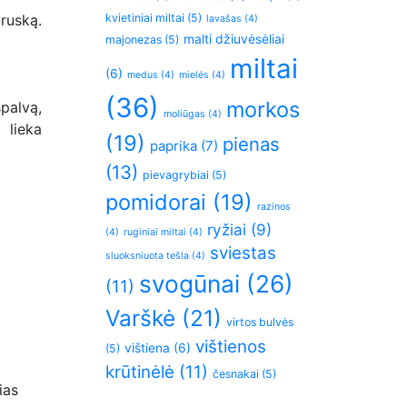
ruską.
kvietiniai miltai
(5)
lavašas
(4)
malti džiuvėsėliai
majonezas
(5)
miltai
(6)
medus
(4)
mielės
(4)
(36)
morkos
palvą,
moliūgas
(4)
 lieka
(19)
pienas
paprika
(7)
(13)
pievagrybiai
(5)
pomidorai
(19)
razinos
ryžiai
(9)
(4)
ruginiai miltai
(4)
sviestas
sluoksniuota tešla
(4)
svogūnai
(26)
(11)
Varškė
(21)
virtos bulvės
vištienos
vištiena
(6)
(5)
krūtinėlė
(11)
česnakai
(5)
ias