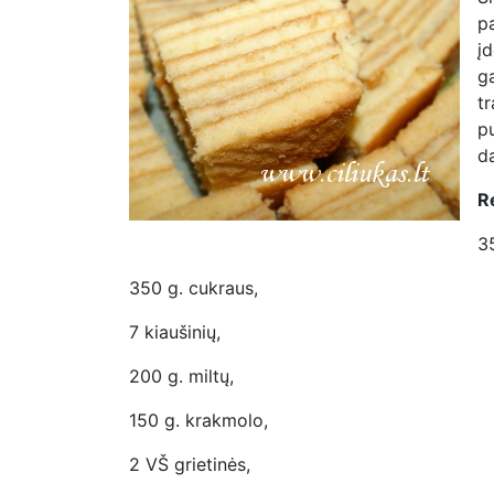
p
įd
g
t
p
da
R
35
350 g. cukraus,
7 kiaušinių,
200 g. miltų,
150 g. krakmolo,
2 VŠ grietinės,