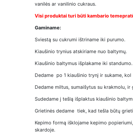
vanilės ar vanilinio cukraus.
Visi produktai turi būti kambario temeprat
Gaminame:
Sviestą su cukrumi ištriname iki purumo.
Kiaušinio trynius atskiriame nuo baltymų.
Kiaušinio baltymus išplakame iki standumo.
Dedame po 1 kiaušinio trynį ir sukame, kol b
Dedame miltus, sumaišytus su krakmolu, ir 
Sudedame į tešlą išplaktus kiaušinio baltym
Grietinės dedame tiek, kad tešla būtų griet
Kepimo formą išklojame kepimo popieriumi, 
skardoje.