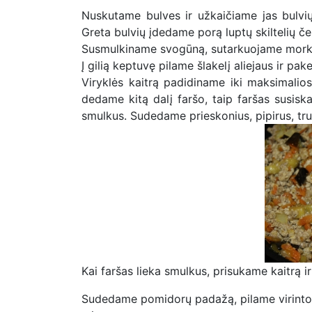
Nuskutame bulves ir užkaičiame jas bulvių 
Greta bulvių įdedame porą luptų skiltelių č
Susmulkiname svogūną, sutarkuojame mork
Į gilią keptuvę pilame šlakelį aliejaus ir p
Viryklės kaitrą padidiname iki maksimalio
dedame kitą dalį faršo, taip faršas susisk
smulkus. Sudedame prieskonius, pipirus, trup
Kai faršas lieka smulkus, prisukame kaitrą 
Sudedame pomidorų padažą, pilame virinto 