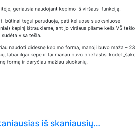
itėje, geriausia naudojant kepimo iš viršaus funkciją.
it, būtinai tegul paruduoja, pati keliuose sluoksniuose
sniai) kepinį ištraukiame, ant jo viršaus pilame kelis VŠ tešlo
 sudėta visa tešla.
geriau naudoti didesnę kepimo formą, manoji buvo maža – 2
ų, labai ilgai kepė ir tai manau buvo priežastis, kodėl „šako
esnę formą ir daryčiau mažiau sluoksnių.
aniausias iš skaniausių…