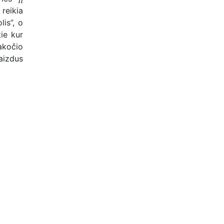
 reikia
lis”, o
ie kur
akočio
aizdus