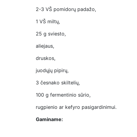
2-3 VŠ pomidorų padažo,
1 VŠ miltų,
25 g sviesto,
aliejaus,
druskos,
juodųjų pipirų,
3 česnako skiltelių,
100 g fermentinio sūrio,
rugpienio ar kefyro pasigardinimui.
Gaminame: