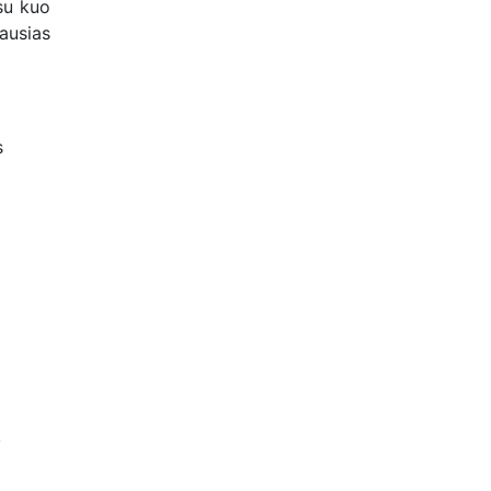
su kuo
iausias
s
,