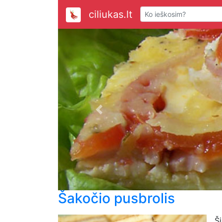
ciliukas.lt
Previous
Šakočio pusbrolis
Š