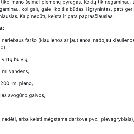
 tiko mano šeimai piemenų pyragas. Kokių tik negaminau, 
egaminau, kol galų gale liko šis būdas. Išgrynintas, pats ger
niausias. Kaip nebūtų keista ir pats paprasčiausias.
s:
 neriebaus faršo (kiaulienos ar jautienos, nadojau kiaulieno
o),
virtų bulvių,
 ml vandens,
 200 ml pieno,
elės svogūno galvos,
a nedėti, arba keisti mėgstama daržove pvz.: pievagrybiais)