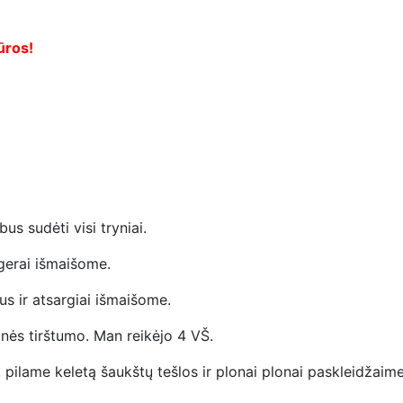
ūros!
us sudėti visi tryniai.
gerai išmaišome.
us ir atsargiai išmaišome.
inės tirštumo. Man reikėjo 4 VŠ.
pilame keletą šaukštų tešlos ir plonai plonai paskleidžaim