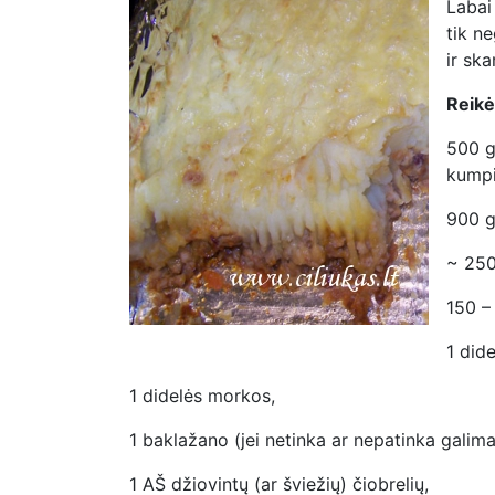
Labai
tik n
ir ska
Reikė
500 g
kumpi
900 g 
~ 250
150 –
1 did
1 didelės morkos,
1 baklažano (jei netinka ar nepatinka galim
1 AŠ džiovintų (ar šviežių) čiobrelių,