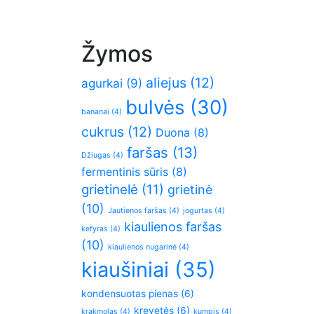
Žymos
aliejus
(12)
agurkai
(9)
bulvės
(30)
bananai
(4)
cukrus
(12)
Duona
(8)
faršas
(13)
Džiugas
(4)
fermentinis sūris
(8)
grietinelė
(11)
grietinė
(10)
Jautienos faršas
(4)
jogurtas
(4)
kiaulienos faršas
kefyras
(4)
(10)
kiaulienos nugarinė
(4)
kiaušiniai
(35)
kondensuotas pienas
(6)
krevetės
(6)
krakmolas
(4)
kumpis
(4)