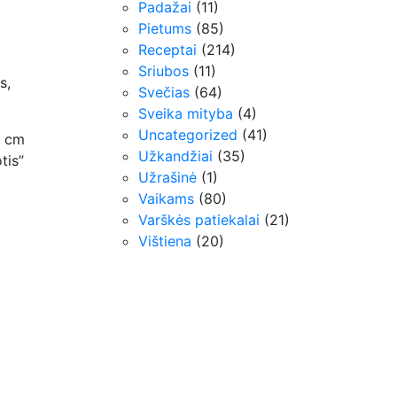
Padažai
(11)
Pietums
(85)
Receptai
(214)
Sriubos
(11)
s,
Svečias
(64)
Sveika mityba
(4)
Uncategorized
(41)
3 cm
Užkandžiai
(35)
tis”
Užrašinė
(1)
Vaikams
(80)
Varškės patiekalai
(21)
Vištiena
(20)