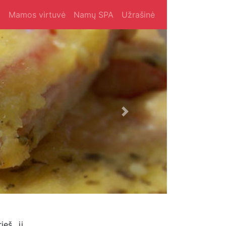
i
Mamos virtuvė
Namų SPA
Užrašinė
Next
ieš jį