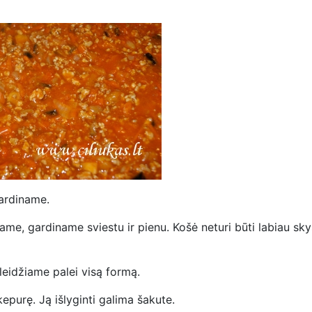
gardiname.
ame, gardiname sviestu ir pienu. Košė neturi būti labiau sky
leidžiame palei visą formą.
purę. Ją išlyginti galima šakute.