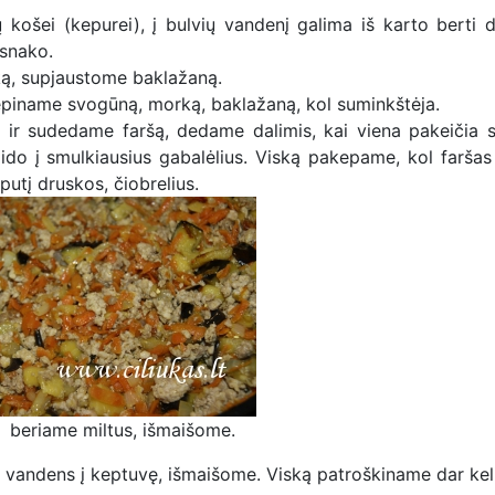
košei (kepurei), į bulvių vandenį galima iš karto berti d
esnako.
ą, supjaustome baklažaną.
akepiname svogūną, morką, baklažaną, kol suminkštėja.
s ir sudedame faršą, dedame dalimis, kai viena pakeičia s
aido į smulkiausius gabalėlius. Viską pakepame, kol faršas
utį druskos, čiobrelius.
ir beriame miltus, išmaišome.
vandens į keptuvę, išmaišome. Viską patroškiname dar kel