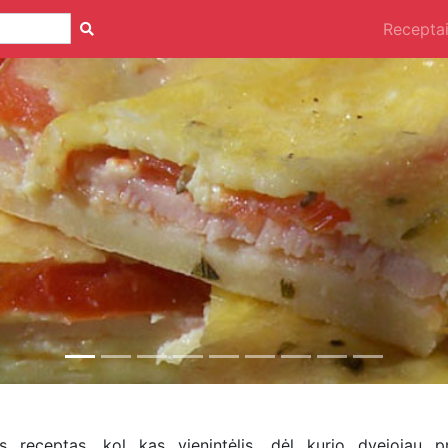
Recepta
is receptas, kol kas vienintėlis, dėl kurio dvejojau pr