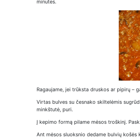
minutes.
Ragaujame, jei trūksta druskos ar pipirų – 
Virtas bulves su česnako skiltelėmis sugrūd
minkštutė, puri.
Į kepimo formą pilame mėsos troškinį. Pask
Ant mėsos sluoksnio dedame bulvių košės ke