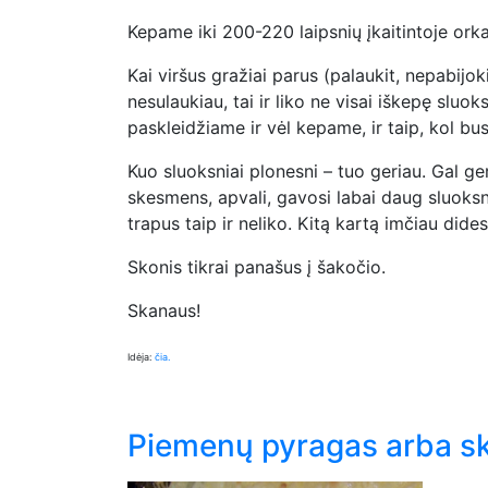
Kepame iki 200-220 laipsnių įkaitintoje orka
Kai viršus gražiai parus (palaukit, nepabijok
nesulaukiau, tai ir liko ne visai iškepę sluok
paskleidžiame ir vėl kepame, ir taip, kol bus
Kuo sluoksniai plonesni – tuo geriau. Gal 
skesmens, apvali, gavosi labai daug sluoksni
trapus taip ir neliko. Kitą kartą imčiau did
Skonis tikrai panašus į šakočio.
Skanaus!
Idėja:
čia.
Piemenų pyragas arba sk