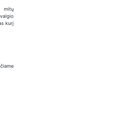
s mitų
valgio
as kurį
nčiame