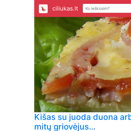
ciliukas.lt
Previous
Kišas su juoda duona ar
mitų griovėjus…