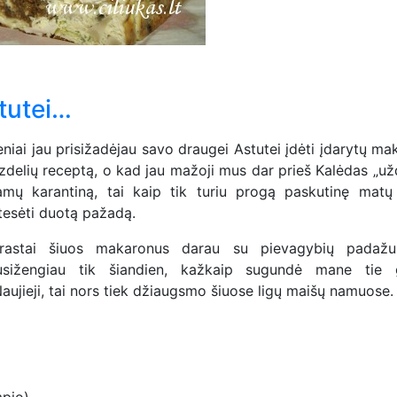
tutei…
eniai jau prisižadėjau savo draugei Astutei įdėti įdarytų m
azdelių receptą, o kad jau mažoji mus dar prieš Kalėdas „už
amų karantiną, tai kaip tik turiu progą paskutinę matų
štesėti duotą pažadą.
prastai šiuos makaronus darau su pievagybių padaž
usižengiau tik šiandien, kažkaip sugundė mane tie 
Naujieji, tai nors tiek džiaugsmo šiuose ligų maišų namuose.
pio),