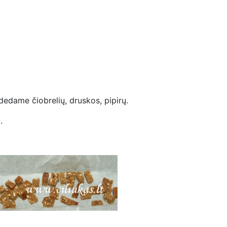
 dedame čiobrelių, druskos, pipirų.
.