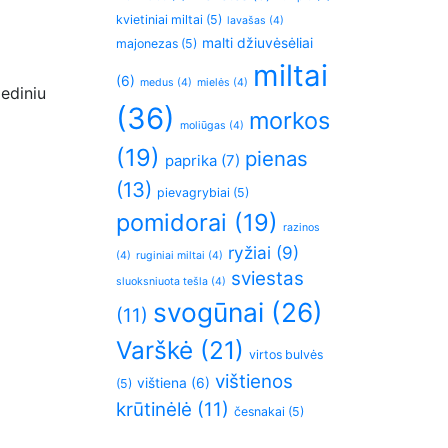
kvietiniai miltai
(5)
lavašas
(4)
malti džiuvėsėliai
majonezas
(5)
miltai
(6)
medus
(4)
mielės
(4)
ediniu
(36)
morkos
moliūgas
(4)
(19)
pienas
paprika
(7)
(13)
pievagrybiai
(5)
pomidorai
(19)
razinos
ryžiai
(9)
(4)
ruginiai miltai
(4)
sviestas
sluoksniuota tešla
(4)
svogūnai
(26)
(11)
Varškė
(21)
virtos bulvės
vištienos
vištiena
(6)
(5)
krūtinėlė
(11)
česnakai
(5)