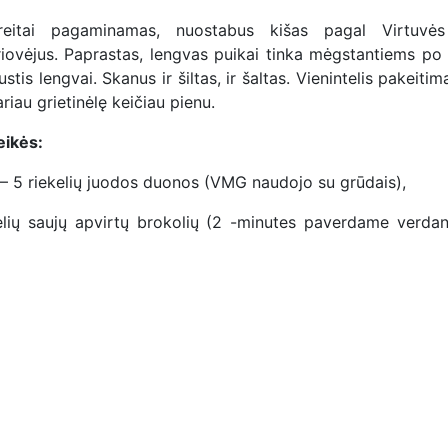
reitai pagaminamas, nuostabus kišas pagal Virtuvė
riovėjus. Paprastas, lengvas puikai tinka mėgstantiems po 
ustis lengvai. Skanus ir šiltas, ir šaltas. Vienintelis pakeitim
riau grietinėlę keičiau pienu.
eikės:
 – 5 riekelių juodos duonos (VMG naudojo su grūdais),
elių saujų apvirtų brokolių (2 -minutes paverdame verda