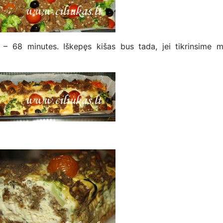
– 68 minutes. Iškepęs kišas bus tada, jei tikrinsime m