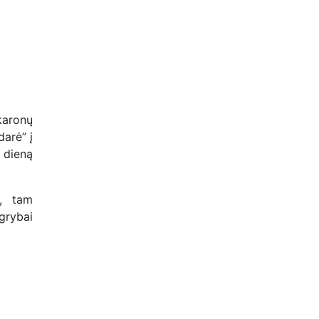
akaronų
darė” į
 dieną
u, tam
grybai