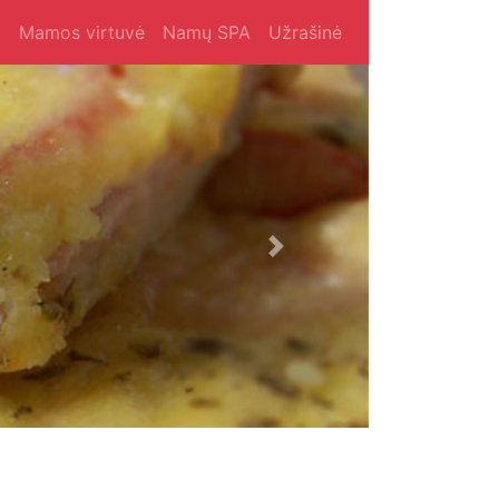
i
Mamos virtuvė
Namų SPA
Užrašinė
Next