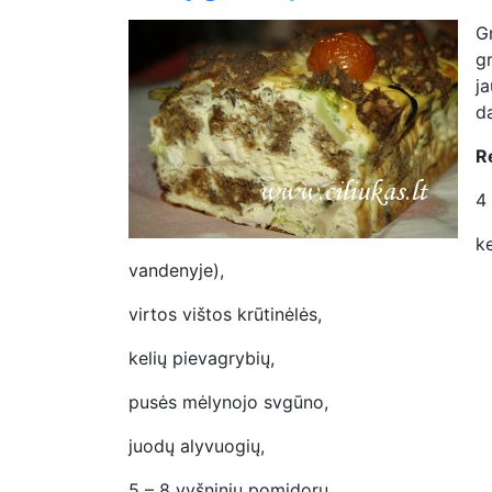
G
g
ja
da
R
4
k
vandenyje),
virtos vištos krūtinėlės,
kelių pievagrybių,
pusės mėlynojo svgūno,
juodų alyvuogių,
5 – 8 vyšninių pomidorų,