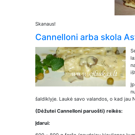
Skanaus!
Cannelloni arba skola As
S
l
n
i
Į
n
šaldiklyje. Laukė savo valandos, o kad jau 
(Dėžutei Cannelloni paruošti) reikės:
Įdarui:
600 – 800 g faršo (naudojau kiaulienos kum