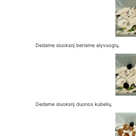
Dedame sluoksnį beriame alyvuogių.
Dedame sluoksnį duonos kubelių.