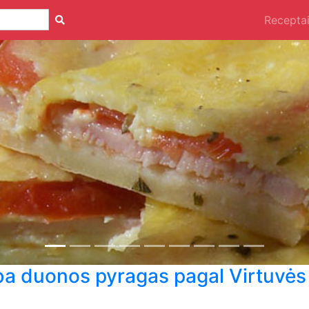
Recepta
ba duonos pyragas pagal Virtuvės