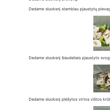
Dedame sluoksnį stambiau pjaustytų pievag
Dedame sluoksnį šiaudeliais pjaustyto svog
Dedame sluoksnį plėšytos virtos vištos krūt