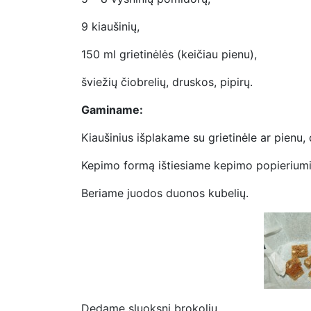
9 kiaušinių,
150 ml grietinėlės (keičiau pienu),
šviežių čiobrelių, druskos, pipirų.
Gaminame:
Kiaušinius išplakame su grietinėle ar pienu,
Kepimo formą ištiesiame kepimo popieriumi
Beriame juodos duonos kubelių.
Dedame sluoksnį brokolių.