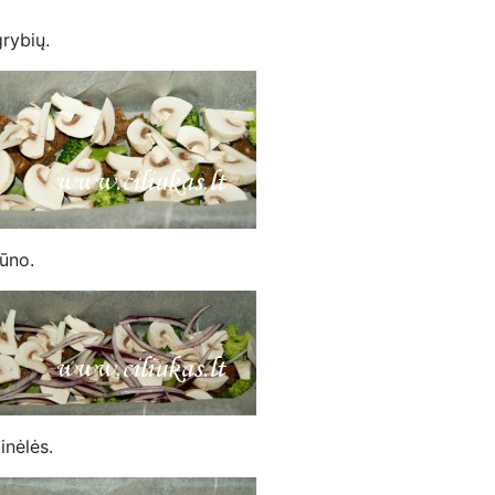
rybių.
ūno.
inėlės.