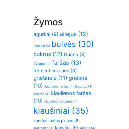
Žymos
aliejus
(12)
agurkai
(9)
bulvės
(30)
bananai
(4)
cukrus
(12)
Duona
(8)
faršas
(13)
Džiugas
(4)
fermentinis sūris
(8)
grietinelė
(11)
grietinė
(10)
Jautienos faršas
(4)
jogurtas
(4)
kiaulienos faršas
kefyras
(4)
(10)
kiaulienos nugarinė
(4)
kiaušiniai
(35)
kondensuotas pienas
(6)
krevetės
(6)
krakmolas
(4)
kumpis
(4)