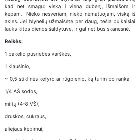
kad net smagu: viską į vieną dubenį, išmaišom ir
kepam. Nieko nesveriam, nieko nematuojam, viską iš
akies. Jei blynelių užmaišėte per daug, tešla puikaisiai
lauks kitos dienos šaldytuve, ir gal net bus skanesnė.
Reikės:
1 pakelio pusriebės varškės,
1 kiaušinio,
~ 0,5 stiklinės kefyro ar rūgpienio, ką turim po ranka,
1/4 AŠ sodos,
miltų (4-8 VŠ),
druskos, cukraus,
aliejaus kepimui,