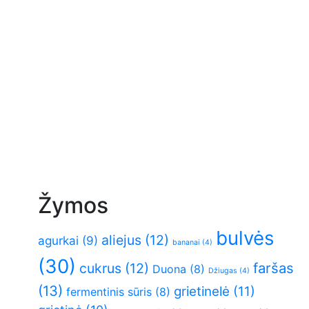
Žymos
bulvės
aliejus
(12)
agurkai
(9)
bananai
(4)
(30)
faršas
cukrus
(12)
Duona
(8)
Džiugas
(4)
(13)
grietinelė
(11)
fermentinis sūris
(8)