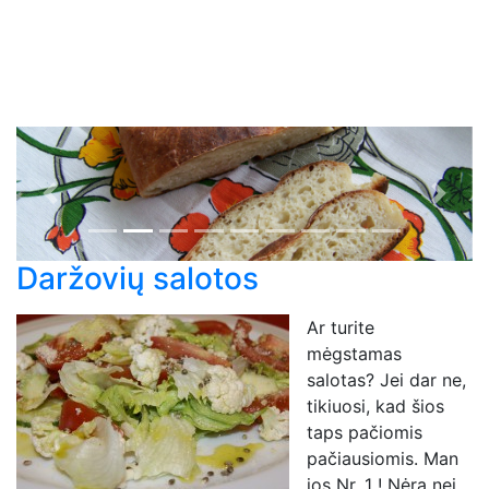
Previous
Next
Daržovių salotos
Ar turite
mėgstamas
salotas? Jei dar ne,
tikiuosi, kad šios
taps pačiomis
pačiausiomis. Man
jos Nr. 1 ! Nėra nei