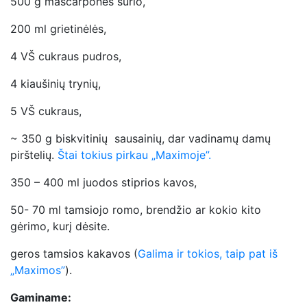
500 g mascarponės sūrio,
200 ml grietinėlės,
4 VŠ cukraus pudros,
4 kiaušinių trynių,
5 VŠ cukraus,
~ 350 g biskvitinių sausainių, dar vadinamų damų
pirštelių.
Štai tokius pirkau „Maximoje”.
350 – 400 ml juodos stiprios kavos,
50- 70 ml tamsiojo romo, brendžio ar kokio kito
gėrimo, kurį dėsite.
geros tamsios kakavos (
Galima ir tokios, taip pat iš
„Maximos”
).
Gaminame: