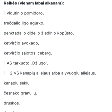
Reikės (vienam labai alkanam):
1 vidutinio pomidoro,
trečdalio ilgo agurko,
penktadalio didelio žiedinio kopūsto,
ketvirčio avokado,
ketvirčio salotos Iceberg,
1 AŠ tarkuoto „Džiugo”,
1 – 2 VŠ kanapių aliejaus arba alyvuogių aliejaus,
kanapių sėklų,
česnako granulių,
druskos.