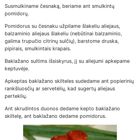
Susmulkiname česnaką, beriame ant smulkintų
pomidorų.
Pomidorus su česnaku užpilame šlakeliu aliejaus,
balzaminio aliejaus šlakeliu (nebūtinai balzaminio,
galima trupučio citrinų sulčių), barstome druska,
pipirais, smulkintais krapais.
Baklažano sultims išsiskyrus, jį su aliejumi apkepame
keptuvėje.
Apkeptas baklažano skilteles sudedame ant popierinių
rankšluosčių ar servetėlių, kad sugertų aliejaus
perteklių.
Ant skrudintos duonos dedame kepto baklažano
skiltelę, ant baklažano dedame pomidorus.