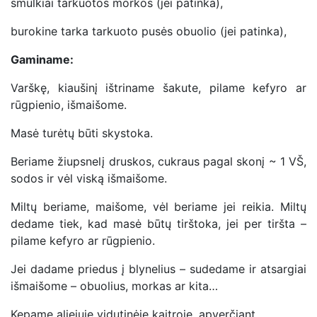
smulkiai tarkuotos morkos (jei patinka),
burokine tarka tarkuoto pusės obuolio (jei patinka),
Gaminame:
Varškę, kiaušinį ištriname šakute, pilame kefyro ar
rūgpienio, išmaišome.
Masė turėtų būti skystoka.
Beriame žiupsnelį druskos, cukraus pagal skonį ~ 1 VŠ,
sodos ir vėl viską išmaišome.
Miltų beriame, maišome, vėl beriame jei reikia. Miltų
dedame tiek, kad masė būtų tirštoka, jei per tiršta –
pilame kefyro ar rūgpienio.
Jei dadame priedus į blynelius – sudedame ir atsargiai
išmaišome – obuolius, morkas ar kita…
Kepame aliejuje vidutinėje kaitroje, apverčiant.