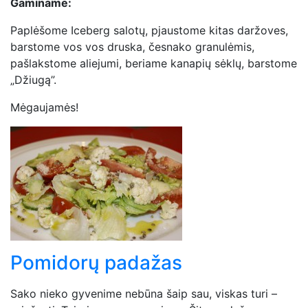
Gaminame:
Paplėšome Iceberg salotų, pjaustome kitas daržoves,
barstome vos vos druska, česnako granulėmis,
pašlakstome aliejumi, beriame kanapių sėklų, barstome
„Džiugą”.
Mėgaujamės!
Pomidorų padažas
Sako nieko gyvenime nebūna šaip sau, viskas turi –