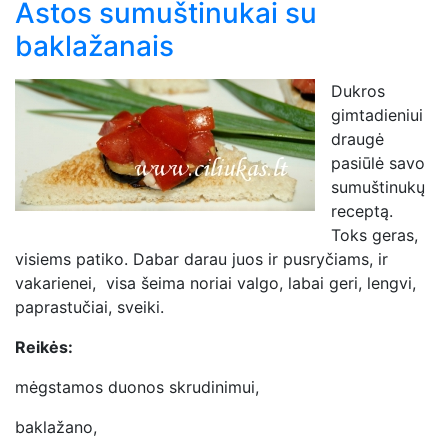
Astos sumuštinukai su
baklažanais
Dukros
gimtadieniui
draugė
pasiūlė savo
sumuštinukų
receptą.
Toks geras,
visiems patiko. Dabar darau juos ir pusryčiams, ir
vakarienei, visa šeima noriai valgo, labai geri, lengvi,
paprastučiai, sveiki.
Reikės:
mėgstamos duonos skrudinimui,
baklažano,