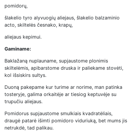
pomidorų,
šlakelio tyro alyvuogių aliejaus, šlakelio balzaminio
acto, skiltelės česnako, krapų,
aliejaus kepimui.
Gaminame:
Baklažaną nuplauname, supjaustome plonimis
skiltelėmis, apibarstome druska ir paliekame stovėti,
kol išsiskirs sultys.
Duoną pakepame kur turime ar norime, man patinka
tosteryje, galima orkaitėje ar tiesiog keptuvėje su
trupučiu aliejaus.
Pomidorus supjaustome smulkiais kvadratėliais,
draugė patarė išimti pomidoro viduriuką, bet mums jis
netrukdė, tad palikau.