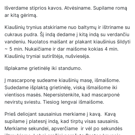
Išverdame stiprios kavos. Atvėsiname. Supilame romą
ar kitą gėrimą.
Kiaušinių trynius atskiriame nuo baltymų ir ištriname su
cukraus pudra. Šį indą dedame į kitą indą su verdančiu
vandeniu. Nuolatos maišant ar plakant kiaušinius šildyti
~ 5 min. Nukaičiame ir dar maišome kokias 4 min.
Kiaušinių tryniai sutirštėja, nušviesėja.
Išplakame grietinėlę iki standumo.
Į mascarponę sudeame kiaušinių masę, išmaišome.
Sudedame išplaktą grietinėlę, viską išmaišome iki
vientisos masės. Nepersistenkite, kad mascarponė
nevirstų sviestu. Tiesiog lengvai išmaišome.
Prieš deliojant sausainius merkiame į kavą. Kavą
supilame į platesnį indą, kad tirptų visas sausainis.
Merkiame sekundei, apverčiame ir vėl po sekundės