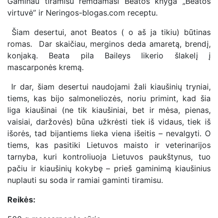
Gaminau tiramisu remdamasi Beatos knyga „Beatos
virtuvė” ir Neringos-blogas.com receptu.
Šiam desertui, anot Beatos ( o aš ja tikiu) būtinas
romas. Dar skaičiau, merginos deda amaretą, brendį,
konjaką. Beata pila Baileys likerio šlakelį į
mascarponės kremą.
Ir dar, šiam desertui naudojami žali kiaušinių tryniai,
tiems, kas bijo salmoneliozės, noriu primint, kad šia
liga kiaušinai (ne tik kiaušiniai, bet ir mėsa, pienas,
vaisiai, daržovės) būna užkrėsti tiek iš vidaus, tiek iš
išorės, tad bijantiems lieka viena išeitis – nevalgyti. O
tiems, kas pasitiki Lietuvos maisto ir veterinarijos
tarnyba, kuri kontroliuoja Lietuvos paukštynus, tuo
pačiu ir kiaušinių kokybę – prieš gaminimą kiaušinius
nuplauti su soda ir ramiai gaminti tiramisu.
Reikės: