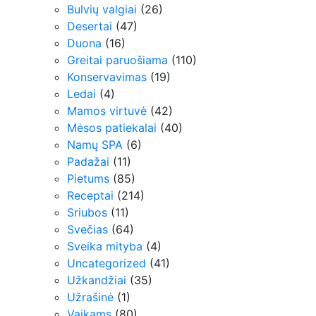
Bulvių valgiai
(26)
Desertai
(47)
Duona
(16)
Greitai paruošiama
(110)
Konservavimas
(19)
Ledai
(4)
Mamos virtuvė
(42)
Mėsos patiekalai
(40)
Namų SPA
(6)
Padažai
(11)
Pietums
(85)
Receptai
(214)
Sriubos
(11)
Svečias
(64)
Sveika mityba
(4)
Uncategorized
(41)
Užkandžiai
(35)
Užrašinė
(1)
Vaikams
(80)