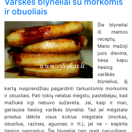
Varškės blyneliai su morkomis
ir obuoliais
Šie blyneliai
iš mamos
receptų.
Mano mažoji
juos dievina,
tiesa kepu
tiesiog
varškės
blynelius, šį
kartą nusprendžiau pagardinti tarkuotomis morkomis
ir obuoliais. Pati tokių nelabai mėgstu, pastebėjau, kad
mažiukė irgi nebuvo sužavėta. Jai, kaip ir man,
geriausia tiesiog varškės blyneliai. Tad jei mėgstate
priedus dėkite visus kokius mėgstate (morkas,
obuolius, razinas, aguonas ir tt.), jei ne – kepkite
tiesiog paprastus. Šie blyneliai taip greit paruošiami,