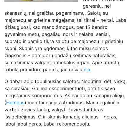
geresnių, nei
skanesnių, nei greičiau pagaminamų. Salotų su
majonezu ar grietine mėgejams, tai tikrai – ne tai. Labai
džiaugiuosi, kad mano žmogus, per 15 bendro
gyvenimo metų, pagaliau, nors ir nelabai seniai,
suprato ir pamilo tikrą salotų be majonezų ir grietinių
skonį. Skonis yra ugdomas, kitas mūsų šeimos
žingsnelis – pomidorų padažų keitimas natūraliais,
sumažinimas valgant patiekalus ir pan. Apie atrastą
tobulą pomidorų padažą jau rašiau
čia.
O dabar apie tobuliausias salotas. Nebūtinai dėti viską,
ką surašiau. Galima eksperimentuoti, dėti tik savo
mėgstamus komponentus. Aš naudojau kanapių aliejų
(
Hempus
) man tai naujas atradimas. Man negalinčiai
vartoti žuvies taukų, valgyti žuvies tai tikras
išsigelbėjimas. O ir skonis kanapių aliejaus – geras,
labai labai geras. Labai rekomenduoju.