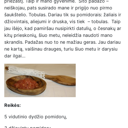
priežastį. Taip ir mano gyvenime. Šito padažo –
neiškojau, pats susirado mane ir prigijo nuo pirmo
šaukštelio. Tobulas. Dariau tik su pomidorais: žaliais ir
džiovintais, aliejumi ir druska, vis tiek – tobulas. Taip
jau išėjo, kad pamiršau nusipirkti datulių, o česnakų ar
kitų prieskonių, šiuo metu, neleidžia naudoti mano
skrandis. Padažas nuo to ne mažiau geras. Jau dariau
ne kartą, vaišinau drauges, turiu šiuo metu ir darysiu
dar ilgai…
Reikės:
5 vidutinio dydžio pomidorų,
3 džiovintų pomidorų,