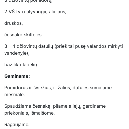
2 VŠ tyro alyvuogių aliejaus,
druskos,
česnako skiltelės,
3 – 4 džiovintų datulių (prieš tai pusę valandos mirkyti
vandenyje),
baziliko lapelių.
Gaminame:
Pomidorus ir šviežius, ir žalius, datules sumalame
mėsmale.
Spaudžiame česnaką, pilame aliejų, gardiname
priekoniais, išmaišome.
Ragaujame.