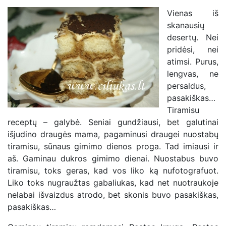
Vienas iš
skanausių
desertų. Nei
pridėsi, nei
atimsi. Purus,
lengvas, ne
persaldus,
pasakiškas…
Tiramisu
receptų – galybė. Seniai gundžiausi, bet galutinai
išjudino draugės mama, pagaminusi draugei nuostabų
tiramisu, sūnaus gimimo dienos proga. Tad imiausi ir
aš. Gaminau dukros gimimo dienai. Nuostabus buvo
tiramisu, toks geras, kad vos liko ką nufotografuot.
Liko toks nugraužtas gabaliukas, kad net nuotraukoje
nelabai išvaizdus atrodo, bet skonis buvo pasakiškas,
pasakiškas…