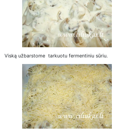
Viską užbarstome tarkuotu fermentiniu sūriu.