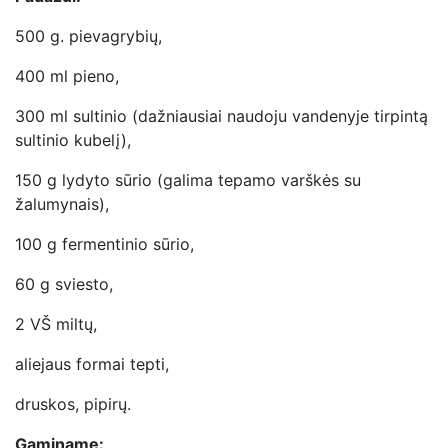
500 g. pievagrybių,
400 ml pieno,
300 ml sultinio (dažniausiai naudoju vandenyje tirpintą
sultinio kubelį),
150 g lydyto sūrio (galima tepamo varškės su
žalumynais),
100 g fermentinio sūrio,
60 g sviesto,
2 VŠ miltų,
aliejaus formai tepti,
druskos, pipirų.
Gaminame: