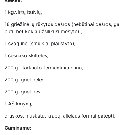
1 kg.virtų bulvių,
18 griežinėlių rūkytos dešros (nebūtinai dešros, gali
būti, bet kokia užsilikusi mėsytė) ,
1 svogūno (smulkiai plaustyto),
1 česnako skiltelės,
200 g. tarkuoto fermentinio sūrio,
200 g. grietinėlės,
200 g. grietinės,
1 AŠ kmynų,
druskos, muskatų, krapų, aliejaus formai patepti.
Gaminame: