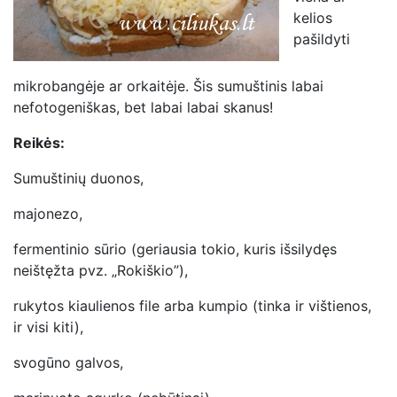
kelios
pašildyti
mikrobangėje ar orkaitėje. Šis sumuštinis labai
nefotogeniškas, bet labai labai skanus!
Reikės:
Sumuštinių duonos,
majonezo,
fermentinio sūrio (geriausia tokio, kuris išsilydęs
neištęžta pvz. „Rokiškio”),
rukytos kiaulienos file arba kumpio (tinka ir vištienos,
ir visi kiti),
svogūno galvos,