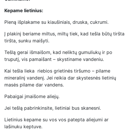
Kepame lietinius:
Pieną išplakame su kiaušiniais, druska, cukrumi.
Į plakinį beriame miltus, miltų tiek, kad tešla būtų tiršta
tiršta, sunku maišyti.
Tešlą gerai išmaišom, kad neliktų gumuliukų ir po
truputį, vis pamaišant – skystiname vandeniu.
Kai tešla lieka riebios grietinės tiršumo – pilame
mineralinį vandenį. Jei reikia dar skystesnės lietinių
masės pilame dar vandens.
Pabaigai įmaišome aliejų.
Jei tešlą pabrinkinsite, lietiniai bus skanesni.
Lietinius kepame su vos vos patepta aliejumi ar
lašinuku keptuve.