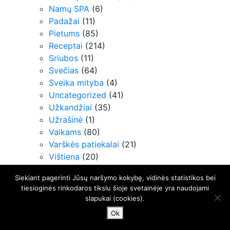
Namų SPA
(6)
Padažai
(11)
Pietums
(85)
Receptai
(214)
Sriubos
(11)
Svečias
(64)
Sveika mityba
(4)
Uncategorized
(41)
Užkandžiai
(35)
Užrašinė
(1)
Vaikams
(80)
Varškės patiekalai
(21)
Vištiena
(20)
Siekiant pagerinti Jūsų naršymo kokybę, vidinės statistikos bei
tiesioginės rinkodaros tikslu šioje svetainėje yra naudojami
slapukai (cookies).
Ok