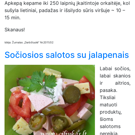
Apkepą kepame iki 250 laipnių įkaitintoje orkaitėje, kol
sušyla lietiniai, padažas ir išsilydo sūris viršuje ~ 10 –
15 min.
Skanaus!
Idėja: Žurnalas „Darbštuolė” Nr.2011/02
Sočiosios salotos su jalapenais
Labai sočios,
labai skanios
ir aitrios,
pasaka.
Tiksliai
matuoti
produktų,
šioms
salotoms
nereikia,