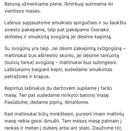
Batoną užmerkiame piene. Išmirkusį sutriname iki
vientisos masės.
Lašinus supjaustome smulkiais spirgučiais ir su šaukštu
sviesto pakepame, taip pat pakepame česnako
skilteles ir smulkintą svogūną jei dėsime kepintą.
Su svogūnų yra taip. Jei dėsim pakepintą sv0gogūną –
maltinukai bus aštresnio skonio, jei dėsime tarkuotą
(bulvių tarka) svogūną – maltinukai bus sultingesni.
Lašinukams baigiant kepti, sudedame smulkintas
petražoles ir krapus.
Kepintus lašinukus du daržovėm supilame į faršo
masę. Ten pat sudedame mirkyto batono masę.
Pasūdome, dedame pipirų. Išmaišome.
Kad maltinukai būtų minkštesni, puresni imam maltinių
masę reikia gerai išmušti. Tam mėsos masę paimam į
rankas ir metan į dubenį arba ant stalo. Daužome tol,