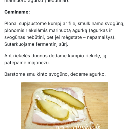
marinuoto agurko (nebūtinai).
Gaminame:
Plonai supjaustome kumpį ar file, smulkiname svogūną,
plonomis riekelėmis marinuotą agurką (agurkas ir
svogūnas nebūtini, bet jei mėgstate – nepamaišys).
Sutarkuojame fermentinį sūrį.
Ant riekelės duonos dedame kumpio riekelę, ją
patepame majonezu.
Barstome smulkinto svogūno, dedame agurko.