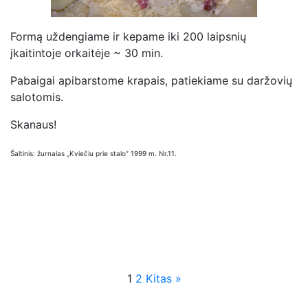
Formą uždengiame ir kepame iki 200 laipsnių
įkaitintoje orkaitėje ~ 30 min.
Pabaigai apibarstome krapais, patiekiame su daržovių
salotomis.
Skanaus!
Šaltinis: žurnalas „Kviečiu prie stalo” 1999 m. Nr.11.
1
2
Kitas »