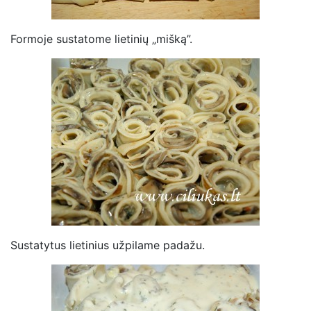
Formoje sustatome lietinių „mišką”.
Sustatytus lietinius užpilame padažu.