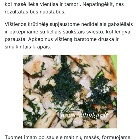
kol masė lieka vientisa ir tampri. Nepatingėkit, nes
rezultatas bus nuostabus.
Vištienos krūtinėlę supjaustome nedideliais gabalėliais
ir pakepiname su keliais šaukštais sviesto, kol lengvai
parausta. Apkepinus vištieną barstome druska ir
smulkintais krapais.
Tuomet imam po saujelę maltinių masės, formuojame