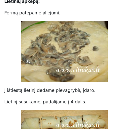
Lietinių apkepą:
Formą patepame aliejumi.
Į ištiestą lietinį dedame pievagrybių įdaro.
Lietinį susukame, padalijame į 4 dalis.