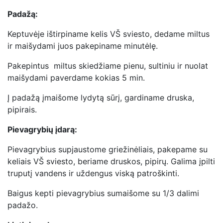
Padažą:
Keptuvėje ištirpiname kelis VŠ sviesto, dedame miltus
ir maišydami juos pakepiname minutėlę.
Pakepintus miltus skiedžiame pienu, sultiniu ir nuolat
maišydami paverdame kokias 5 min.
Į padažą įmaišome lydytą sūrį, gardiname druska,
pipirais.
Pievagrybių įdarą:
Pievagrybius supjaustome griežinėliais, pakepame su
keliais VŠ sviesto, beriame druskos, pipirų. Galima įpilti
truputį vandens ir uždengus viską patroškinti.
Baigus kepti pievagrybius sumaišome su 1/3 dalimi
padažo.