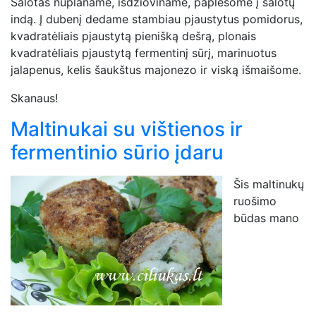
Salotas nuplaname, išdžioviname, paplėšome į salotų
indą. Į dubenį dedame stambiau pjaustytus pomidorus,
kvadratėliais pjaustytą pienišką dešrą, plonais
kvadratėliais pjaustytą fermentinį sūrį, marinuotus
jalapenus, kelis šaukštus majonezo ir viską išmaišome.
Skanaus!
Maltinukai su vištienos ir
fermentinio sūrio įdaru
Šis maltinukų
ruošimo
būdas mano