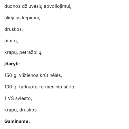
duonos džiuvėsių apvoliojimui,
aliejaus kepimui,
druskos,
pipirų,
krapų, petražolių.
Įdaryti:
150 g. vištienos krūtinėlės,
100 g. tarkuoto fermeninio sūrio,
1 VŠ sviesto,
krapų, druskos.
Gaminame: