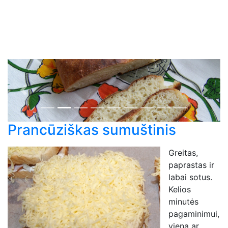
Previous
Next
Prancūziškas sumuštinis
Greitas,
paprastas ir
labai sotus.
Kelios
minutės
pagaminimui,
viena ar