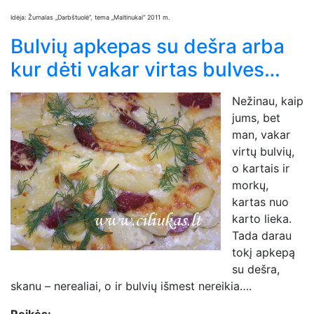
Idėja: Žurnalas „Darbštuolė”, tema „Maltinukai” 2011 m.
Bulvių apkepas su dešra arba
kur dėti vakar virtas bulves…
Nežinau, kaip
jums, bet
man, vakar
virtų bulvių,
o kartais ir
morkų,
kartas nuo
karto lieka.
Tada darau
tokį apkepą
su dešra,
skanu – nerealiai, o ir bulvių išmest nereikia….
Reikės: