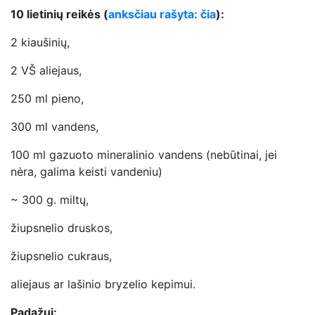
10 lietinių reikės (
anksčiau rašyta: čia
):
2 kiaušinių,
2 VŠ aliejaus,
250 ml pieno,
300 ml vandens,
100 ml gazuoto mineralinio vandens (nebūtinai, jei
nėra, galima keisti vandeniu)
~ 300 g. miltų,
žiupsnelio druskos,
žiupsnelio cukraus,
aliejaus ar lašinio bryzelio kepimui.
Padažui: