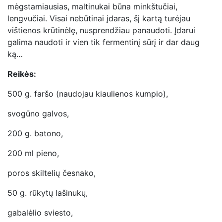
mėgstamiausias, maltinukai būna minkštučiai,
lengvučiai. Visai nebūtinai įdaras, šį kartą turėjau
vištienos krūtinėlę, nusprendžiau panaudoti. Įdarui
galima naudoti ir vien tik fermentinį sūrį ir dar daug
ką…
Reikės:
500 g. faršo (naudojau kiaulienos kumpio),
svogūno galvos,
200 g. batono,
200 ml pieno,
poros skiltelių česnako,
50 g. rūkytų lašinukų,
gabalėlio sviesto,