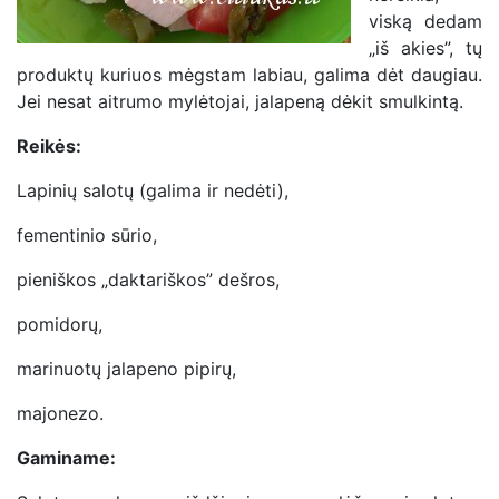
viską dedam
„iš akies”, tų
produktų kuriuos mėgstam labiau, galima dėt daugiau.
Jei nesat aitrumo mylėtojai, jalapeną dėkit smulkintą.
Reikės:
Lapinių salotų (galima ir nedėti),
fementinio sūrio,
pieniškos „daktariškos” dešros,
pomidorų,
marinuotų jalapeno pipirų,
majonezo.
Gaminame: