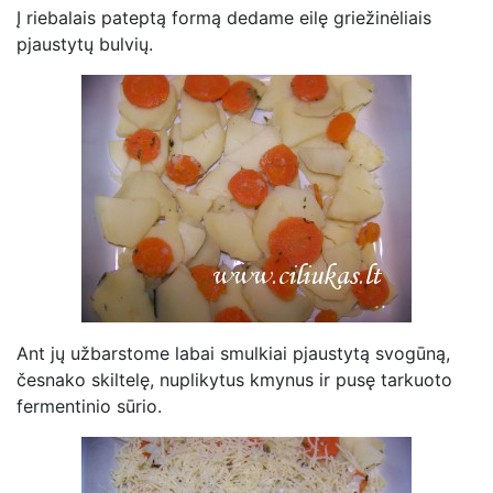
Į riebalais pateptą formą dedame eilę griežinėliais
pjaustytų bulvių.
Ant jų užbarstome labai smulkiai pjaustytą svogūną,
česnako skiltelę, nuplikytus kmynus ir pusę tarkuoto
fermentinio sūrio.