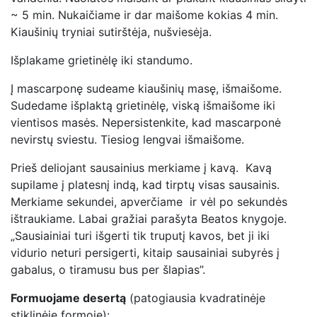
~ 5 min. Nukaičiame ir dar maišome kokias 4 min.
Kiaušinių tryniai sutirštėja, nušviesėja.
Išplakame grietinėlę iki standumo.
Į mascarponę sudeame kiaušinių masę, išmaišome.
Sudedame išplaktą grietinėlę, viską išmaišome iki
vientisos masės. Nepersistenkite, kad mascarponė
nevirstų sviestu. Tiesiog lengvai išmaišome.
Prieš deliojant sausainius merkiame į kavą. Kavą
supilame į platesnį indą, kad tirptų visas sausainis.
Merkiame sekundei, apverčiame ir vėl po sekundės
ištraukiame. Labai gražiai parašyta Beatos knygoje.
„Sausiainiai turi išgerti tik truputį kavos, bet ji iki
vidurio neturi persigerti, kitaip sausainiai subyrės į
gabalus, o tiramusu bus per šlapias”.
Formuojame desertą
(patogiausia kvadratinėje
stiklinėje formoje):