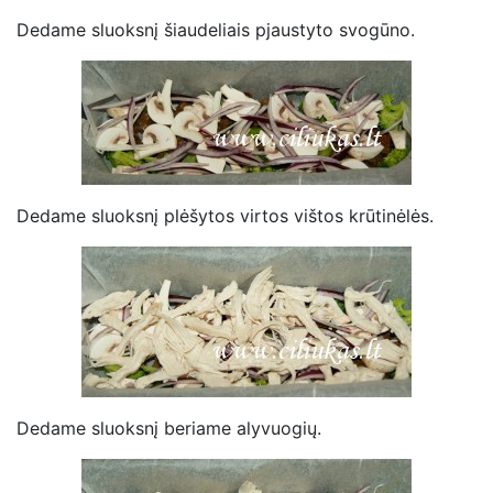
Dedame sluoksnį šiaudeliais pjaustyto svogūno.
Dedame sluoksnį plėšytos virtos vištos krūtinėlės.
Dedame sluoksnį beriame alyvuogių.