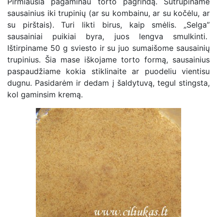
Pirmiausia pagaminau torto pagrindą. Sutrupiname
sausainius iki trupinių (ar su kombainu, ar su kočėlu, ar
su pirštais). Turi likti birus, kaip smėlis. „Selga”
sausainiai puikiai byra, juos lengva smulkinti.
Ištirpiname 50 g sviesto ir su juo sumaišome sausainių
trupinius. Šia mase iškojame torto formą, sausainius
paspaudžiame kokia stiklinaite ar puodeliu vientisu
dugnu. Pasidarėm ir dedam į šaldytuvą, tegul stingsta,
kol gaminsim kremą.