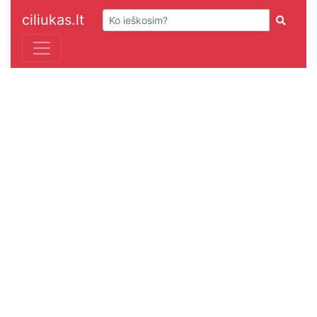
ciliukas.lt