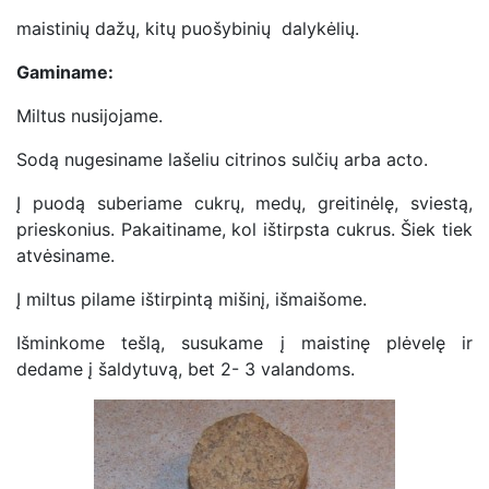
maistinių dažų, kitų puošybinių dalykėlių.
Gaminame:
Miltus nusijojame.
Sodą nugesiname lašeliu citrinos sulčių arba acto.
Į puodą suberiame cukrų, medų, greitinėlę, sviestą,
prieskonius. Pakaitiname, kol ištirpsta cukrus. Šiek tiek
atvėsiname.
Į miltus pilame ištirpintą mišinį, išmaišome.
Išminkome tešlą, susukame į maistinę plėvelę ir
dedame į šaldytuvą, bet 2- 3 valandoms.