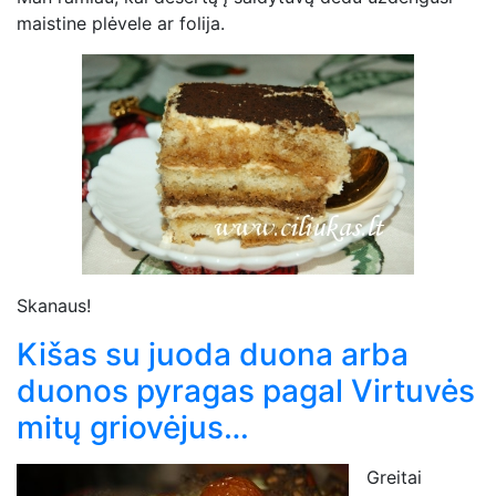
maistine plėvele ar folija.
Skanaus!
Kišas su juoda duona arba
duonos pyragas pagal Virtuvės
mitų griovėjus…
Greitai