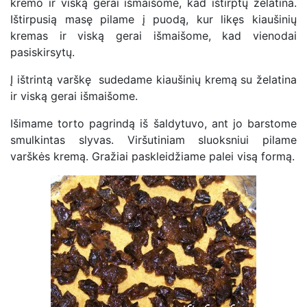
kremo ir viską gerai išmaišome, kad ištirptų želatina.
Ištirpusią masę pilame į puodą, kur likęs kiaušinių
kremas ir viską gerai išmaišome, kad vienodai
pasiskirsytų.
Į ištrintą varškę sudedame kiaušinių kremą su želatina
ir viską gerai išmaišome.
Išimame torto pagrindą iš šaldytuvo, ant jo barstome
smulkintas slyvas. Viršutiniam sluoksniui pilame
varškės kremą. Gražiai paskleidžiame palei visą formą.