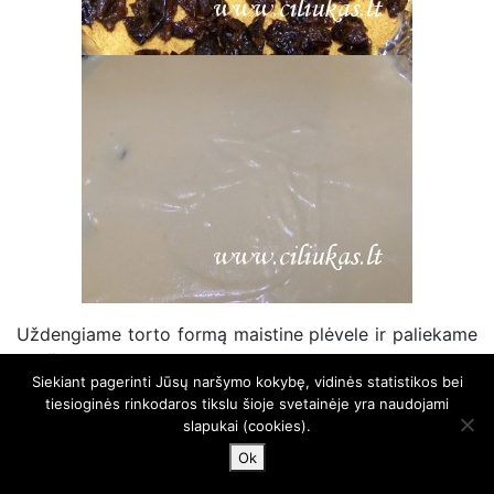
Uždengiame torto formą maistine plėvele ir paliekame
nakčiai sustingti ir subręsti.
Siekiant pagerinti Jūsų naršymo kokybę, vidinės statistikos bei
tiesioginės rinkodaros tikslu šioje svetainėje yra naudojami
slapukai (cookies).
Ok