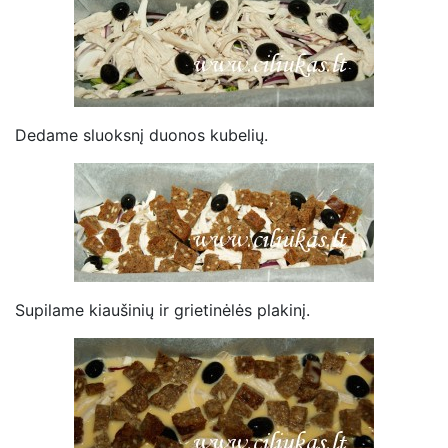
Dedame sluoksnį duonos kubelių.
Supilame kiaušinių ir grietinėlės plakinį.