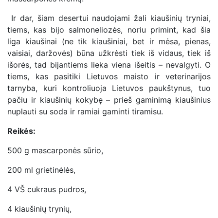
Ir dar, šiam desertui naudojami žali kiaušinių tryniai,
tiems, kas bijo salmoneliozės, noriu primint, kad šia
liga kiaušinai (ne tik kiaušiniai, bet ir mėsa, pienas,
vaisiai, daržovės) būna užkrėsti tiek iš vidaus, tiek iš
išorės, tad bijantiems lieka viena išeitis – nevalgyti. O
tiems, kas pasitiki Lietuvos maisto ir veterinarijos
tarnyba, kuri kontroliuoja Lietuvos paukštynus, tuo
pačiu ir kiaušinių kokybę – prieš gaminimą kiaušinius
nuplauti su soda ir ramiai gaminti tiramisu.
Reikės:
500 g mascarponės sūrio,
200 ml grietinėlės,
4 VŠ cukraus pudros,
4 kiaušinių trynių,