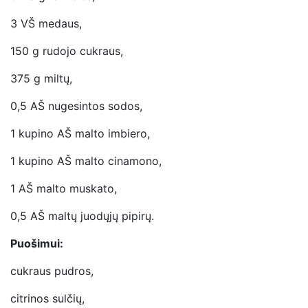
3 VŠ medaus,
150 g rudojo cukraus,
375 g miltų,
0,5 AŠ nugesintos sodos,
1 kupino AŠ malto imbiero,
1 kupino AŠ malto cinamono,
1 AŠ malto muskato,
0,5 AŠ maltų juodųjų pipirų.
Puošimui:
cukraus pudros,
citrinos sulčių,