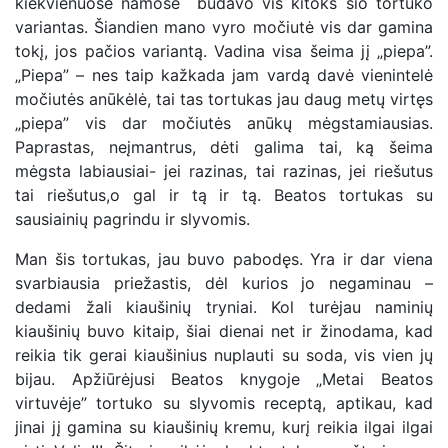
kiekvienuose namose būdavo vis kitoks šio tortuko
variantas. Šiandien mano vyro močiutė vis dar gamina
tokį, jos pačios variantą. Vadina visa šeima jį „piepa”.
„Piepa” – nes taip kažkada jam vardą davė vienintelė
močiutės anūkėlė, tai tas tortukas jau daug metų virtęs
„piepa” vis dar močiutės anūkų mėgstamiausias.
Paprastas, neįmantrus, dėti galima tai, ką šeima
mėgsta labiausiai- jei razinas, tai razinas, jei riešutus
tai riešutus,o gal ir tą ir tą. Beatos tortukas su
sausiainių pagrindu ir slyvomis.
Man šis tortukas, jau buvo pabodęs. Yra ir dar viena
svarbiausia priežastis, dėl kurios jo negaminau –
dedami žali kiaušinių tryniai. Kol turėjau naminių
kiaušinių buvo kitaip, šiai dienai net ir žinodama, kad
reikia tik gerai kiaušinius nuplauti su soda, vis vien jų
bijau. Apžiūrėjusi Beatos knygoje „Metai Beatos
virtuvėje” tortuko su slyvomis receptą, aptikau, kad
jinai jį gamina su kiaušinių kremu, kurį reikia ilgai ilgai