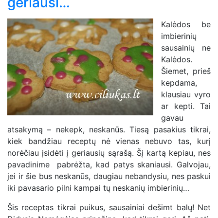
geriausi…
Kalėdos be
imbierinių
sausainių ne
Kalėdos.
Šiemet, prieš
kepdama,
klausiau vyro
ar kepti. Tai
gavau
atsakymą – nekepk, neskanūs. Tiesą pasakius tikrai,
kiek bandžiau receptų nė vienas nebuvo tas, kurį
norėčiau įsidėti į geriausių sąrašą. Šį kartą kepiau, nes
pavadinime pabrėžta, kad patys skaniausi. Galvojau,
jei ir šie bus neskanūs, daugiau nebandysiu, nes paskui
iki pavasario pilni kampai tų neskanių imbierinių…
Šis receptas tikrai puikus, sausainiai dešimt balų! Net