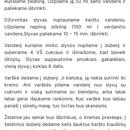
Ruošiame želatiną. Užpilame ją 50 ml šalto vandens ir
paliekame išbrinkti.
Džiovintas slyvas nuplauname karštu vandeniu.
Užpilame nepilną stiklinę (150 ml ) verdančio
vandens.Slyvas paliekame 10 – 15 min. išbrinkti.
Vandenį kuriame mirko slyvos nupilame į dubenį ir
suberiame 4 VŠ cukraus ir išmaišome, kad beveik
ištirptų. Slyvas supjaustome smulkiais gabalėliais,
vieną slyvą į kokias 6 dalis.
Varškė dedame į dubenį. Ji kietoka, ją reikia sutrinti iki
kremo. Ant varškės pilame vandenį nuo slyvų su
cukrumi ir viską sutriname su blenderiu, arba labai
labai gerai išsukame rankomis. Kuo varškė bus labiau
panaši į sūrelių masę, tuo tortas bus skanesnis.
Želatina jau seniai bus išbrinkusi, o kremas pravėsęs. Į
želatinos dubenį dedame kelis šauktus karšto kiaušinių