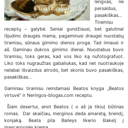
lengvas, ne
persaldus,
pasakiškas…
Tiramisu
receptų – galybė. Seniai gundžiausi, bet galutinai
išjudino draugės mama, pagaminusi draugei nuostabų
tiramisu, sūnaus gimimo dienos proga. Tad imiausi ir
aš. Gaminau dukros gimimo dienai. Nuostabus buvo
tiramisu, toks geras, kad vos liko ką nufotografuot.
Liko toks nugraužtas gabaliukas, kad net nuotraukoje
nelabai išvaizdus atrodo, bet skonis buvo pasakiškas,
pasakiškas…
Gaminau tiramisu remdamasi Beatos knyga „Beatos
virtuvė” ir Neringos-blogas.com receptu.
Šiam desertui, anot Beatos ( o aš ja tikiu) būtinas
romas. Dar skaičiau, merginos deda amaretą, brendį,
konjaką. Beata pila Baileys likerio šlakelį į
mascarponės kremą.