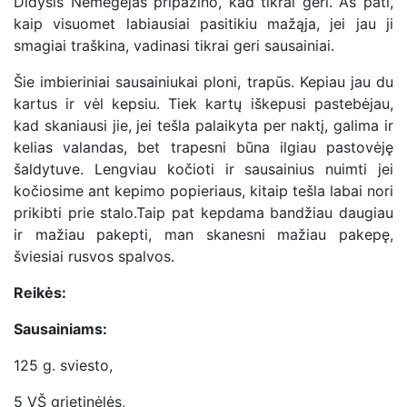
Didysis Nemėgėjas pripažino, kad tikrai geri. Aš pati,
kaip visuomet labiausiai pasitikiu mažąja, jei jau ji
smagiai traškina, vadinasi tikrai geri sausainiai.
Šie imbieriniai sausainiukai ploni, trapūs. Kepiau jau du
kartus ir vėl kepsiu. Tiek kartų iškepusi pastebėjau,
kad skaniausi jie, jei tešla palaikyta per naktį, galima ir
kelias valandas, bet trapesni būna ilgiau pastovėję
šaldytuve. Lengviau kočioti ir sausainius nuimti jei
kočiosime ant kepimo popieriaus, kitaip tešla labai nori
prikibti prie stalo.Taip pat kepdama bandžiau daugiau
ir mažiau pakepti, man skanesni mažiau pakepę,
šviesiai rusvos spalvos.
Reikės:
Sausainiams:
125 g. sviesto,
5 VŠ grietinėlės,