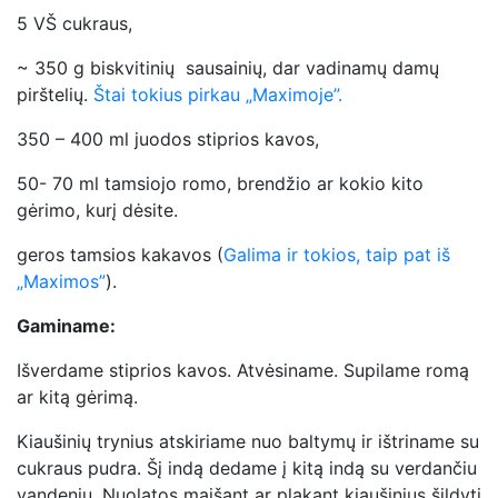
5 VŠ cukraus,
~ 350 g biskvitinių sausainių, dar vadinamų damų
pirštelių.
Štai tokius pirkau „Maximoje”.
350 – 400 ml juodos stiprios kavos,
50- 70 ml tamsiojo romo, brendžio ar kokio kito
gėrimo, kurį dėsite.
geros tamsios kakavos (
Galima ir tokios, taip pat iš
„Maximos”
).
Gaminame:
Išverdame stiprios kavos. Atvėsiname. Supilame romą
ar kitą gėrimą.
Kiaušinių trynius atskiriame nuo baltymų ir ištriname su
cukraus pudra. Šį indą dedame į kitą indą su verdančiu
vandeniu. Nuolatos maišant ar plakant kiaušinius šildyti