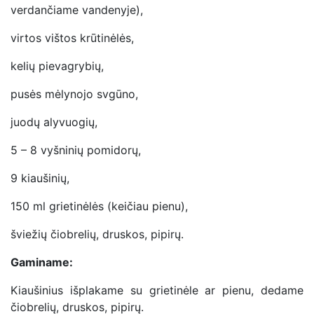
verdančiame vandenyje),
virtos vištos krūtinėlės,
kelių pievagrybių,
pusės mėlynojo svgūno,
juodų alyvuogių,
5 – 8 vyšninių pomidorų,
9 kiaušinių,
150 ml grietinėlės (keičiau pienu),
šviežių čiobrelių, druskos, pipirų.
Gaminame:
Kiaušinius išplakame su grietinėle ar pienu, dedame
čiobrelių, druskos, pipirų.