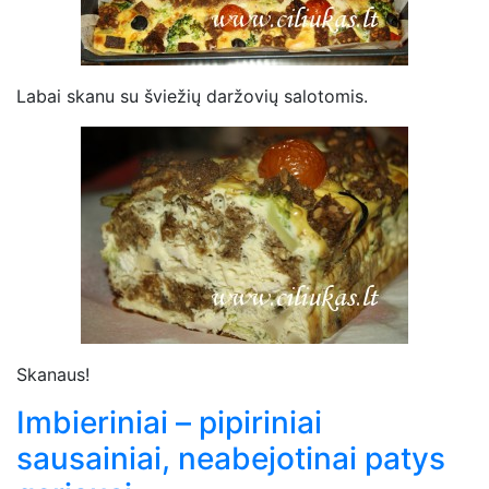
Labai skanu su šviežių daržovių salotomis.
Skanaus!
Imbieriniai – pipiriniai
sausainiai, neabejotinai patys