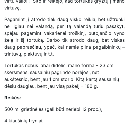
virti. Valio!!! Šito ir reikėjo, kad tortukas gryžtų į mano
virtuvę.
Pagamint jį atrodo tiek daug visko reikia, bet užtrunki
ne ilgiau nei valandą, per tą valandą turiu pasakyt,
spėjau pagamint vakarienei troškinį, putojančio vyno
želę ir šį tortuką. Darbo tik atrodo daug, bet viskas
daug paprasčiau, ypač, kai namie pilna pagalbininkų –
trintuvų, plaktuvų ir t.t.
Tortukas nebus labai didelis, mano forma – 23 cm
skersmens, sausainių pagrindo norėjosi, net
aukštesnio, bent jau 1 cm storio. Kitą kartą sausainių
dėsiu daugiau, bent jau visą pakelį – 180 g.
Reikės:
500 ml grietinėlės (gali būti neriebi 12 proc.),
4 kiaušinių tryniai,