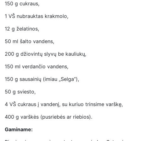
150 g cukraus,
1 VŠ nubrauktas krakmolo,
12 g želatinos,
50 ml šalto vandens,
200 g džiovintų slyvų be kauliukų,
150 ml verdančio vandens,
150 g sausainių (imiau „Selga”),
50 g sviesto,
4 VŠ cukraus į vandenį, su kuriuo trinsime varškę,
400 g varškės (pusriebės ar riebios).
Gaminame: