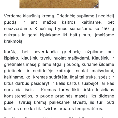
Verdame kiaušinių kremą. Grietinėlę supilame į nedidelį
puodą ir ant mažos kaitros kaitiname, bet
neužverdame. Kiaušinių trynus sumaišome su 150 g
cukraus ir gerai išplakame iki baltų putų. Įmaišome
krakmolą.
Karštą, bet neverdančią grietinėlę užpilame ant
išplaktų kiaušinių trynių nuolat maišydami. Kiaušinių ir
grietinėlės masę pilame atgal į puodą, kuriame šildėme
grietinėlę, ir nedidelėje kaitroje, nuolat maišydami,
kaitiname, kol kremas sutirštėja. Ilgai tai truks, spėsit ir
kitus darbus pasidaryt ir kelis kartus suabejoti ar kas
nors čia išeis. Kremas turės likti tiršto kisieliaus
konsistencijos, o puode pradinės masės liks didesnė
pusė. Išvirusį kremą paliekame atvėsti, jis turi būti
karštos o ne ką tik išvirtos arbatos temperatūros.