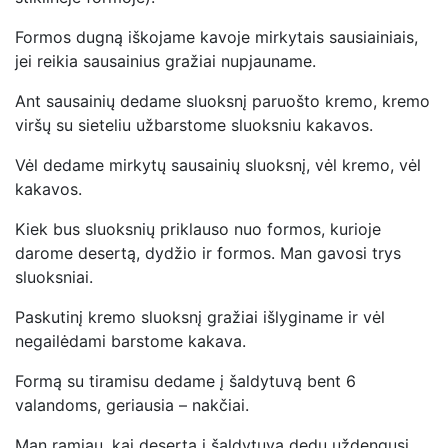
Formos dugną iškojame kavoje mirkytais sausiainiais,
jei reikia sausainius gražiai nupjauname.
Ant sausainių dedame sluoksnį paruošto kremo, kremo
viršų su sieteliu užbarstome sluoksniu kakavos.
Vėl dedame mirkytų sausainių sluoksnį, vėl kremo, vėl
kakavos.
Kiek bus sluoksnių priklauso nuo formos, kurioje
darome desertą, dydžio ir formos. Man gavosi trys
sluoksniai.
Paskutinį kremo sluoksnį gražiai išlyginame ir vėl
negailėdami barstome kakava.
Formą su tiramisu dedame į šaldytuvą bent 6
valandoms, geriausia – nakčiai.
Man ramiau, kai desertą į šaldytuvą dedu uždengusi