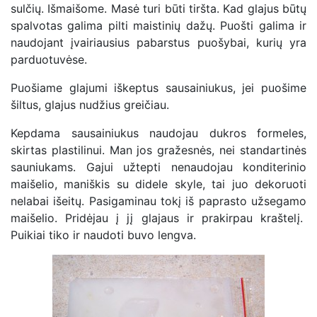
sulčių. Išmaišome. Masė turi būti tiršta. Kad glajus būtų
spalvotas galima pilti maistinių dažų. Puošti galima ir
naudojant įvairiausius pabarstus puošybai, kurių yra
parduotuvėse.
Puošiame glajumi iškeptus sausainiukus, jei puošime
šiltus, glajus nudžius greičiau.
Kepdama sausainiukus naudojau dukros formeles,
skirtas plastilinui. Man jos gražesnės, nei standartinės
sauniukams. Gajui užtepti nenaudojau konditerinio
maišelio, maniškis su didele skyle, tai juo dekoruoti
nelabai išeitų. Pasigaminau tokį iš paprasto užsegamo
maišelio. Pridėjau į jį glajaus ir prakirpau kraštelį.
Puikiai tiko ir naudoti buvo lengva.