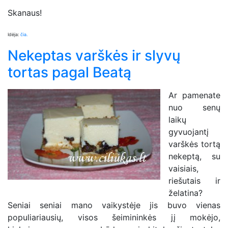
Skanaus!
Idėja:
čia.
Nekeptas varškės ir slyvų
tortas pagal Beatą
Ar pamenate
nuo senų
laikų
gyvuojantį
varškės tortą
nekeptą, su
vaisiais,
riešutais ir
želatina?
Seniai seniai mano vaikystėje jis buvo vienas
populiariausių, visos šeimininkės jį mokėjo,