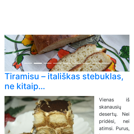
Previous
Next
Tiramisu – itališkas stebuklas,
ne kitaip…
Vienas iš
skanausių
desertų. Nei
pridėsi, nei
atimsi. Purus,