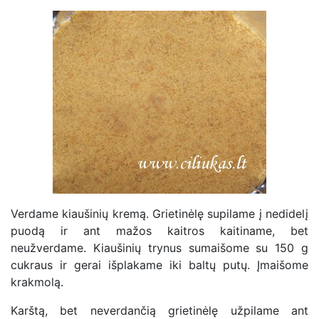
Verdame kiaušinių kremą. Grietinėlę supilame į nedidelį
puodą ir ant mažos kaitros kaitiname, bet
neužverdame. Kiaušinių trynus sumaišome su 150 g
cukraus ir gerai išplakame iki baltų putų. Įmaišome
krakmolą.
Karštą, bet neverdančią grietinėlę užpilame ant