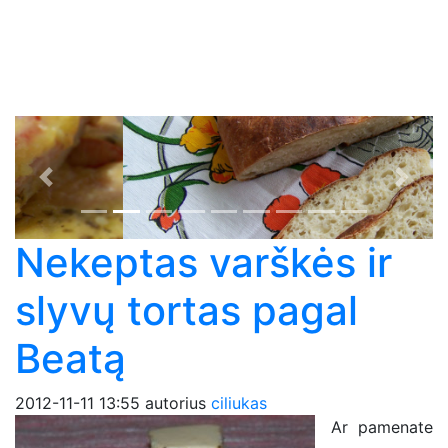
Previous
Next
Nekeptas varškės ir
slyvų tortas pagal
Beatą
2012-11-11 13:55
autorius
ciliukas
Ar pamenate