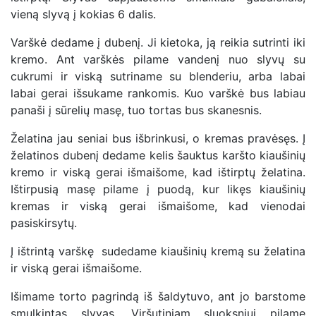
vieną slyvą į kokias 6 dalis.
Varškė dedame į dubenį. Ji kietoka, ją reikia sutrinti iki
kremo. Ant varškės pilame vandenį nuo slyvų su
cukrumi ir viską sutriname su blenderiu, arba labai
labai gerai išsukame rankomis. Kuo varškė bus labiau
panaši į sūrelių masę, tuo tortas bus skanesnis.
Želatina jau seniai bus išbrinkusi, o kremas pravėsęs. Į
želatinos dubenį dedame kelis šauktus karšto kiaušinių
kremo ir viską gerai išmaišome, kad ištirptų želatina.
Ištirpusią masę pilame į puodą, kur likęs kiaušinių
kremas ir viską gerai išmaišome, kad vienodai
pasiskirsytų.
Į ištrintą varškę sudedame kiaušinių kremą su želatina
ir viską gerai išmaišome.
Išimame torto pagrindą iš šaldytuvo, ant jo barstome
smulkintas slyvas. Viršutiniam sluoksniui pilame