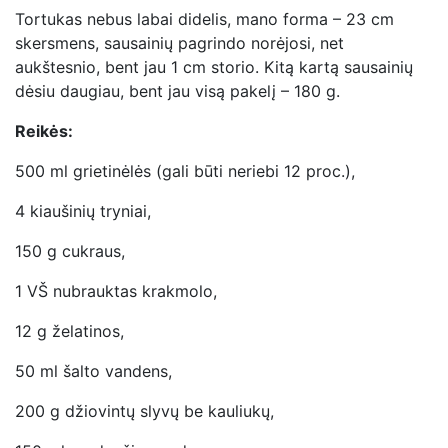
Tortukas nebus labai didelis, mano forma – 23 cm
skersmens, sausainių pagrindo norėjosi, net
aukštesnio, bent jau 1 cm storio. Kitą kartą sausainių
dėsiu daugiau, bent jau visą pakelį – 180 g.
Reikės:
500 ml grietinėlės (gali būti neriebi 12 proc.),
4 kiaušinių tryniai,
150 g cukraus,
1 VŠ nubrauktas krakmolo,
12 g želatinos,
50 ml šalto vandens,
200 g džiovintų slyvų be kauliukų,