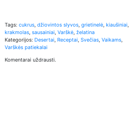
Tags:
cukrus
,
džiovintos slyvos
,
grietinelė
,
kiaušiniai
,
krakmolas
,
sausainiai
,
Varškė
,
želatina
Kategorijos:
Desertai
,
Receptai
,
Svečias
,
Vaikams
,
Varškės patiekalai
Komentarai uždrausti.