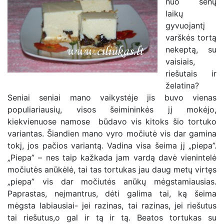
nuo senų
laikų
gyvuojantį
varškės tortą
nekeptą, su
vaisiais,
riešutais ir
želatina?
Seniai seniai mano vaikystėje jis buvo vienas
populiariausių, visos šeimininkės jį mokėjo,
kiekvienuose namose būdavo vis kitoks šio tortuko
variantas. Šiandien mano vyro močiutė vis dar gamina
tokį, jos pačios variantą. Vadina visa šeima jį „piepa”.
„Piepa” – nes taip kažkada jam vardą davė vienintelė
močiutės anūkėlė, tai tas tortukas jau daug metų virtęs
„piepa” vis dar močiutės anūkų mėgstamiausias.
Paprastas, neįmantrus, dėti galima tai, ką šeima
mėgsta labiausiai- jei razinas, tai razinas, jei riešutus
tai riešutus,o gal ir tą ir tą. Beatos tortukas su