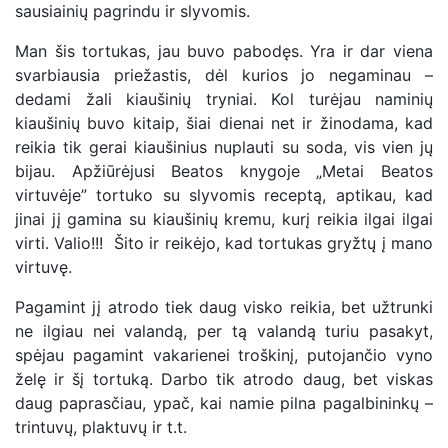
sausiainių pagrindu ir slyvomis.
Man šis tortukas, jau buvo pabodęs. Yra ir dar viena
svarbiausia priežastis, dėl kurios jo negaminau –
dedami žali kiaušinių tryniai. Kol turėjau naminių
kiaušinių buvo kitaip, šiai dienai net ir žinodama, kad
reikia tik gerai kiaušinius nuplauti su soda, vis vien jų
bijau. Apžiūrėjusi Beatos knygoje „Metai Beatos
virtuvėje” tortuko su slyvomis receptą, aptikau, kad
jinai jį gamina su kiaušinių kremu, kurį reikia ilgai ilgai
virti. Valio!!! Šito ir reikėjo, kad tortukas gryžtų į mano
virtuvę.
Pagamint jį atrodo tiek daug visko reikia, bet užtrunki
ne ilgiau nei valandą, per tą valandą turiu pasakyt,
spėjau pagamint vakarienei troškinį, putojančio vyno
želę ir šį tortuką. Darbo tik atrodo daug, bet viskas
daug paprasčiau, ypač, kai namie pilna pagalbininkų –
trintuvų, plaktuvų ir t.t.