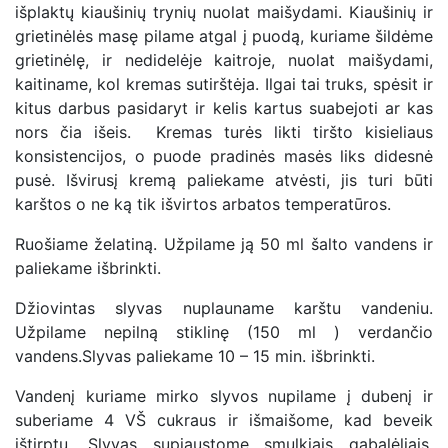
išplaktų kiaušinių trynių nuolat maišydami. Kiaušinių ir
grietinėlės masę pilame atgal į puodą, kuriame šildėme
grietinėlę, ir nedidelėje kaitroje, nuolat maišydami,
kaitiname, kol kremas sutirštėja. Ilgai tai truks, spėsit ir
kitus darbus pasidaryt ir kelis kartus suabejoti ar kas
nors čia išeis. Kremas turės likti tiršto kisieliaus
konsistencijos, o puode pradinės masės liks didesnė
pusė. Išvirusį kremą paliekame atvėsti, jis turi būti
karštos o ne ką tik išvirtos arbatos temperatūros.
Ruošiame želatiną. Užpilame ją 50 ml šalto vandens ir
paliekame išbrinkti.
Džiovintas slyvas nuplauname karštu vandeniu.
Užpilame nepilną stiklinę (150 ml ) verdančio
vandens.Slyvas paliekame 10 – 15 min. išbrinkti.
Vandenį kuriame mirko slyvos nupilame į dubenį ir
suberiame 4 VŠ cukraus ir išmaišome, kad beveik
ištirptų. Slyvas supjaustome smulkiais gabalėliais,