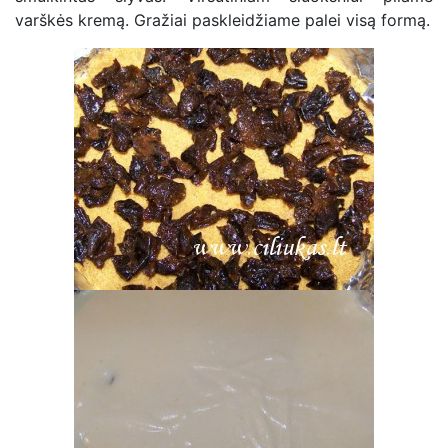
varškės kremą. Gražiai paskleidžiame palei visą formą.