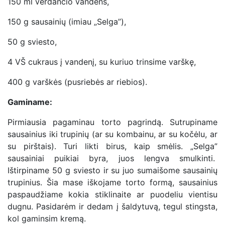
150 ml verdančio vandens,
150 g sausainių (imiau „Selga”),
50 g sviesto,
4 VŠ cukraus į vandenį, su kuriuo trinsime varškę,
400 g varškės (pusriebės ar riebios).
Gaminame:
Pirmiausia pagaminau torto pagrindą. Sutrupiname
sausainius iki trupinių (ar su kombainu, ar su kočėlu, ar
su pirštais). Turi likti birus, kaip smėlis. „Selga”
sausainiai puikiai byra, juos lengva smulkinti.
Ištirpiname 50 g sviesto ir su juo sumaišome sausainių
trupinius. Šia mase iškojame torto formą, sausainius
paspaudžiame kokia stiklinaite ar puodeliu vientisu
dugnu. Pasidarėm ir dedam į šaldytuvą, tegul stingsta,
kol gaminsim kremą.