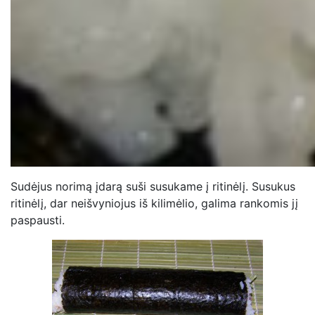
Sudėjus norimą įdarą suši susukame į ritinėlį. Susukus
ritinėlį, dar neišvyniojus iš kilimėlio, galima rankomis jį
paspausti.