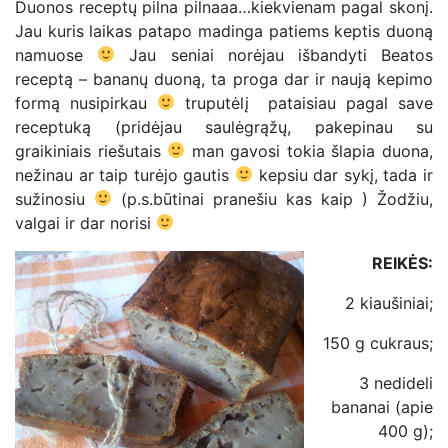
Duonos receptų pilna pilnaaa…kiekvienam pagal skonį.
Jau kuris laikas patapo madinga patiems keptis duoną
namuose
Jau seniai norėjau išbandyti Beatos
receptą – bananų duoną, ta proga dar ir naują kepimo
formą nusipirkau
truputėlį pataisiau pagal save
receptuką (pridėjau saulėgrąžų, pakepinau su
graikiniais riešutais
man gavosi tokia šlapia duona,
nežinau ar taip turėjo gautis
kepsiu dar sykį, tada ir
sužinosiu
(p.s.būtinai pranešiu kas kaip ) Žodžiu,
valgai ir dar norisi
REIKĖS:
2 kiaušiniai;
150 g cukraus;
3 nedideli
bananai (apie
400 g);