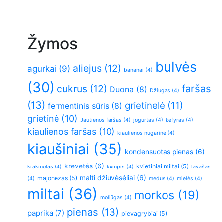
Žymos
bulvės
aliejus
(12)
agurkai
(9)
bananai
(4)
(30)
faršas
cukrus
(12)
Duona
(8)
Džiugas
(4)
(13)
grietinelė
(11)
fermentinis sūris
(8)
grietinė
(10)
Jautienos faršas
(4)
jogurtas
(4)
kefyras
(4)
kiaulienos faršas
(10)
kiaulienos nugarinė
(4)
kiaušiniai
(35)
kondensuotas pienas
(6)
krevetės
(6)
kvietiniai miltai
(5)
krakmolas
(4)
kumpis
(4)
lavašas
malti džiuvėsėliai
(6)
majonezas
(5)
(4)
medus
(4)
mielės
(4)
miltai
(36)
morkos
(19)
moliūgas
(4)
pienas
(13)
paprika
(7)
pievagrybiai
(5)