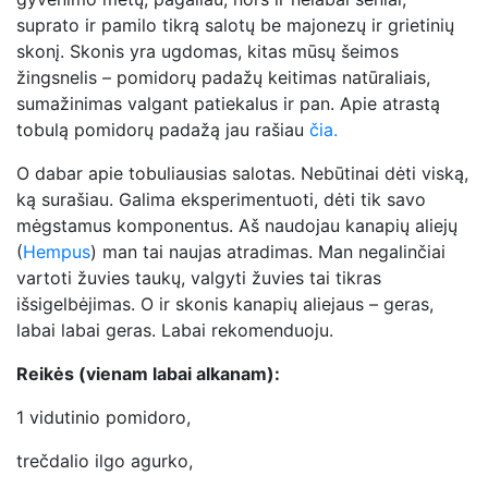
suprato ir pamilo tikrą salotų be majonezų ir grietinių
skonį. Skonis yra ugdomas, kitas mūsų šeimos
žingsnelis – pomidorų padažų keitimas natūraliais,
sumažinimas valgant patiekalus ir pan. Apie atrastą
tobulą pomidorų padažą jau rašiau
čia.
O dabar apie tobuliausias salotas. Nebūtinai dėti viską,
ką surašiau. Galima eksperimentuoti, dėti tik savo
mėgstamus komponentus. Aš naudojau kanapių aliejų
(
Hempus
) man tai naujas atradimas. Man negalinčiai
vartoti žuvies taukų, valgyti žuvies tai tikras
išsigelbėjimas. O ir skonis kanapių aliejaus – geras,
labai labai geras. Labai rekomenduoju.
Reikės (vienam labai alkanam):
1 vidutinio pomidoro,
trečdalio ilgo agurko,