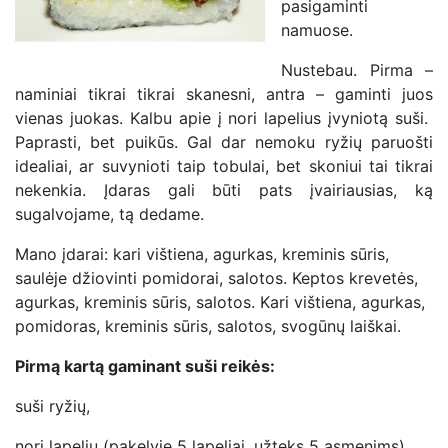
pasigaminti
namuose.
Nustebau. Pirma –
naminiai tikrai tikrai skanesni, antra – gaminti juos
vienas juokas. Kalbu apie į nori lapelius įvyniotą suši.
Paprasti, bet puikūs. Gal dar nemoku ryžių paruošti
idealiai, ar suvynioti taip tobulai, bet skoniui tai tikrai
nekenkia. Įdaras gali būti pats įvairiausias, ką
sugalvojame, tą dedame.
Mano įdarai: kari vištiena, agurkas, kreminis sūris,
saulėje džiovinti pomidorai, salotos. Keptos krevetės,
agurkas, kreminis sūris, salotos. Kari vištiena, agurkas,
pomidoras, kreminis sūris, salotos, svogūnų laiškai.
Pirmą kartą gaminant suši reikės:
suši ryžių,
nori lapelių (pakelyje 5 lapeliai, užteks 5 asmenims),