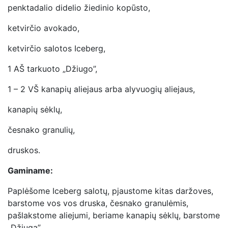
penktadalio didelio žiedinio kopūsto,
ketvirčio avokado,
ketvirčio salotos Iceberg,
1 AŠ tarkuoto „Džiugo”,
1 – 2 VŠ kanapių aliejaus arba alyvuogių aliejaus,
kanapių sėklų,
česnako granulių,
druskos.
Gaminame:
Paplėšome Iceberg salotų, pjaustome kitas daržoves,
barstome vos vos druska, česnako granulėmis,
pašlakstome aliejumi, beriame kanapių sėklų, barstome
„Džiugą”.