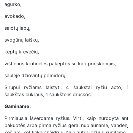
agurko,
avokado,
salotų lapų,
svogūnų laiškų,
keptų krevečių,
vištienos krūtinėlės pakeptos su kari prieskoniais,
saulėje džiovintų pomidorų,
Sirupui ryžiams laistyti: 4 šaukstai ryžių acto, 1
šaukštas cukraus, 1 šaukštelis druskos.
Gaminame:
Pirmiausia išverdame ryžius. Virti, kaip nurodyta ant
pakuotės arba pirma ryžius gerai nuplauname, vandenį
kečiam, kol lieka skaidrus. Nuplautus ryžius supilame į