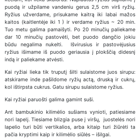
puodą ir užpilame vandeniu gerus 2,5 cm virš ryžių.
Ryžius užverdame, prisukame kaitrą iki labai mažos
kaitos (kaitlentėje iki 1 ) ir verdame ryžius ~ 20 min.
Tuo metu galima pamaišyti. Po 20 minučių paliekame
dar 10 minučių pastovėti, bet puodo dangčio jokiu
būdu negalima nukelti. Išvirusius ir pastovėjusius
ryžius išimame iš puodo geriausia į plokščią didesnį
indą ir paliekame atvėsti.
Kai ryžiai lieka tik truputį šilti sulaistome juos sirupu:
atskirame inde pašildome ryžių actą, druską ir cukrų,
kol ištirpsta cukrus. Gatu sirupu sulaistome ryžius.
Kai ryžiai paruošti galima gamint suši.
Ant bambukinio kilimėlio sušiams vynioti, patiesiame
nori lapelį. Tiesiame blizgia puse į viršų, juostelės nori
lapelio turi būti vertikalios, arba kitaip turi žiūrėti ta
pačia kryptimi kaip ir kilimėlio siūlės – išilgai.