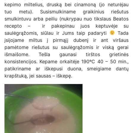
kepimo miltelius, druską bei cinamoną (jo neturėjau
tuo metu). Susismulkiname graikinius riešutus
smulkintuvu arba peiliu (nukrypau nuo tikslaus Beatos
recepto – ir pakepinau juos keptuvėje su
saulėgrąžomis, siūlau ir Jums taip padaryti
Tada
įsijojame miltus į pirmąjį dubenį ir ant viršaus
pamėtome riešutus su saulėgrąžomis ir viską gerai
išmaišome. Tešla gaunasi tirštos grietinės
konsistencijos. Kepame orkaitėje 190ºC 40 – 50 min.,
patikriname ar iškepusi duona, smeigiame dantų
krapštuką, jei sausas – iškepę.