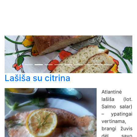
Previous
Next
Lašiša su citrina
Atlantinė
lašiša (lot.
Salmo salar)
– ypatingai
vertinama,
brangi žuvis
dėl savo