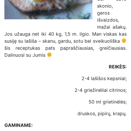
skonio,
geros
išvaizdos,
mažai ašakų.
Jos užauga net iki 40 kg, 1,5 m. ilgio. Man viskas kas
susiję su lašiša – skanu, gardu, sotu bei sveikuoliška
šis receptukas pats papraščiausias, greičiausias.
Dalinuosi su Jumis
REIKĖS:
2-4 lašišos kepsniai;
2-4 griežinėliai citrinos;
50 ml grietinėlės;
druskos, pipirų, krapų.
GAMINAME: