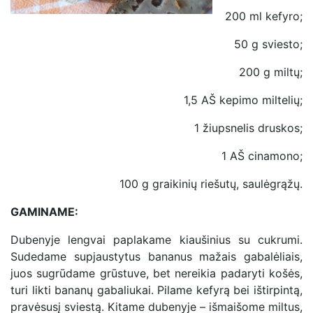
200 ml kefyro;
50 g sviesto;
200 g miltų;
1,5 AŠ kepimo miltelių;
1 žiupsnelis druskos;
1 AŠ cinamono;
100 g graikinių riešutų, saulėgrąžų.
GAMINAME:
Dubenyje lengvai paplakame kiaušinius su cukrumi.
Sudedame supjaustytus bananus mažais gabalėliais,
juos sugrūdame grūstuve, bet nereikia padaryti košės,
turi likti bananų gabaliukai. Pilame kefyrą bei ištirpintą,
pravėsusį sviestą. Kitame dubenyje – išmaišome miltus,