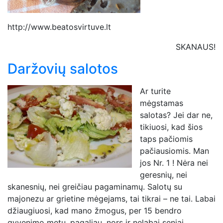
http://www.beatosvirtuve.lt
SKANAUS!
Daržovių salotos
Ar turite
mėgstamas
salotas? Jei dar ne,
tikiuosi, kad šios
taps pačiomis
pačiausiomis. Man
jos Nr. 1 ! Nėra nei
geresnių, nei
skanesnių, nei greičiau pagaminamų. Salotų su
majonezu ar grietine mėgejams, tai tikrai – ne tai. Labai
džiaugiuosi, kad mano žmogus, per 15 bendro
gyvenimo metų, pagaliau, nors ir nelabai seniai,