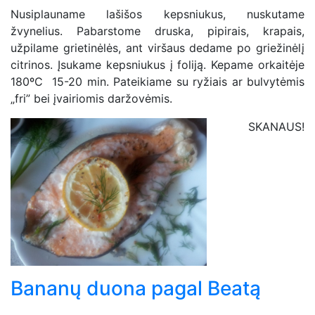
Nusiplauname lašišos kepsniukus, nuskutame
žvynelius. Pabarstome druska, pipirais, krapais,
užpilame grietinėlės, ant viršaus dedame po griežinėlį
citrinos. Įsukame kepsniukus į foliją. Kepame orkaitėje
180ºC 15-20 min. Pateikiame su ryžiais ar bulvytėmis
„fri” bei įvairiomis daržovėmis.
SKANAUS!
Bananų duona pagal Beatą