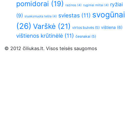
pomidorai
(19)
ryžiai
razinos
(4)
ruginiai miltai
(4)
svogūnai
sviestas
(11)
(9)
sluoksniuota tešla
(4)
(26)
Varškė
(21)
vištiena
(6)
virtos bulvės
(5)
vištienos krūtinėlė
(11)
česnakai
(5)
© 2012 čiliukas.lt. Visos teisės saugomos