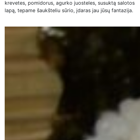
krevetes, pomidorus, agurko juosteles, susuktą salotos
lapą, tepame šaukšteliu sūrio, įdaras jau jūsų fantazija.