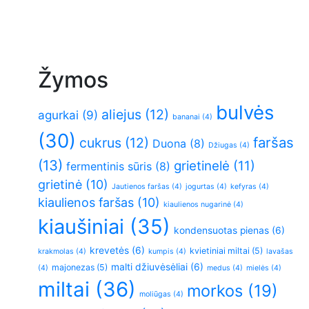
Žymos
bulvės
aliejus
(12)
agurkai
(9)
bananai
(4)
(30)
faršas
cukrus
(12)
Duona
(8)
Džiugas
(4)
(13)
grietinelė
(11)
fermentinis sūris
(8)
grietinė
(10)
Jautienos faršas
(4)
jogurtas
(4)
kefyras
(4)
kiaulienos faršas
(10)
kiaulienos nugarinė
(4)
kiaušiniai
(35)
kondensuotas pienas
(6)
krevetės
(6)
kvietiniai miltai
(5)
krakmolas
(4)
kumpis
(4)
lavašas
malti džiuvėsėliai
(6)
majonezas
(5)
(4)
medus
(4)
mielės
(4)
miltai
(36)
morkos
(19)
moliūgas
(4)