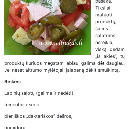
pasaka.
Tiksliai
matuoti
produktų,
šioms
salotoms
nereikia,
viską dedam
„iš akies”, tų
produktų kuriuos mėgstam labiau, galima dėt daugiau.
Jei nesat aitrumo mylėtojai, jalapeną dėkit smulkintą.
Reikės:
Lapinių salotų (galima ir nedėti),
fementinio sūrio,
pieniškos „daktariškos” dešros,
pomidorų,