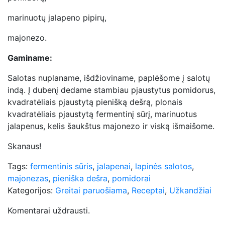
marinuotų jalapeno pipirų,
majonezo.
Gaminame:
Salotas nuplaname, išdžioviname, paplėšome į salotų
indą. Į dubenį dedame stambiau pjaustytus pomidorus,
kvadratėliais pjaustytą pienišką dešrą, plonais
kvadratėliais pjaustytą fermentinį sūrį, marinuotus
jalapenus, kelis šaukštus majonezo ir viską išmaišome.
Skanaus!
Tags:
fermentinis sūris
,
jalapenai
,
lapinės salotos
,
majonezas
,
pieniška dešra
,
pomidorai
Kategorijos:
Greitai paruošiama
,
Receptai
,
Užkandžiai
Komentarai uždrausti.