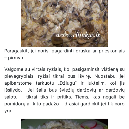
Paragaukit, jei norisi pagardinti druska ar prieskoniais
– pirmyn.
Valgome su virtais ryžiais, kol pasigaminsit vištieną su
pievagrybiais, ryžiai tikrai bus išvirę. Nuostabu, jei
apibarstome tarkuotu „Džiugu” ir luktelim, kol jis
išsilydo. Jei šalia bus šviežių daržovių ar daržovių
salotų – tikrai tiks ir pritiks. Tiems, kas negali be
pomidorų ar kito padažo – drąsiai gardinkit jei tik noro
yra.