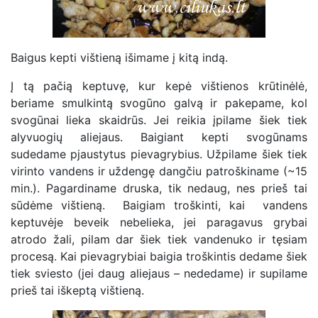
Baigus kepti vištieną išimame į kitą indą.
Į tą pačią keptuvę, kur kepė vištienos krūtinėlė,
beriame smulkintą svogūno galvą ir pakepame, kol
svogūnai lieka skaidrūs. Jei reikia įpilame šiek tiek
alyvuogių aliejaus. Baigiant kepti svogūnams
sudedame pjaustytus pievagrybius. Užpilame šiek tiek
virinto vandens ir uždengę dangčiu patroškiname (~15
min.). Pagardiname druska, tik nedaug, nes prieš tai
sūdėme vištieną. Baigiam troškinti, kai vandens
keptuvėje beveik nebelieka, jei paragavus grybai
atrodo žali, pilam dar šiek tiek vandenuko ir tęsiam
procesą. Kai pievagrybiai baigia troškintis dedame šiek
tiek sviesto (jei daug aliejaus – nededame) ir supilame
prieš tai iškeptą vištieną.