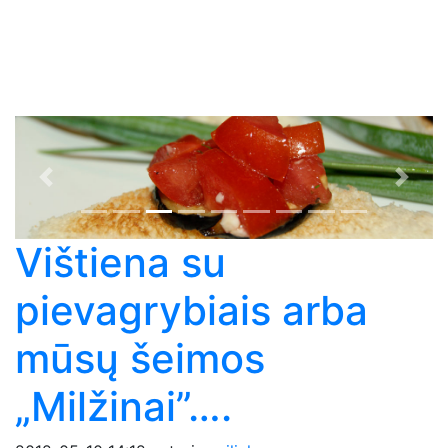
Previous
Next
Vištiena su
pievagrybiais arba
mūsų šeimos
„Milžinai”….