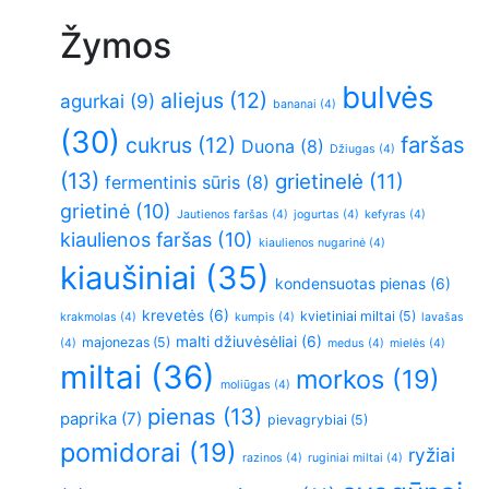
Žymos
bulvės
aliejus
(12)
agurkai
(9)
bananai
(4)
(30)
faršas
cukrus
(12)
Duona
(8)
Džiugas
(4)
(13)
grietinelė
(11)
fermentinis sūris
(8)
grietinė
(10)
Jautienos faršas
(4)
jogurtas
(4)
kefyras
(4)
kiaulienos faršas
(10)
kiaulienos nugarinė
(4)
kiaušiniai
(35)
kondensuotas pienas
(6)
krevetės
(6)
kvietiniai miltai
(5)
krakmolas
(4)
kumpis
(4)
lavašas
malti džiuvėsėliai
(6)
majonezas
(5)
(4)
medus
(4)
mielės
(4)
miltai
(36)
morkos
(19)
moliūgas
(4)
pienas
(13)
paprika
(7)
pievagrybiai
(5)
pomidorai
(19)
ryžiai
razinos
(4)
ruginiai miltai
(4)