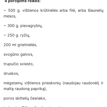
4 porcijoms reikės:
~ 500 g. vištienos krūtinėlės arba filė, arba šlaunelių
mėsos,
~ 300 g. pievagrybių,
~ 250 g. ryžių,
200 ml grietinėlės,
svogūno galvos,
trupučio sviesto,
druskos,
mėgstamų vištienos prieskonių (naudojau raudonėlį ir
maltą raudoną papriką),
poros skiltelių česnako,