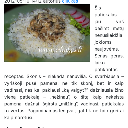
2012-05-10 14:12
autorius
ciliukas
Šis
patiekalas
jau virš
dešimt metų
nenusileidžia
jokioms
naujovėms.
Senas, geras,
laiko
patikrintas
receptas. Skonis – niekada nenuvilia. O svarbiausia –
vyriškoji pusė pamena, ne tik skonį, bet ir kaip
vadinasi, nes kai paklausi „ką valgyt?” dažniausia žino
vieną patiekalą – „nežinau”, o šitą kaip nekeista
pamena, dažnai išgirstu „milžinų”, vadinasi, patiekalas
to vertas. Pagaminamas lengvai, gal tik ne taip greitai
kaip norėtųsi.