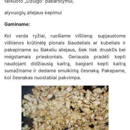
tarkuoto „Džiugo” pabarstymui,
alyvuogių aliejaus kepimui
Gaminame:
Kol verda ryžiai, ruošiame vištieną: supjaustome
vištienos krūtinėlę plonais šiaudeliais ar kubeliais ir
pakepiname su šlakeliu aliejaus, šiek tiek drusk0s bei
mėgstamais prieskoniais. Geriausia pradėti kepti
naudojant didžiausią kaitrą, baigiant kepti kaitrą
sumažiname ir dedame smulkintą česnaką. Pakepame,
kol česnakas nuostabiai pakvimpa.