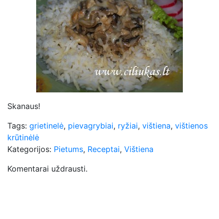
Skanaus!
Tags:
grietinelė
,
pievagrybiai
,
ryžiai
,
vištiena
,
vištienos
krūtinėlė
Kategorijos:
Pietums
,
Receptai
,
Vištiena
Komentarai uždrausti.