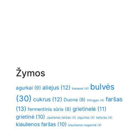
Žymos
bulvės
aliejus
(12)
agurkai
(9)
bananai
(4)
(30)
faršas
cukrus
(12)
Duona
(8)
Džiugas
(4)
(13)
grietinelė
(11)
fermentinis sūris
(8)
grietinė
(10)
Jautienos faršas
(4)
jogurtas
(4)
kefyras
(4)
kiaulienos faršas
(10)
kiaulienos nugarinė
(4)