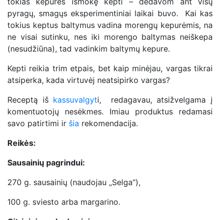
tokias kepures išmokę kepti – dėdavom ant visų
pyragų, smagųs eksperimentiniai laikai buvo. Kai kas
tokius keptus baltymus vadina morengų kepurėmis, na
ne visai sutinku, nes iki morengo baltymas neiškepa
(nesudžiūna), tad vadinkim baltymų kepure.
Kepti reikia trim etpais, bet kaip minėjau, vargas tikrai
atsiperka, kada virtuvėj neatsipirko vargas?
Receptą iš
kassuvalgyt
i, redagavau, atsižvelgama į
komentuotojų nesėkmes. Imiau produktus redamasi
savo patirtimi ir
šia
rekomendacija.
Reikės:
Sausainių pagrindui:
270 g. sausainių (naudojau „Selga”),
100 g. sviesto arba margarino.