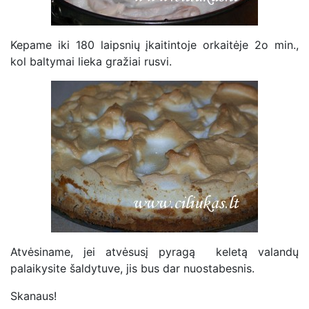
Kepame iki 180 laipsnių įkaitintoje orkaitėje 2o min.,
kol baltymai lieka gražiai rusvi.
Atvėsiname, jei atvėsusį pyragą keletą valandų
palaikysite šaldytuve, jis bus dar nuostabesnis.
Skanaus!