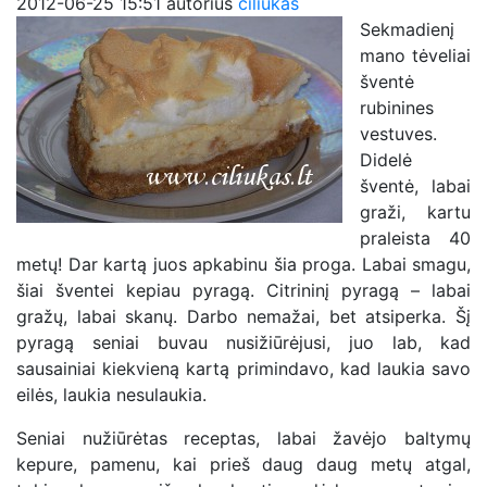
2012-06-25 15:51
autorius
ciliukas
Sekmadienį
mano tėveliai
šventė
rubinines
vestuves.
Didelė
šventė, labai
graži, kartu
praleista 40
metų! Dar kartą juos apkabinu šia proga. Labai smagu,
šiai šventei kepiau pyragą. Citrininį pyragą – labai
gražų, labai skanų. Darbo nemažai, bet atsiperka. Šį
pyragą seniai buvau nusižiūrėjusi, juo lab, kad
sausainiai kiekvieną kartą primindavo, kad laukia savo
eilės, laukia nesulaukia.
Seniai nužiūrėtas receptas, labai žavėjo baltymų
kepure, pamenu, kai prieš daug daug metų atgal,