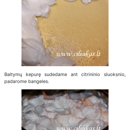
Baltymų kepurę sudedame ant citrininio sluoksnio,
padarome bangeles.