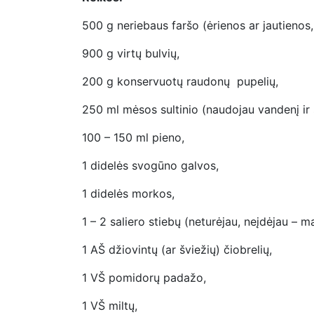
500 g neriebaus faršo (ėrienos ar jautienos
900 g virtų bulvių,
200 g konservuotų raudonų pupelių,
250 ml mėsos sultinio (naudojau vandenį ir s
100 – 150 ml pieno,
1 didelės svogūno galvos,
1 didelės morkos,
1 – 2 saliero stiebų (neturėjau, neįdėjau – m
1 AŠ džiovintų (ar šviežių) čiobrelių,
1 VŠ pomidorų padažo,
1 VŠ miltų,