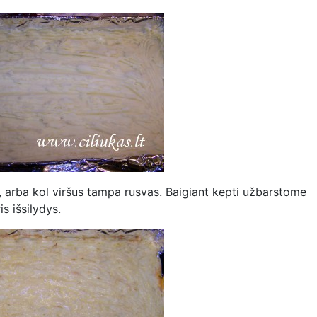
e, arba kol viršus tampa rusvas. Baigiant kepti užbarstome
s išsilydys.