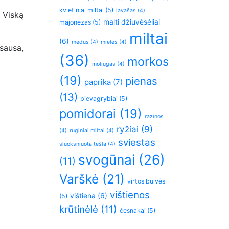
kvietiniai miltai
(5)
lavašas
(4)
 Viską
malti džiuvėsėliai
majonezas
(5)
miltai
(6)
medus
(4)
mielės
(4)
 sausa,
(36)
morkos
moliūgas
(4)
(19)
pienas
paprika
(7)
(13)
pievagrybiai
(5)
pomidorai
(19)
razinos
ryžiai
(9)
(4)
ruginiai miltai
(4)
sviestas
sluoksniuota tešla
(4)
svogūnai
(26)
(11)
Varškė
(21)
virtos bulvės
vištienos
vištiena
(6)
(5)
krūtinėlė
(11)
česnakai
(5)