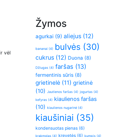
Žymos
aliejus
(12)
agurkai
(9)
bulvės
(30)
bananai
(4)
r vėl
cukrus
(12)
Duona
(8)
faršas
(13)
Džiugas
(4)
fermentinis sūris
(8)
grietinelė
(11)
grietinė
(10)
Jautienos faršas
(4)
jogurtas
(4)
kiaulienos faršas
kefyras
(4)
(10)
kiaulienos nugarinė
(4)
kiaušiniai
(35)
kondensuotas pienas
(6)
krevetės
(6)
krakmolas
(4)
kumpis
(4)