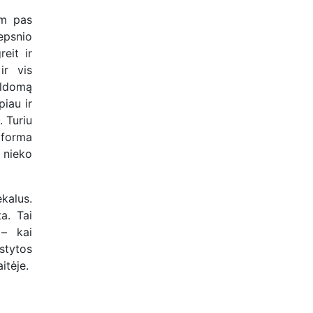
om pas
epsnio
eit ir
ir vis
ildomą
piau ir
. Turiu
 forma
, nieko
kalus.
a. Tai
 – kai
stytos
itėje.