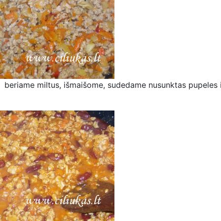
ir beriame miltus, išmaišome, sudedame nusunktas pupeles i