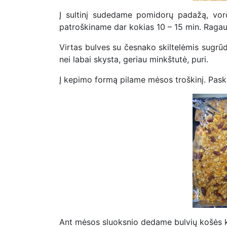
Į sultinį sudedame pomidorų padažą, vorč
patroškiname dar kokias 10 – 15 min. Ragauj
Virtas bulves su česnako skiltelėmis sugrūd
nei labai skysta, geriau minkštutė, puri.
Į kepimo formą pilame mėsos troškinį. Pask
Ant mėsos sluoksnio dedame bulvių košės ke