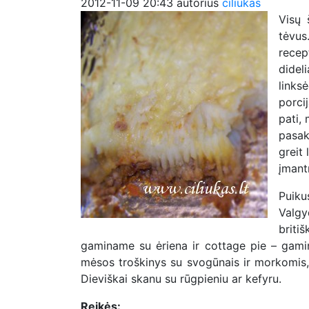
2012-11-09 20:43
autorius
ciliukas
Visų 
tėvus
recep
didel
links
porci
pati,
pasak
greit 
įmant
Puiku
Valgy
brit
gaminame su ėriena ir cottage pie – gamin
mėsos troškinys su svogūnais ir morkomis, 
Dieviškai skanu su rūgpieniu ar kefyru.
Reikės: