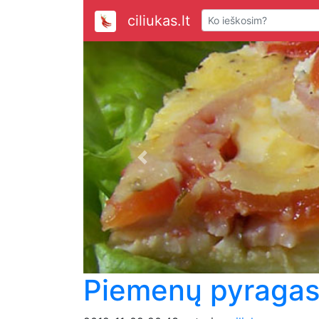
ciliukas.lt
Previous
Piemenų pyraga