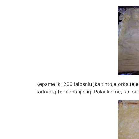
Kepame iki 200 laipsnių įkaitintoje orkaitėj
tarkuotą fermentinį surį. Palaukiame, kol sūri