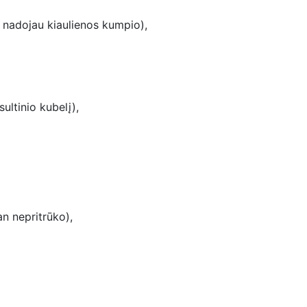
, nadojau kiaulienos kumpio),
ultinio kubelį),
an nepritrūko),