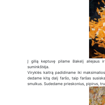
Į gilią keptuvę pilame šlakelį aliejaus
suminkštėja.
Viryklės kaitrą padidiname iki maksimalio
dedame kitą dalį faršo, taip faršas susisk
smulkus. Sudedame prieskonius, pipirus, trup