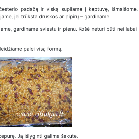
esterio padažą ir viską supilame į keptuvę, išmaišome.
ame, jei trūksta druskos ar pipirų – gardiname.
ame, gardiname sviestu ir pienu. Košė neturi būti nei labai
leidžiame palei visą formą.
purę. Ją išlyginti galima šakute.