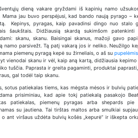
šventųjų dieną vakare gryždami iš kapinių namo užsuk
. Mama jau buvo perspėjusi, kad bando naują pyrago – k
tą. Kepinys, pyragas, kaip pavadinsi dingo nuo stalo gr
iais šaukštais. Didžiausią skardą sukimšom patenkinti 
ėdami: skanu, skanu. Baisingai skanus, mažoji gavo pap
ją namo parsivežt. Tą patį vakarą jos ir neliko. Neužilgo ke
 mama piemenų pyragą kepė su žirneliais, o aš su
pupelėmis
yt vienodai skanu ir vėl, kaip aną kartą, didžiausia kepimo
liko tuščia. Paprasta ir greita pagaminti, produktai paprasti
raus, gal todėl taip skanu.
s, sotus patiekalas tiems, kas mėgsta mėsos ir bulvių patie
dama prisiminiau, kad apie tokį patiekalą pasakojo Beat
iškas patiekalas, piemenų pyragas arba shepards pie
amas su jautiena. Tai tirštas maltos arba smulkiai supjau
o ant viršaus uždėta bulvių košės „kepurė” ir iškepta orka