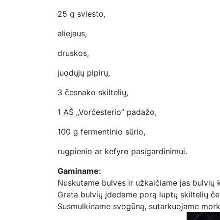
25 g sviesto,
aliejaus,
druskos,
juodųjų pipirų,
3 česnako skiltelių,
1 AŠ „Vorčesterio” padažo,
100 g fermentinio sūrio,
rugpienio ar kefyro pasigardinimui.
Gaminame:
Nuskutame bulves ir užkaičiame jas bulvių ko
Greta bulvių įdedame porą luptų skiltelių č
Susmulkiname svogūną, sutarkuojame morką