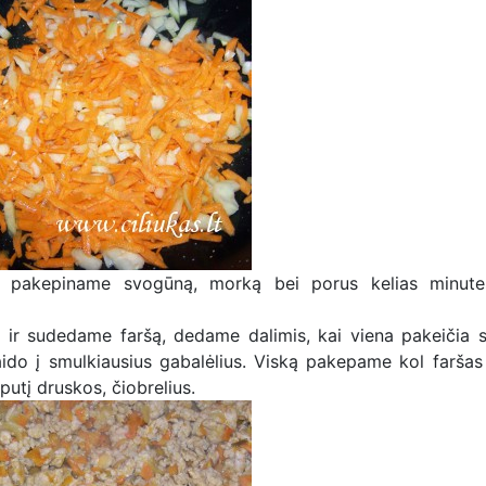
 ir pakepiname svogūną, morką bei porus kelias minute
s ir sudedame faršą, dedame dalimis, kai viena pakeičia s
aido į smulkiausius gabalėlius. Viską pakepame kol faršas
utį druskos, čiobrelius.