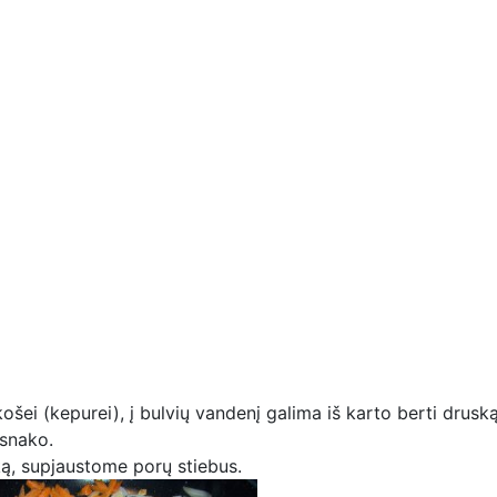
šei (kepurei), į bulvių vandenį galima iš karto berti druską
esnako.
, supjaustome porų stiebus.