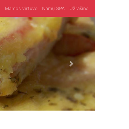
i
Mamos virtuvė
Namų SPA
Užrašinė
Next