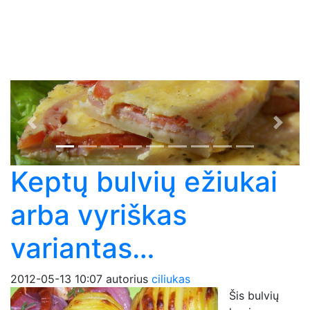
Previous
Next
Keptų bulvių ežiukai
arba vyriškas
variantas…
2012-05-13 10:07
autorius
ciliukas
Šis bulvių