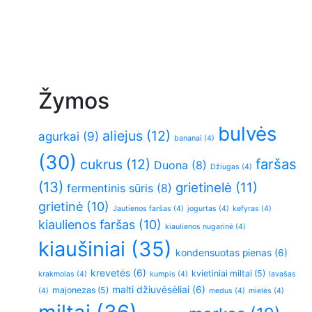
Žymos
bulvės
aliejus
(12)
agurkai
(9)
bananai
(4)
(30)
faršas
cukrus
(12)
Duona
(8)
Džiugas
(4)
(13)
grietinelė
(11)
fermentinis sūris
(8)
grietinė
(10)
Jautienos faršas
(4)
jogurtas
(4)
kefyras
(4)
kiaulienos faršas
(10)
kiaulienos nugarinė
(4)
kiaušiniai
(35)
kondensuotas pienas
(6)
krevetės
(6)
kvietiniai miltai
(5)
krakmolas
(4)
kumpis
(4)
lavašas
malti džiuvėsėliai
(6)
majonezas
(5)
(4)
medus
(4)
mielės
(4)