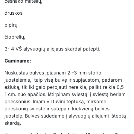
česnako miltelių,
druskos,
pipirų,
čiobrelių,
3- 4 VŠ alyvuogių aliejaus skardai patepti.
Gaminame:
Nuskustas bulves įpjaunam 2 -3 mm storio
juostelėmis, taip visą bulvę ir supjaustom, padarom
ežiuką, tik iki galo perpjauti nereikia, palikt reikia 0,5 –
1 cm. nuo apačios. Ištirpinam sviestą, į sviestą beriam
prieskonius. Imam virtuvinį teptuką, mirkome
prieskonių svieste ir sutepam kiekvieną bulvės
juostelę. Bulves sudedame į alyvuogių aliejumi išteptą
skardą.