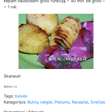
Kepam naudodami grilio funkciją ~ 40 min. be grilio –
~ 1 val.
Skanaus!
Šaltinis:
čia.
Tags:
bulvės
Kategorijos:
Bulvių valgiai
,
Pietums
,
Receptai
,
Svečias
Komentarai uždrausti.