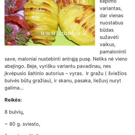
kepimo
variantas,
dar vienas
nuostabus
būdas
sužavėti
vaikus,
pamaloninti
save, maloniai nustebinti antrąją pusę. Neliks nė vieno
abejingo. Beje, vyrišku variantu pavadinau, nes
įkvėpusio šaltinio autorius – vyras. Ir gražu ( šviežios
bulvės būtų gražiau), ir skanu, pasaka, liežuvį nuryt
galima…
Reikės:
8 bulvių,
~ 80 g. sviesto,