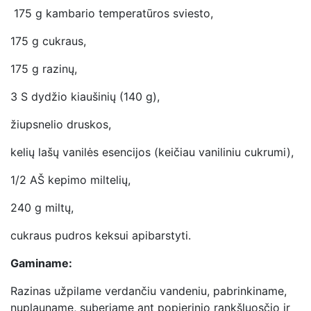
175 g kambario temperatūros sviesto,
175 g cukraus,
175 g razinų,
3 S dydžio kiaušinių (140 g),
žiupsnelio druskos,
kelių lašų vanilės esencijos (keičiau vaniliniu cukrumi),
1/2 AŠ kepimo miltelių,
240 g miltų,
cukraus pudros keksui apibarstyti.
Gaminame:
Razinas užpilame verdančiu vandeniu, pabrinkiname,
nuplauname, suberiame ant popierinio rankšluosčio ir