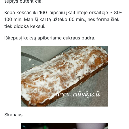
suplyš būtent čia.
Kepa keksas iki 160 laipsnių įkaitintoje orkaitėje ~ 80-
100 min. Man šį kartą užteko 60 min., nes forma šiek
tiek didoka keksui.
Iškepusį keksą apiberiame cukraus pudra.
Skanaus!