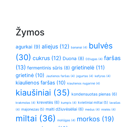
Žymos
bulvės
aliejus
(12)
agurkai
(9)
bananai
(4)
(30)
faršas
cukrus
(12)
Duona
(8)
Džiugas
(4)
(13)
grietinelė
(11)
fermentinis sūris
(8)
grietinė
(10)
Jautienos faršas
(4)
jogurtas
(4)
kefyras
(4)
kiaulienos faršas
(10)
kiaulienos nugarinė
(4)
kiaušiniai
(35)
kondensuotas pienas
(6)
krevetės
(6)
kvietiniai miltai
(5)
krakmolas
(4)
kumpis
(4)
lavašas
malti džiuvėsėliai
(6)
majonezas
(5)
(4)
medus
(4)
mielės
(4)
miltai
(36)
morkos
(19)
moliūgas
(4)