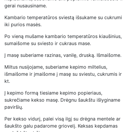
gerai nusausiname.
Kambario temperatūros sviestą išsukame su cukrumi
iki purios masės.
Po vieną mušame kambario temperatūros kiaušinius,
sumaišome su sviesto ir cukraus mase.
Į masę suberiame razinas, vanilę, druską. Išmaišome.
Miltus nusijojame, suberiame kepimo miltelius,
išmaišome ir įmaišome į masę su sviestu, cukrumis ir
kt.
Į kepimo formą tiesiame kepimo popieriaus,
sukrečiame kekso masę. Drėgnu šaukštu išlyginame
paviršių.
Per kekso vidurį, palei visą ilgį su drėgna mentele ar
šaukšto galu padarome griovelį. Keksas kepdamas