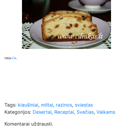
Idėja:
čia
.
Tags:
kiaušiniai
,
miltai
,
razinos
,
sviestas
Kategorijos:
Desertai
,
Receptai
,
Svečias
,
Vaikams
Komentarai uždrausti.