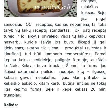
drėgnas,
minkštas
keksas. Beje,
jisai pagal
senuosius ГОСТ receptus, kas jau nepamena, tai toks
tarybinių laikų receptų standartas. Tokį patį receptą
turėjo ir jo laikytis privalėjo, visos tų laikų kepyklos,
nesvarbu kurioje šalyje jos buvo. Iškepti jį gali
kiekvienas, svarbu tik viena – produktai (sviestas ir
kiaušinai) turi būti kambario temperatūros. Pernai
kepiau keksą nedidelėje, pailgoje formoje, aukštais
kraštais. Keksas buvo tobulas. Šiemet ta forma jau
išėjusi užtarnauto poilsio, naudojau kitą – ilgesnę,
keksas gavosi neaukštas, ilgas. Man pritrūko to
keksiško aukščio, kitam kartui būtinai imčiau ne tokią
ilgą kepimo formą. Beje ir kepė keksas 20 min.
trumpiau.
Reikės: