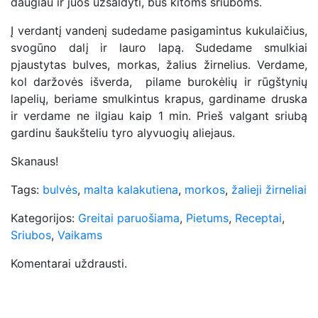
daugiau ir juos užšaldyti, bus kitoms sriuboms.
Į verdantį vandenį sudedame pasigamintus kukulaičius,
svogūno dalį ir lauro lapą. Sudedame smulkiai
pjaustytas bulves, morkas, žalius žirnelius. Verdame,
kol daržovės išverda, pilame burokėlių ir rūgštynių
lapelių, beriame smulkintus krapus, gardiname druska
ir verdame ne ilgiau kaip 1 min. Prieš valgant sriubą
gardinu šaukšteliu tyro alyvuogių aliejaus.
Skanaus!
Tags:
bulvės
,
malta kalakutiena
,
morkos
,
žalieji žirneliai
Kategorijos:
Greitai paruošiama
,
Pietums
,
Receptai
,
Sriubos
,
Vaikams
Komentarai uždrausti.