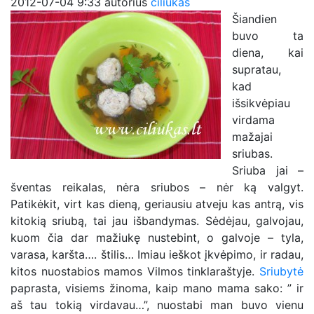
2012-07-04 9:33
autorius
ciliukas
Šiandien
buvo ta
diena, kai
supratau,
kad
išsikvėpiau
virdama
mažajai
sriubas.
Sriuba jai –
šventas reikalas, nėra sriubos – nėr ką valgyt.
Patikėkit, virt kas dieną, geriausiu atveju kas antrą, vis
kitokią sriubą, tai jau išbandymas. Sėdėjau, galvojau,
kuom čia dar mažiukę nustebint, o galvoje – tyla,
varasa, karšta…. štilis… Imiau ieškot įkvėpimo, ir radau,
kitos nuostabios mamos Vilmos tinklaraštyje.
Sriubytė
paprasta, visiems žinoma, kaip mano mama sako: ” ir
aš tau tokią virdavau…”, nuostabi man buvo vienu