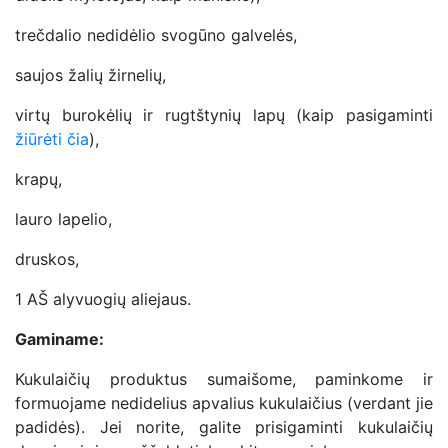
trečdalio nedidėlio svogūno galvelės,
saujos žalių žirnelių,
virtų burokėlių ir rugtštynių lapų (kaip pasigaminti
žiūrėti čia
),
krapų,
lauro lapelio,
druskos,
1 AŠ alyvuogių aliejaus.
Gaminame:
Kukulaičių produktus sumaišome, paminkome ir
formuojame nedidelius apvalius kukulaičius (verdant jie
padidės). Jei norite, galite prisigaminti kukulaičių