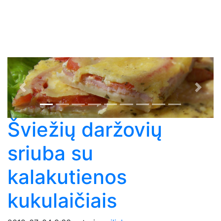
Previous
Next
Šviežių daržovių
sriuba su
kalakutienos
kukulaičiais