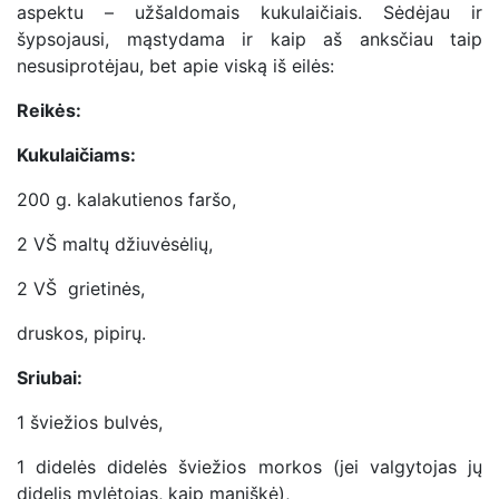
aspektu – užšaldomais kukulaičiais. Sėdėjau ir
šypsojausi, mąstydama ir kaip aš anksčiau taip
nesusiprotėjau, bet apie viską iš eilės:
Reikės:
Kukulaičiams:
200 g. kalakutienos faršo,
2 VŠ maltų džiuvėsėlių,
2 VŠ grietinės,
druskos, pipirų.
Sriubai:
1 šviežios bulvės,
1 didelės didelės šviežios morkos (jei valgytojas jų
didelis mylėtojas, kaip maniškė),