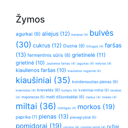
Žymos
bulvės
aliejus
(12)
agurkai
(9)
bananai
(4)
(30)
faršas
cukrus
(12)
Duona
(8)
Džiugas
(4)
(13)
grietinelė
(11)
fermentinis sūris
(8)
grietinė
(10)
Jautienos faršas
(4)
jogurtas
(4)
kefyras
(4)
kiaulienos faršas
(10)
kiaulienos nugarinė
(4)
kiaušiniai
(35)
kondensuotas pienas
(6)
krevetės
(6)
kvietiniai miltai
(5)
krakmolas
(4)
kumpis
(4)
lavašas
malti džiuvėsėliai
(6)
majonezas
(5)
(4)
medus
(4)
mielės
(4)
miltai
(36)
morkos
(19)
moliūgas
(4)
pienas
(13)
paprika
(7)
pievagrybiai
(5)
pomidorai
(19)
ryžiai
razinos
(4)
ruginiai miltai
(4)