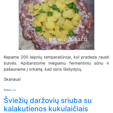
Kepame 200 laipnių temperatūroje, kol pradeda rausti
bulvės. Apibarstome mėgiamu fermentiniu sūriu ir
pašauname į orkaitę, kad sūris išsilydytų.
Skanaus!
Šaltinis:
čia
.
Šviežių daržovių sriuba su
kalakutienos kukulaičiais