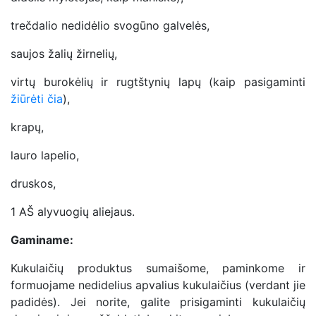
trečdalio nedidėlio svogūno galvelės,
saujos žalių žirnelių,
virtų burokėlių ir rugtštynių lapų (kaip pasigaminti
žiūrėti čia
),
krapų,
lauro lapelio,
druskos,
1 AŠ alyvuogių aliejaus.
Gaminame:
Kukulaičių produktus sumaišome, paminkome ir
formuojame nedidelius apvalius kukulaičius (verdant jie
padidės). Jei norite, galite prisigaminti kukulaičių