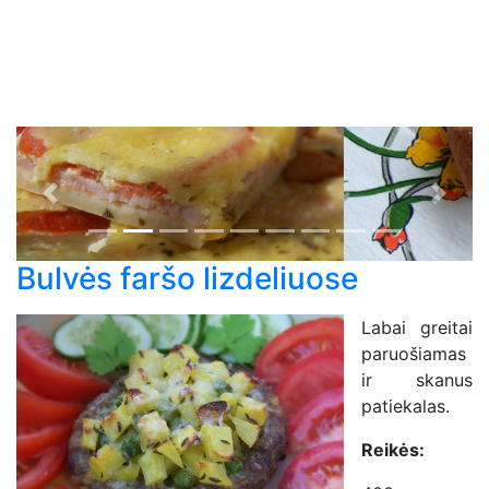
Previous
Next
Bulvės faršo lizdeliuose
Labai greitai
paruošiamas
ir skanus
patiekalas.
Reikės: