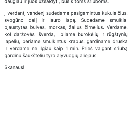
daugiau ir juos užšaldyti, bus kitoms sriuboms.
Į verdantį vandenį sudedame pasigamintus kukulaičius,
svogūno dalį ir lauro lapą. Sudedame smulkiai
pjaustytas bulves, morkas, žalius žirnelius. Verdame,
kol daržovės išverda, pilame burokėlių ir rūgštynių
lapelių, beriame smulkintus krapus, gardiname druska
ir verdame ne ilgiau kaip 1 min. Prieš valgant sriubą
gardinu šaukšteliu tyro alyvuogių aliejaus.
Skanaus!