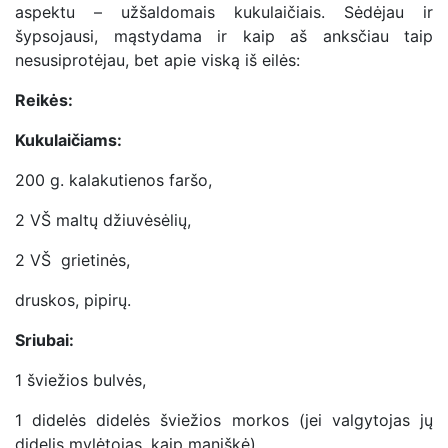
aspektu – užšaldomais kukulaičiais. Sėdėjau ir
šypsojausi, mąstydama ir kaip aš anksčiau taip
nesusiprotėjau, bet apie viską iš eilės:
Reikės:
Kukulaičiams:
200 g. kalakutienos faršo,
2 VŠ maltų džiuvėsėlių,
2 VŠ grietinės,
druskos, pipirų.
Sriubai:
1 šviežios bulvės,
1 didelės didelės šviežios morkos (jei valgytojas jų
didelis mylėtojas, kaip maniškė),