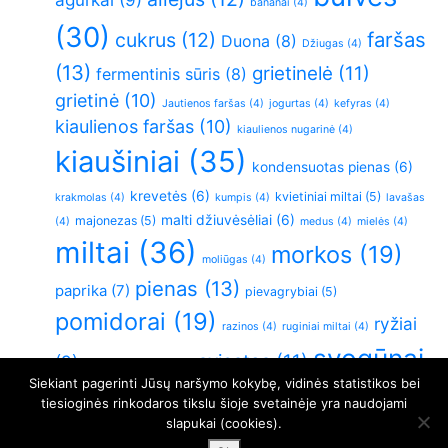
bananai
(4)
(30)
faršas
cukrus
(12)
Duona
(8)
Džiugas
(4)
(13)
grietinelė
(11)
fermentinis sūris
(8)
grietinė
(10)
Jautienos faršas
(4)
jogurtas
(4)
kefyras
(4)
kiaulienos faršas
(10)
kiaulienos nugarinė
(4)
kiaušiniai
(35)
kondensuotas pienas
(6)
krevetės
(6)
kvietiniai miltai
(5)
krakmolas
(4)
kumpis
(4)
lavašas
malti džiuvėsėliai
(6)
majonezas
(5)
(4)
medus
(4)
mielės
(4)
miltai
(36)
morkos
(19)
moliūgas
(4)
pienas
(13)
paprika
(7)
pievagrybiai
(5)
pomidorai
(19)
ryžiai
razinos
(4)
ruginiai miltai
(4)
svogūnai
sviestas
(11)
(9)
sluoksniuota tešla
(4)
Siekiant pagerinti Jūsų naršymo kokybę, vidinės statistikos bei
(26)
Varškė
(21)
vištiena
(6)
virtos bulvės
(5)
tiesioginės rinkodaros tikslu šioje svetainėje yra naudojami
slapukai (cookies).
vištienos krūtinėlė
(11)
česnakai
(5)