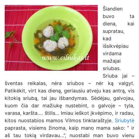
Šiandien
buvo ta
diena, kai
supratau,
kad
išsikvėpiau
virdama
mažajai
sriubas.
Sriuba jai –
šventas reikalas, nėra sriubos – nėr ką valgyt.
Patikėkit, virt kas dieną, geriausiu atveju kas antrą, vis
kitokią sriubą, tai jau išbandymas. Sėdėjau, galvojau,
kuom čia dar mažiukę nustebint, o galvoje – tyla,
varasa, karšta…. štilis… Imiau ieškot įkvėpimo, ir radau,
kitos nuostabios mamos Vilmos tinklaraštyje.
Sriubytė
paprasta, visiems žinoma, kaip mano mama sako: ” ir
aš tau tokią virdavau…”, nuostabi man buvo vienu