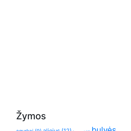
Žymos
bulvės
aliejus
(12)
agurkai
(9)