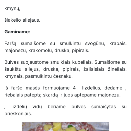
kmynų,
šlakelio aliejaus.
Gaminame:
Faršą sumaišome su smulkintu svogūnu, krapais,
majonezu, krakomolu, druska, pipirais.
Bulves supjaustome smulkiais kubeliais. Sumaišome su
šaukštu aliejus, druska, pipirais, žaliaisiais žineliais,
kmynais, pasmulkintu česnaku.
Iš faršo masės formuojame 4 lizdelius, dedame į
riebalais pateptą skardą ir juos aptepame majonezu.
Į lizdelių vidų beriame bulves sumaišytas su
prieskoniais.