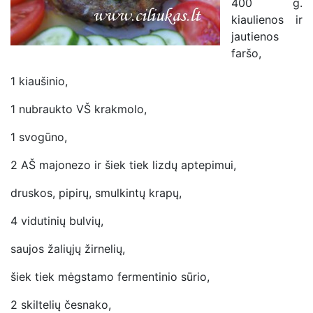
400 g.
kiaulienos ir
jautienos
faršo,
1 kiaušinio,
1 nubraukto VŠ krakmolo,
1 svogūno,
2 AŠ majonezo ir šiek tiek lizdų aptepimui,
druskos, pipirų, smulkintų krapų,
4 vidutinių bulvių,
saujos žaliųjų žirnelių,
šiek tiek mėgstamo fermentinio sūrio,
2 skiltelių česnako,