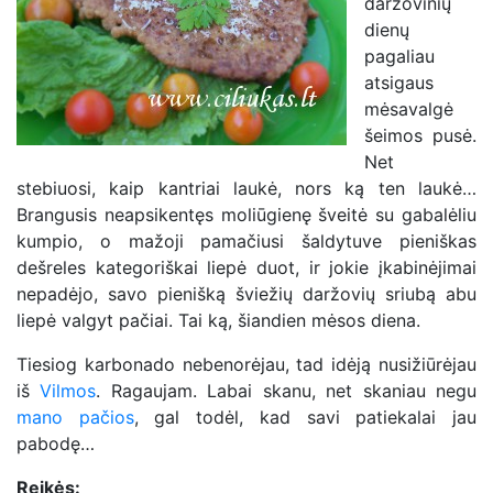
daržovinių
dienų
pagaliau
atsigaus
mėsavalgė
šeimos pusė.
Net
stebiuosi, kaip kantriai laukė, nors ką ten laukė…
Brangusis neapsikentęs moliūgienę šveitė su gabalėliu
kumpio, o mažoji pamačiusi šaldytuve pieniškas
dešreles kategoriškai liepė duot, ir jokie įkabinėjimai
nepadėjo, savo pienišką šviežių daržovių sriubą abu
liepė valgyt pačiai. Tai ką, šiandien mėsos diena.
Tiesiog karbonado nebenorėjau, tad idėją nusižiūrėjau
iš
Vilmos
. Ragaujam. Labai skanu, net skaniau negu
mano pačios
, gal todėl, kad savi patiekalai jau
pabodę…
Reikės: