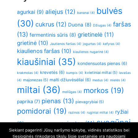
bulvės
aliejus
(12)
agurkai
(9)
bananai
(4)
(30)
faršas
cukrus
(12)
Duona
(8)
Džiugas
(4)
(13)
grietinelė
(11)
fermentinis sūris
(8)
grietinė
(10)
Jautienos faršas
(4)
jogurtas
(4)
kefyras
(4)
kiaulienos faršas
(10)
kiaulienos nugarinė
(4)
kiaušiniai
(35)
kondensuotas pienas
(6)
krevetės
(6)
kvietiniai miltai
(5)
krakmolas
(4)
kumpis
(4)
lavašas
malti džiuvėsėliai
(6)
majonezas
(5)
(4)
medus
(4)
mielės
(4)
miltai
(36)
morkos
(19)
moliūgas
(4)
pienas
(13)
paprika
(7)
pievagrybiai
(5)
pomidorai
(19)
ryžiai
razinos
(4)
ruginiai miltai
(4)
svogūnai
sviestas
(11)
(9)
sluoksniuota tešla
(4)
Siekiant pagerinti Jūsų naršymo kokybę, vidinės statistikos bei
(26)
Varškė
(21)
vištiena
(6)
virtos bulvės
(5)
tiesioginės rinkodaros tikslu šioje svetainėje yra naudojami