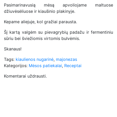
Pasimarinavusią mėsą apvoliojame maltuose
džiuvėsėliuose ir kiaušinio plakinyje.
Kepame aliejuje, kol gražiai parausta.
Šį kartą valgėm su pievagrybių padažu ir fermentiniu
sūriu bei šviežiomis virtomis bulvėmis.
Skanaus!
Tags:
kiaulienos nugarinė
,
majonezas
Kategorijos:
Mėsos patiekalai
,
Receptai
Komentarai uždrausti.