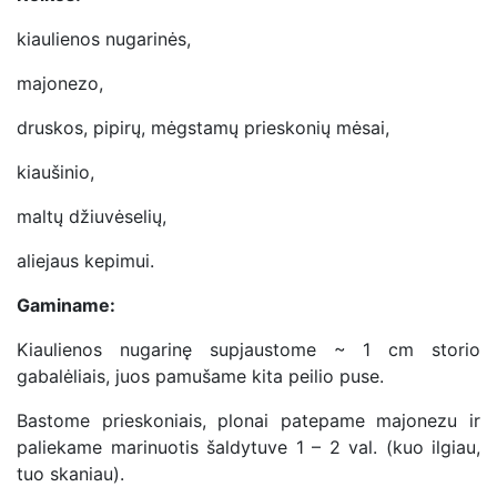
kiaulienos nugarinės,
majonezo,
druskos, pipirų, mėgstamų prieskonių mėsai,
kiaušinio,
maltų džiuvėselių,
aliejaus kepimui.
Gaminame:
Kiaulienos nugarinę supjaustome ~ 1 cm storio
gabalėliais, juos pamušame kita peilio puse.
Bastome prieskoniais, plonai patepame majonezu ir
paliekame marinuotis šaldytuve 1 – 2 val. (kuo ilgiau,
tuo skaniau).