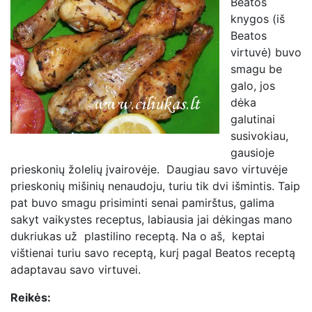
Beatos
knygos (iš
Beatos
virtuvė) buvo
smagu be
galo, jos
dėka
galutinai
susivokiau,
gausioje
prieskonių žolelių įvairovėje. Daugiau savo virtuvėje
prieskonių mišinių nenaudoju, turiu tik dvi išmintis. Taip
pat buvo smagu prisiminti senai pamirštus, galima
sakyt vaikystes receptus, labiausia jai dėkingas mano
dukriukas už plastilino receptą. Na o aš, keptai
vištienai turiu savo receptą, kurį pagal Beatos
receptą
adaptavau savo virtuvei.
Reikės: