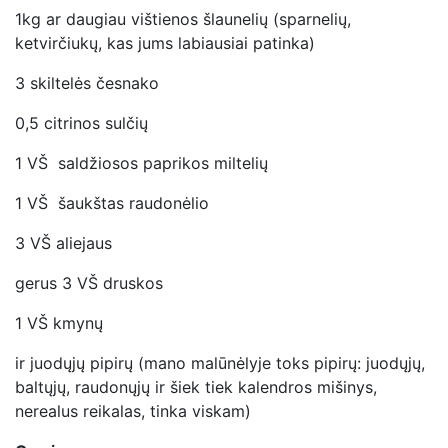
1kg ar daugiau vištienos šlaunelių (sparnelių,
ketvirčiukų, kas jums labiausiai patinka)
3 skiltelės česnako
0,5 citrinos sulčių
1 VŠ saldžiosos paprikos miltelių
1 VŠ šaukštas raudonėlio
3 VŠ aliejaus
gerus 3 VŠ druskos
1 VŠ kmynų
ir juodųjų pipirų (mano malūnėlyje toks pipirų: juodųjų,
baltųjų, raudonųjų ir šiek tiek kalendros mišinys,
nerealus reikalas, tinka viskam)