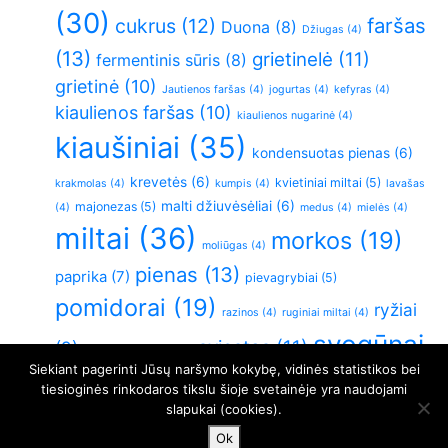
(30)
faršas
cukrus
(12)
Duona
(8)
Džiugas
(4)
(13)
grietinelė
(11)
fermentinis sūris
(8)
grietinė
(10)
Jautienos faršas
(4)
jogurtas
(4)
kefyras
(4)
kiaulienos faršas
(10)
kiaulienos nugarinė
(4)
kiaušiniai
(35)
kondensuotas pienas
(6)
krevetės
(6)
kvietiniai miltai
(5)
krakmolas
(4)
kumpis
(4)
lavašas
malti džiuvėsėliai
(6)
majonezas
(5)
(4)
medus
(4)
mielės
(4)
miltai
(36)
morkos
(19)
moliūgas
(4)
pienas
(13)
paprika
(7)
pievagrybiai
(5)
pomidorai
(19)
ryžiai
razinos
(4)
ruginiai miltai
(4)
svogūnai
sviestas
(11)
(9)
sluoksniuota tešla
(4)
Siekiant pagerinti Jūsų naršymo kokybę, vidinės statistikos bei
(26)
Varškė
(21)
vištiena
(6)
virtos bulvės
(5)
tiesioginės rinkodaros tikslu šioje svetainėje yra naudojami
slapukai (cookies).
vištienos krūtinėlė
(11)
česnakai
(5)
Ok