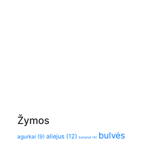
Žymos
bulvės
aliejus
(12)
agurkai
(9)
bananai
(4)