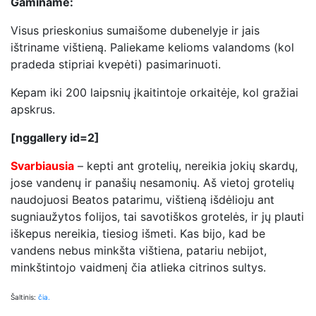
Gaminame:
Visus prieskonius sumaišome dubenelyje ir jais
ištriname vištieną. Paliekame kelioms valandoms (kol
pradeda stipriai kvepėti) pasimarinuoti.
Kepam iki 200 laipsnių įkaitintoje orkaitėje, kol gražiai
apskrus.
[nggallery id=2]
Svarbiausia
– kepti ant grotelių, nereikia jokių skardų,
jose vandenų ir panašių nesamonių. Aš vietoj grotelių
naudojuosi Beatos patarimu, vištieną išdėlioju ant
sugniaužytos folijos, tai savotiškos grotelės, ir jų plauti
iškepus nereikia, tiesiog išmeti. Kas bijo, kad be
vandens nebus minkšta vištiena, patariu nebijot,
minkštintojo vaidmenį čia atlieka citrinos sultys.
Šaltinis:
čia.