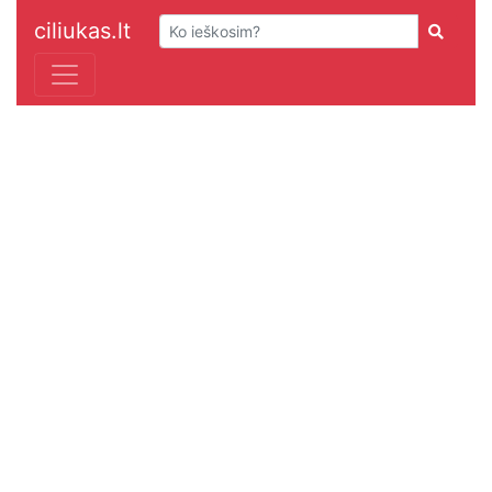
ciliukas.lt