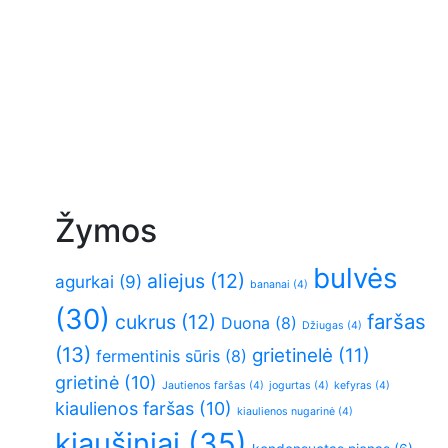
Žymos
bulvės
aliejus
(12)
agurkai
(9)
bananai
(4)
(30)
faršas
cukrus
(12)
Duona
(8)
Džiugas
(4)
(13)
grietinelė
(11)
fermentinis sūris
(8)
grietinė
(10)
Jautienos faršas
(4)
jogurtas
(4)
kefyras
(4)
kiaulienos faršas
(10)
kiaulienos nugarinė
(4)
kiaušiniai
(35)