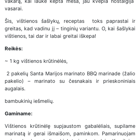
vakarą, kai lauke kepta mėsa, jau kvepia nostalgija
vasarai.
Šis, vištienos šašlykų, receptas toks paprastai ir
greitas, kad vadinu jį – tinginių variantu. O, kai šašlykai
vištienos, tai dar ir labai greitai iškepa!
Reikės:
~ 1 kg vištienos krūtinėlės,
2 pakelių Santa Marijos marinato BBQ marinade (žalio
pakelio) – marinato su česnakais ir prieskoniniais
augalais.
bambukinių iešmelių.
Gaminame:
Vištienos krūtinėlę supjaustom gabalėliais, supilame
marinatą ir gerai išmaišom, paminkom. Pamarinuojam