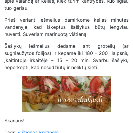
apie valandą ar kelias, kiek turim kantrybės. Kuo ilgiau
tuo geriau.
Prieš veriant iešmelius pamirkome kelias minutes
vandenyje, kad iškeptus šašlykus būtų lengviau
nuverti. Suveriam marinuotą vištieną.
Šašlykų iešmelius dedame ant grotelių (ar
sugniaužytos folijos) ir kepame iki 180 – 200 laipsnių
įkaitintoje irkaitėje ~ 15 – 20 min. Svarbu šašlykų
neperkepti, kad nesudžiūtų ir neliktų kieti.
Skanaus!
Tags:
vištienos krūtinėlė