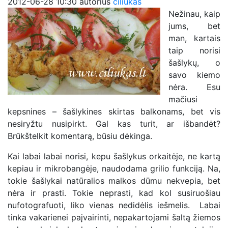
2012-06-28 10:30
autorius
ciliukas
Nežinau, kaip
jums, bet
man, kartais
taip norisi
šašlykų, o
savo kiemo
nėra. Esu
mačiusi
kepsnines – šašlykines skirtas balkonams, bet vis
nesiryžtu nusipirkt. Gal kas turit, ar išbandėt?
Brūkštelkit komentarą, būsiu dėkinga.
Kai labai labai norisi, kepu šašlykus orkaitėje, ne kartą
kepiau ir mikrobangėje, naudodama grilio funkciją. Na,
tokie šašlykai natūralios malkos dūmu nekvepia, bet
nėra ir prasti. Tokie neprasti, kad kol susiruošiau
nufotografuoti, liko vienas nedidėlis iešmelis. Labai
tinka vakarienei paįvairinti, nepakartojami šaltą žiemos