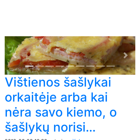
Previous
Next
Vištienos šašlykai
orkaitėje arba kai
nėra savo kiemo, o
šašlykų norisi…