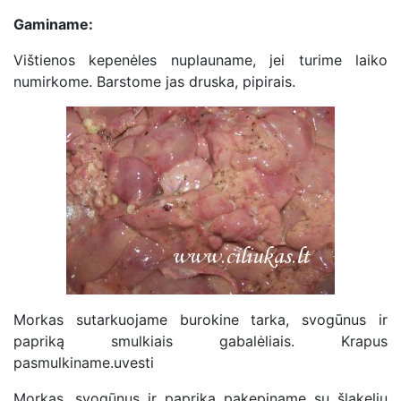
Gaminame:
Vištienos kepenėles nuplauname, jei turime laiko
numirkome. Barstome jas druska, pipirais.
Morkas sutarkuojame burokine tarka, svogūnus ir
papriką smulkiais gabalėliais. Krapus
pasmulkiname.uvesti
Morkas, svogūnus ir papriką pakepiname su šlakeliu