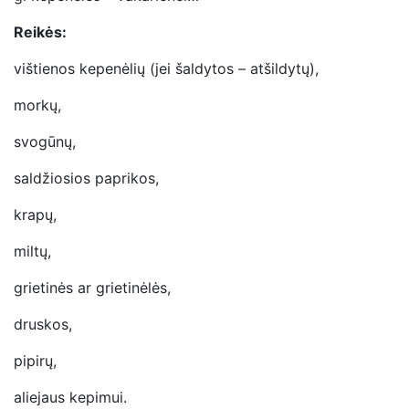
Reikės:
vištienos kepenėlių (jei šaldytos – atšildytų),
morkų,
svogūnų,
saldžiosios paprikos,
krapų,
miltų,
grietinės ar grietinėlės,
druskos,
pipirų,
aliejaus kepimui.