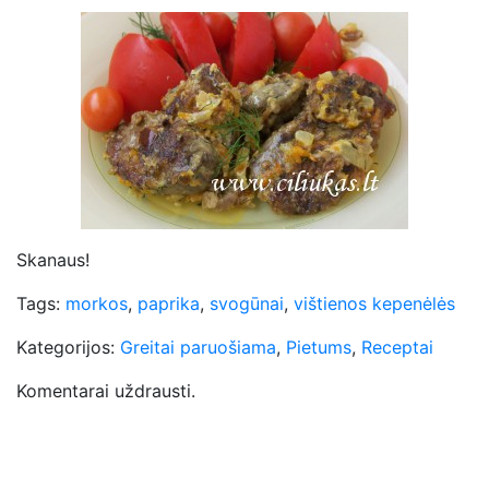
Skanaus!
Tags:
morkos
,
paprika
,
svogūnai
,
vištienos kepenėlės
Kategorijos:
Greitai paruošiama
,
Pietums
,
Receptai
Komentarai uždrausti.