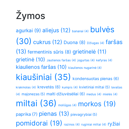
Žymos
bulvės
aliejus
(12)
agurkai
(9)
bananai
(4)
(30)
faršas
cukrus
(12)
Duona
(8)
Džiugas
(4)
(13)
grietinelė
(11)
fermentinis sūris
(8)
grietinė
(10)
Jautienos faršas
(4)
jogurtas
(4)
kefyras
(4)
kiaulienos faršas
(10)
kiaulienos nugarinė
(4)
kiaušiniai
(35)
kondensuotas pienas
(6)
krevetės
(6)
kvietiniai miltai
(5)
krakmolas
(4)
kumpis
(4)
lavašas
malti džiuvėsėliai
(6)
majonezas
(5)
(4)
medus
(4)
mielės
(4)
miltai
(36)
morkos
(19)
moliūgas
(4)
pienas
(13)
paprika
(7)
pievagrybiai
(5)
pomidorai
(19)
ryžiai
razinos
(4)
ruginiai miltai
(4)