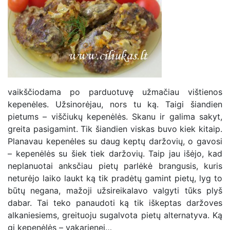
vaikščiodama po parduotuvę užmačiau vištienos
kepenėles. Užsinorėjau, nors tu ką. Taigi šiandien
pietums – viščiukų kepenėlės. Skanu ir galima sakyt,
greita pasigamint. Tik šiandien viskas buvo kiek kitaip.
Planavau kepenėles su daug keptų daržovių, o gavosi
– kepenėlės su šiek tiek daržovių. Taip jau išėjo, kad
neplanuotai anksčiau pietų parlėkė brangusis, kuris
neturėjo laiko laukt ką tik pradėtų gamint pietų, lyg to
būtų negana, mažoji užsireikalavo valgyti tūks plyš
dabar. Tai teko panaudoti ką tik iškeptas daržoves
alkaniesiems, greituoju sugalvota pietų alternatyva. Ką
gi kepenėlės – vakarienei…