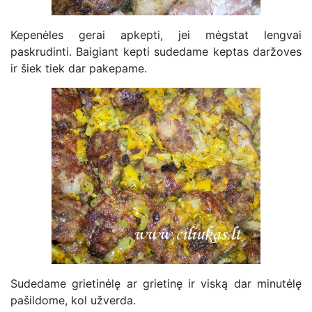
Kepenėles gerai apkepti, jei mėgstat lengvai
paskrudinti. Baigiant kepti sudedame keptas daržoves
ir šiek tiek dar pakepame.
Sudedame grietinėlę ar grietinę ir viską dar minutėlę
pašildome, kol užverda.