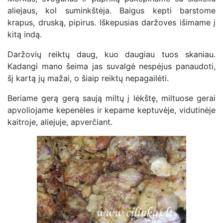
aliejaus, kol suminkštėja. Baigus kepti barstome
krapus, druską, pipirus. Iškepusias daržoves išimame į
kitą indą.
Daržovių reiktų daug, kuo daugiau tuos skaniau.
Kadangi mano šeima jas suvalgė nespėjus panaudoti,
šį kartą jų mažai, o šiaip reiktų nepagailėti.
Beriame gerą gerą saują miltų į lėkštę, miltuose gerai
apvoliojame kepenėles ir kepame keptuvėje, vidutinėje
kaitroje, aliejuje, apverčiant.