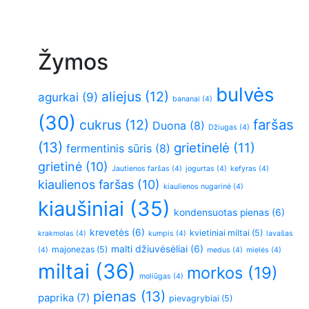
Žymos
bulvės
aliejus
(12)
agurkai
(9)
bananai
(4)
(30)
faršas
cukrus
(12)
Duona
(8)
Džiugas
(4)
(13)
grietinelė
(11)
fermentinis sūris
(8)
grietinė
(10)
Jautienos faršas
(4)
jogurtas
(4)
kefyras
(4)
kiaulienos faršas
(10)
kiaulienos nugarinė
(4)
kiaušiniai
(35)
kondensuotas pienas
(6)
krevetės
(6)
kvietiniai miltai
(5)
krakmolas
(4)
kumpis
(4)
lavašas
malti džiuvėsėliai
(6)
majonezas
(5)
(4)
medus
(4)
mielės
(4)
miltai
(36)
morkos
(19)
moliūgas
(4)
pienas
(13)
paprika
(7)
pievagrybiai
(5)