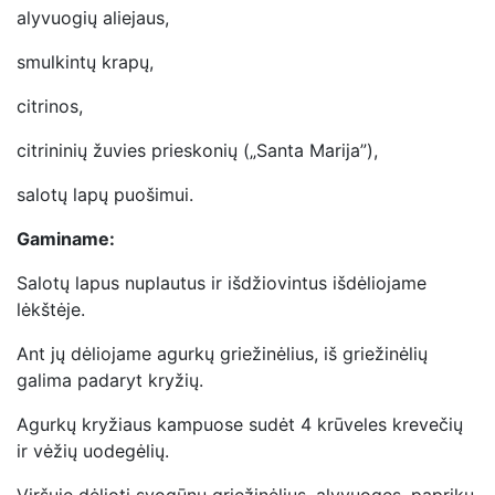
alyvuogių aliejaus,
smulkintų krapų,
citrinos,
citrininių žuvies prieskonių („Santa Marija”),
salotų lapų puošimui.
Gaminame:
Salotų lapus nuplautus ir išdžiovintus išdėliojame
lėkštėje.
Ant jų dėliojame agurkų griežinėlius, iš griežinėlių
galima padaryt kryžių.
Agurkų kryžiaus kampuose sudėt 4 krūveles krevečių
ir vėžių uodegėlių.
Viršuje dėlioti svogūnų griežinėlius, alyvuoges, paprikų