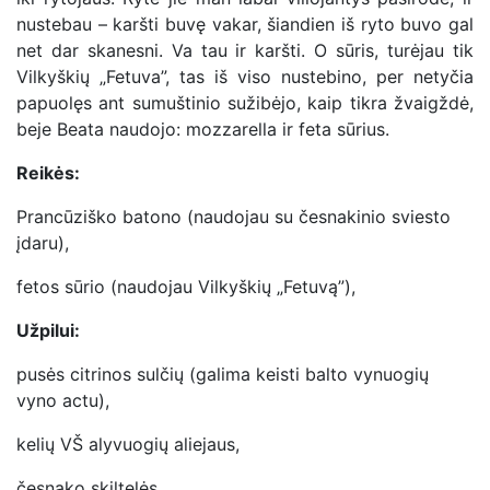
nustebau – karšti buvę vakar, šiandien iš ryto buvo gal
net dar skanesni. Va tau ir karšti. O sūris, turėjau tik
Vilkyškių „Fetuva”, tas iš viso nustebino, per netyčia
papuolęs ant sumuštinio sužibėjo, kaip tikra žvaigždė,
beje Beata naudojo: mozzarella ir feta sūrius.
Reikės:
Prancūziško batono (naudojau su česnakinio sviesto
įdaru),
fetos sūrio (naudojau Vilkyškių „Fetuvą”),
Užpilui:
pusės citrinos sulčių (galima keisti balto vynuogių
vyno actu),
kelių VŠ alyvuogių aliejaus,
česnako skiltelės,