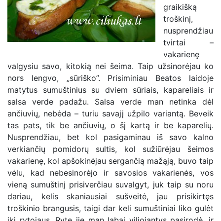
graikišką
troškinį,
nusprendžiau
tvirtai –
vakarienę
valgysiu savo, kitokią nei šeima. Taip užsinorėjau ko
nors lengvo, „sūriško”. Prisiminiau Beatos laidoje
matytus sumuštinius su dviem sūriais, kapareliais ir
salsa verde padažu. Salsa verde man netinka dėl
ančiuvių, nebėda – turiu savajį užpilo variantą. Beveik
tas pats, tik be ančiuvių, o šį kartą ir be kaparelių.
Nusprendžiau, bet kol pasigaminau iš savo kalno
verkiančių pomidorų sultis, kol sužiūrėjau šeimos
vakarienę, kol apšokinėjau sergančią mažąją, buvo taip
vėlu, kad nebesinorėjo ir savosios vakarienės, vos
vieną sumuštinį prisiverčiau suvalgyt, juk taip su noru
dariau, kelis skaniausiai sušveitė, jau prisikirtęs
troškinio brangusis, taigi dar keli sumuštiniai liko gulėt
iki rytojaus. Ryte jie man labai viliojantys pasirodė, ir