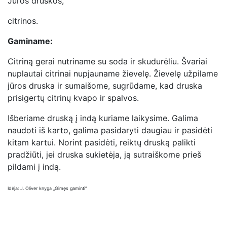
Jūros druskos,
citrinos.
Gaminame:
Citriną gerai nutriname su soda ir skudurėliu. Švariai
nuplautai citrinai nupjauname žievelę. Žievelę užpilame
jūros druska ir sumaišome, sugrūdame, kad druska
prisigertų citrinų kvapo ir spalvos.
Išberiame druską į indą kuriame laikysime. Galima
naudoti iš karto, galima pasidaryti daugiau ir pasidėti
kitam kartui. Norint pasidėti, reiktų druską palikti
pradžiūti, jei druska sukietėja, ją sutraiškome prieš
pildami į indą.
Idėja: J. Oliver knyga „Gimęs gaminti”