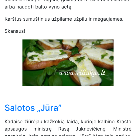
arba naudoti balto vyno actą.
Karštus sumuštinius užpilame užpilu ir mėgaujames.
Skanaus!
Salotos „Jūra”
Kadaise žiūrėjau kažkokią laidą, kurioje kalbino Krašto
apsaugos ministrę Rasą Juknevičienę. Ministrė
pasakojo, kaip gamina salotas „Jūra”. Man taip patiko,