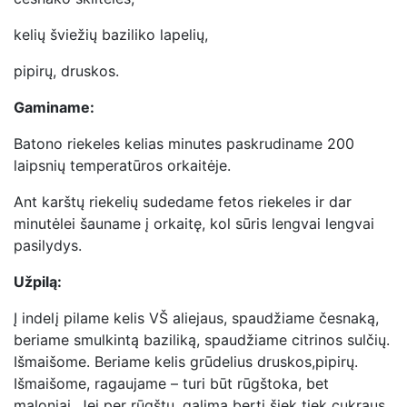
kelių šviežių baziliko lapelių,
pipirų, druskos.
Gaminame:
Batono riekeles kelias minutes paskrudiname 200
laipsnių temperatūros orkaitėje.
Ant karštų riekelių sudedame fetos riekeles ir dar
minutėlei šauname į orkaitę, kol sūris lengvai lengvai
pasilydys.
Užpilą:
Į indelį pilame kelis VŠ aliejaus, spaudžiame česnaką,
beriame smulkintą baziliką, spaudžiame citrinos sulčių.
Išmaišome. Beriame kelis grūdelius druskos,pipirų.
Išmaišome, ragaujame – turi būt rūgštoka, bet
maloniai. Jei per rūgštu, galima berti šiek tiek cukraus