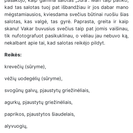
kad tas salotas tuoj pat išbandžiau ir jos dabar mano
mėgstamiausios, kviesdama svečius būtinai ruošiu šias
salotas, kas valgė, tas gyrė. Paprasta, greita ir kaip
skanu! Vakar buvusius svečius taip pat jomis vaišinau,
tik nufotografuot pasikuklinau, o vėliau jau nebuvo ką,
nekalbant apie tai, kad salotas reikėjo pildyt.
Reikės:
krevečių (sūryme),
vėžių uodegėlių (sūryme),
svogūnų galvų, pjaustytų griežinėliais,
agurkų, pjaustytų griežinėliais,
paprikos, pjaustytos šiaudelais,
alyvuogių,