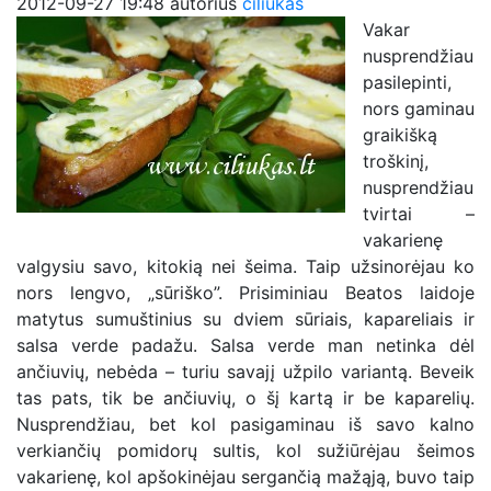
2012-09-27 19:48
autorius
ciliukas
Vakar
nusprendžiau
pasilepinti,
nors gaminau
graikišką
troškinį,
nusprendžiau
tvirtai –
vakarienę
valgysiu savo, kitokią nei šeima. Taip užsinorėjau ko
nors lengvo, „sūriško”. Prisiminiau Beatos laidoje
matytus sumuštinius su dviem sūriais, kapareliais ir
salsa verde padažu. Salsa verde man netinka dėl
ančiuvių, nebėda – turiu savajį užpilo variantą. Beveik
tas pats, tik be ančiuvių, o šį kartą ir be kaparelių.
Nusprendžiau, bet kol pasigaminau iš savo kalno
verkiančių pomidorų sultis, kol sužiūrėjau šeimos
vakarienę, kol apšokinėjau sergančią mažąją, buvo taip