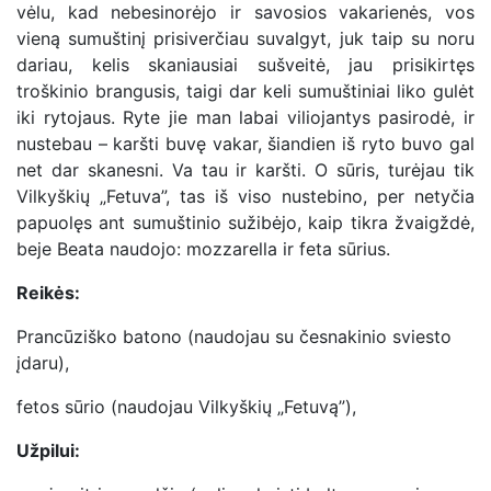
vėlu, kad nebesinorėjo ir savosios vakarienės, vos
vieną sumuštinį prisiverčiau suvalgyt, juk taip su noru
dariau, kelis skaniausiai sušveitė, jau prisikirtęs
troškinio brangusis, taigi dar keli sumuštiniai liko gulėt
iki rytojaus. Ryte jie man labai viliojantys pasirodė, ir
nustebau – karšti buvę vakar, šiandien iš ryto buvo gal
net dar skanesni. Va tau ir karšti. O sūris, turėjau tik
Vilkyškių „Fetuva”, tas iš viso nustebino, per netyčia
papuolęs ant sumuštinio sužibėjo, kaip tikra žvaigždė,
beje Beata naudojo: mozzarella ir feta sūrius.
Reikės:
Prancūziško batono (naudojau su česnakinio sviesto
įdaru),
fetos sūrio (naudojau Vilkyškių „Fetuvą”),
Užpilui: