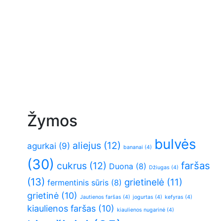
Žymos
bulvės
aliejus
(12)
agurkai
(9)
bananai
(4)
(30)
faršas
cukrus
(12)
Duona
(8)
Džiugas
(4)
(13)
grietinelė
(11)
fermentinis sūris
(8)
grietinė
(10)
Jautienos faršas
(4)
jogurtas
(4)
kefyras
(4)
kiaulienos faršas
(10)
kiaulienos nugarinė
(4)