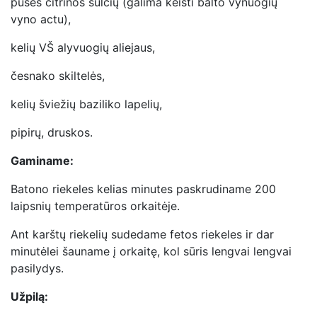
pusės citrinos sulčių (galima keisti balto vynuogių
vyno actu),
kelių VŠ alyvuogių aliejaus,
česnako skiltelės,
kelių šviežių baziliko lapelių,
pipirų, druskos.
Gaminame:
Batono riekeles kelias minutes paskrudiname 200
laipsnių temperatūros orkaitėje.
Ant karštų riekelių sudedame fetos riekeles ir dar
minutėlei šauname į orkaitę, kol sūris lengvai lengvai
pasilydys.
Užpilą: