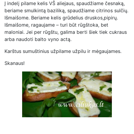
Į indelį pilame kelis VŠ aliejaus, spaudžiame česnaką,
beriame smulkintą baziliką, spaudžiame citrinos sulčių.
Išmaišome. Beriame kelis grūdelius druskos,pipirų.
Išmaišome, ragaujame – turi būt rūgštoka, bet
maloniai. Jei per rūgštu, galima berti šiek tiek cukraus
arba naudoti balto vyno actą.
Karštus sumuštinius užpilame užpilu ir mėgaujames.
Skanaus!