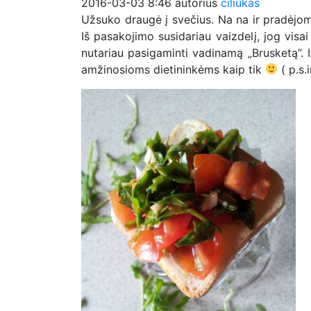
2016-03-03 8:46
autorius
ciliukas
Užsuko draugė į svečius. Na na ir pradėjom 
Iš pasakojimo susidariau vaizdelį, jog visa
nutariau pasigaminti vadinamą „Brusketą”. 
amžinosioms dietininkėms kaip tik
( p.s.