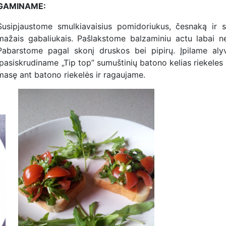
GAMINAME:
Susipjaustome smulkiavaisius pomidoriukus, česnaką ir s
mažais gabaliukais. Pašlakstome balzaminiu actu labai n
Pabarstome pagal skonį druskos bei pipirų. Įpilame aly
 pasiskrudiname „Tip top” sumuštinių batono kelias riekeles
 masę ant batono riekelės ir ragaujame.