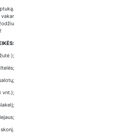
eptuką.
vakar
žodžiu
!
EIKĖS:
utė );
ltelės;
salotų;
 vnt.);
lakelį;
iejaus;
 skonį.