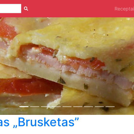
Recepta
as „Brusketas”