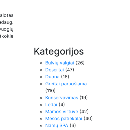
alotas
edaug.
vuogių
 (kokie
Kategorijos
Bulvių valgiai
(26)
Desertai
(47)
Duona
(16)
Greitai paruošiama
(110)
Konservavimas
(19)
Ledai
(4)
Mamos virtuvė
(42)
Mėsos patiekalai
(40)
Namų SPA
(6)