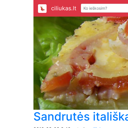
ciliukas.lt
Previous
Sandrutės itališk