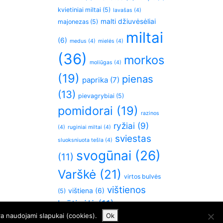
kvietiniai miltai
(5)
lavašas
(4)
malti džiuvėsėliai
majonezas
(5)
miltai
(6)
medus
(4)
mielės
(4)
(36)
morkos
moliūgas
(4)
(19)
pienas
paprika
(7)
(13)
pievagrybiai
(5)
pomidorai
(19)
razinos
ryžiai
(9)
(4)
ruginiai miltai
(4)
sviestas
sluoksniuota tešla
(4)
svogūnai
(26)
(11)
Varškė
(21)
virtos bulvės
vištienos
vištiena
(6)
(5)
krūtinėlė
(11)
česnakai
(5)
ra naudojami slapukai (cookies).
Ok