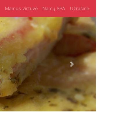
i
Mamos virtuvė
Namų SPA
Užrašinė
Next