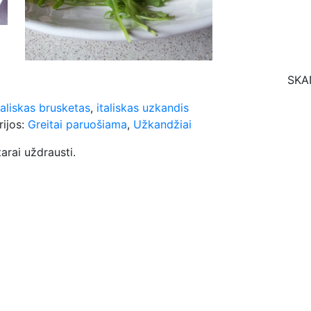
SKA
taliskas brusketas
,
italiskas uzkandis
rijos:
Greitai paruošiama
,
Užkandžiai
rai uždrausti.