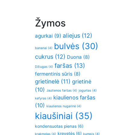
Žymos
aliejus
(12)
agurkai
(9)
bulvės
(30)
bananai
(4)
cukrus
(12)
Duona
(8)
faršas
(13)
Džiugas
(4)
fermentinis sūris
(8)
grietinelė
(11)
grietinė
(10)
Jautienos faršas
(4)
jogurtas
(4)
kiaulienos faršas
kefyras
(4)
(10)
kiaulienos nugarinė
(4)
kiaušiniai
(35)
kondensuotas pienas
(6)
krevetės
(6)
krakmolas
(4)
kumpis
(4)