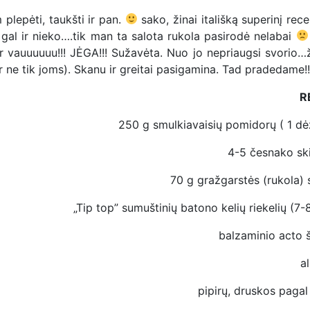
plepėti, taukšti ir pan.
sako, žinai itališką superinį rec
i gal ir nieko….tik man ta salota rukola pasirodė nelabai
Ir vauuuuuu!!! JĖGA!!! Sužavėta. Nuo jo nepriaugsi svorio…
ir ne tik joms). Skanu ir greitai pasigamina. Tad pradedame!!
R
250 g smulkiavaisių pomidorų ( 1 dėž
4-5 česnako ski
70 g gražgarstės (rukola) 
„Tip top” sumuštinių batono kelių riekelių (7-8
balzaminio acto š
al
pipirų, druskos pagal