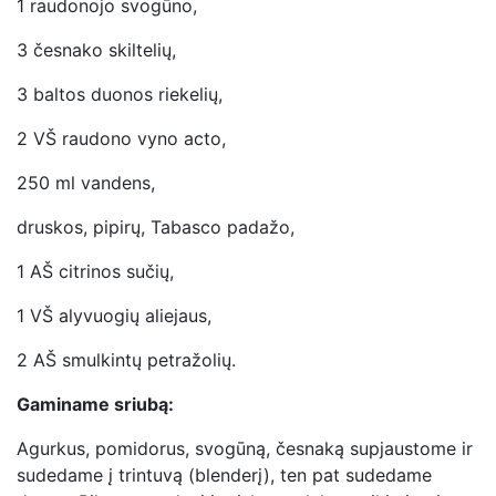
1 raudonojo svogūno,
3 česnako skiltelių,
3 baltos duonos riekelių,
2 VŠ raudono vyno acto,
250 ml vandens,
druskos, pipirų, Tabasco padažo,
1 AŠ citrinos sučių,
1 VŠ alyvuogių aliejaus,
2 AŠ smulkintų petražolių.
Gaminame sriubą:
Agurkus, pomidorus, svogūną, česnaką supjaustome ir
sudedame į trintuvą (blenderį), ten pat sudedame