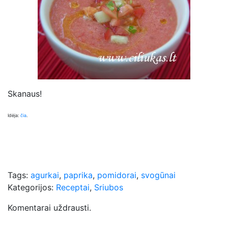
Skanaus!
Idėja:
čia
.
Tags:
agurkai
,
paprika
,
pomidorai
,
svogūnai
Kategorijos:
Receptai
,
Sriubos
Komentarai uždrausti.