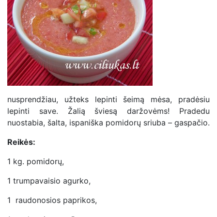
nusprendžiau, užteks lepinti šeimą mėsa, pradėsiu
lepinti save. Žalią šviesą daržovėms! Pradedu
nuostabia, šalta, ispaniška pomidorų sriuba – gaspačio.
Reikės:
1 kg. pomidorų,
1 trumpavaisio agurko,
1 raudonosios paprikos,