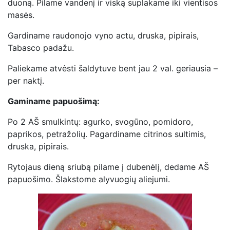
duoną. Pilame vandenį ir viską suplakame iki vientisos
masės.
Gardiname raudonojo vyno actu, druska, pipirais,
Tabasco padažu.
Paliekame atvėsti šaldytuve bent jau 2 val. geriausia –
per naktį.
Gaminame papuošimą:
Po 2 AŠ smulkintų: agurko, svogūno, pomidoro,
paprikos, petražolių. Pagardiname citrinos sultimis,
druska, pipirais.
Rytojaus dieną sriubą pilame į dubenėlį, dedame AŠ
papuošimo. Šlakstome alyvuogių aliejumi.