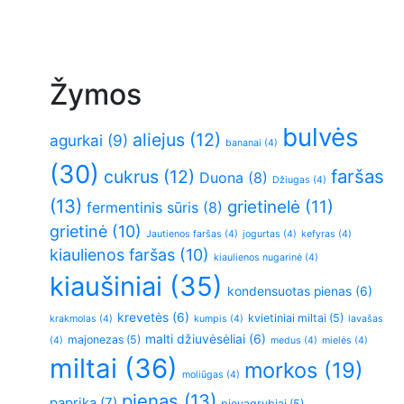
Žymos
bulvės
aliejus
(12)
agurkai
(9)
bananai
(4)
(30)
faršas
cukrus
(12)
Duona
(8)
Džiugas
(4)
(13)
grietinelė
(11)
fermentinis sūris
(8)
grietinė
(10)
Jautienos faršas
(4)
jogurtas
(4)
kefyras
(4)
kiaulienos faršas
(10)
kiaulienos nugarinė
(4)
kiaušiniai
(35)
kondensuotas pienas
(6)
krevetės
(6)
kvietiniai miltai
(5)
krakmolas
(4)
kumpis
(4)
lavašas
malti džiuvėsėliai
(6)
majonezas
(5)
(4)
medus
(4)
mielės
(4)
miltai
(36)
morkos
(19)
moliūgas
(4)
pienas
(13)
paprika
(7)
pievagrybiai
(5)