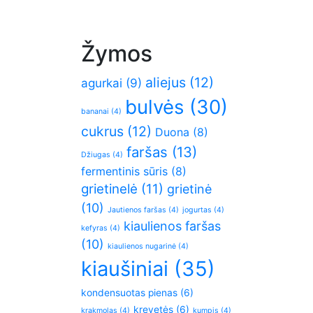
Žymos
aliejus
(12)
agurkai
(9)
bulvės
(30)
bananai
(4)
cukrus
(12)
Duona
(8)
faršas
(13)
Džiugas
(4)
fermentinis sūris
(8)
grietinelė
(11)
grietinė
(10)
Jautienos faršas
(4)
jogurtas
(4)
kiaulienos faršas
kefyras
(4)
(10)
kiaulienos nugarinė
(4)
kiaušiniai
(35)
kondensuotas pienas
(6)
krevetės
(6)
krakmolas
(4)
kumpis
(4)