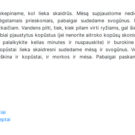
pkepiname, kol lieka skaidrūs. Mėsą supjaustome nedid
ėgstamais prieskoniais, pabaigai sudedame svogūnus. 
aičiam. Vandens pilti, tiek, kiek pilam virti ryžiams, gal ši
ai pjaustytus kopūstus (jei nenorite aitroko kopūsų skonio
, palaikykite kelias minutes ir nuspauskite) ir burokine
kopūstai lieka skaidresni sudedame mėsą ir svogūnus. V
roškina ir kopūstai, ir morkos ir mėsa. Pabaigai paska
iai
eptai