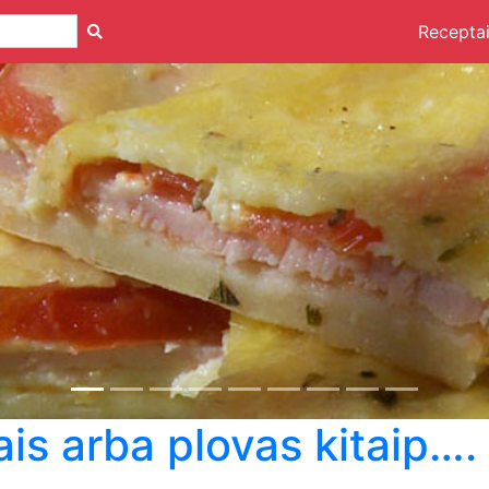
Recepta
is arba plovas kitaip….