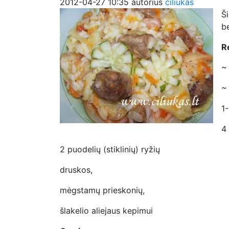
2012-04-27 10:35
autorius
ciliukas
Š
be
R
~
~
1
4
2 puodelių (stiklinių) ryžių
druskos,
mėgstamų prieskonių,
šlakelio aliejaus kepimui