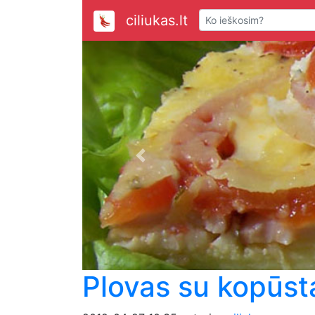
ciliukas.lt
Previous
Plovas su kopūsta