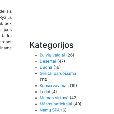
eliais
Ryžius
ek tiek
, juos
 tarka
erdant
Kategorijos
niname
Bulvių valgiai
(26)
Desertai
(47)
Duona
(16)
Greitai paruošiama
(110)
Konservavimas
(19)
Ledai
(4)
Mamos virtuvė
(42)
Mėsos patiekalai
(40)
Namų SPA
(6)