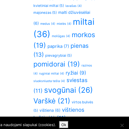
kvietiniai miltai
(5)
lavašas
(4)
malti džiuvėsėliai
majonezas
(5)
miltai
(6)
medus
(4)
mielės
(4)
(36)
morkos
moliūgas
(4)
(19)
pienas
paprika
(7)
(13)
pievagrybiai
(5)
pomidorai
(19)
razinos
ryžiai
(9)
(4)
ruginiai miltai
(4)
sviestas
sluoksniuota tešla
(4)
svogūnai
(26)
(11)
Varškė
(21)
virtos bulvės
vištienos
vištiena
(6)
(5)
krūtinėlė
(11)
česnakai
(5)
ra naudojami slapukai (cookies).
Ok