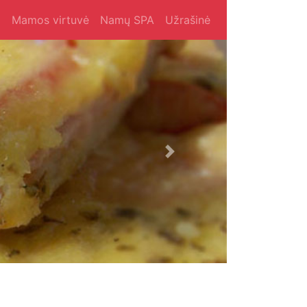
i
Mamos virtuvė
Namų SPA
Užrašinė
Next