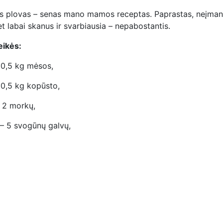
is plovas – senas mano mamos receptas. Paprastas, neįman
t labai skanus ir svarbiausia – nepabostantis.
eikės:
 0,5 kg mėsos,
 0,5 kg kopūsto,
- 2 morkų,
 – 5 svogūnų galvų,