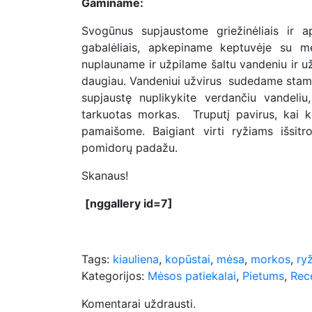
Gaminame:
Svogūnus supjaustome griežinėliais ir a
gabalėliais, apkepiname keptuvėje su m
nuplauname ir užpilame šaltu vandeniu ir užk
daugiau. Vandeniui užvirus sudedame stambi
supjaustę nuplikykite verdančiu vandeliu
tarkuotas morkas. Truputį pavirus, kai 
pamaišome. Baigiant virti ryžiams išsit
pomidorų padažu.
Skanaus!
[nggallery id=7]
Tags:
kiauliena
,
kopūstai
,
mėsa
,
morkos
,
ryž
Kategorijos:
Mėsos patiekalai
,
Pietums
,
Rec
Komentarai uždrausti.