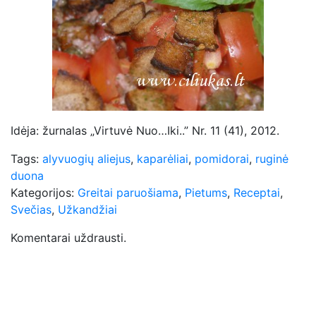
Idėja: žurnalas „Virtuvė Nuo…Iki..” Nr. 11 (41), 2012.
Tags:
alyvuogių aliejus
,
kaparėliai
,
pomidorai
,
ruginė
duona
Kategorijos:
Greitai paruošiama
,
Pietums
,
Receptai
,
Svečias
,
Užkandžiai
Komentarai uždrausti.