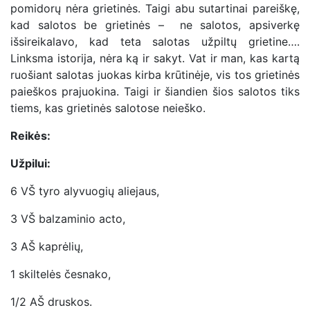
pomidorų nėra grietinės. Taigi abu sutartinai pareiškę,
kad salotos be grietinės – ne salotos, apsiverkę
išsireikalavo, kad teta salotas užpiltų grietine….
Linksma istorija, nėra ką ir sakyt. Vat ir man, kas kartą
ruošiant salotas juokas kirba krūtinėje, vis tos grietinės
paieškos prajuokina. Taigi ir šiandien šios salotos tiks
tiems, kas grietinės salotose neieško.
Reikės:
Užpilui:
6 VŠ tyro alyvuogių aliejaus,
3 VŠ balzaminio acto,
3 AŠ kaprėlių,
1 skiltelės česnako,
1/2 AŠ druskos.