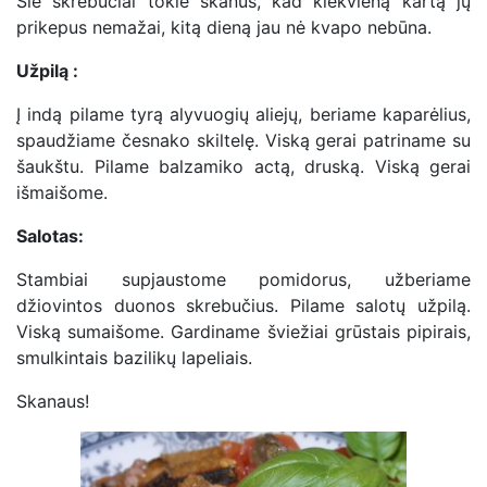
Šie skrebučiai tokie skanūs, kad kiekvieną kartą jų
prikepus nemažai, kitą dieną jau nė kvapo nebūna.
Užpilą :
Į indą pilame tyrą alyvuogių aliejų, beriame kaparėlius,
spaudžiame česnako skiltelę. Viską gerai patriname su
šaukštu. Pilame balzamiko actą, druską. Viską gerai
išmaišome.
Salotas:
Stambiai supjaustome pomidorus, užberiame
džiovintos duonos skrebučius. Pilame salotų užpilą.
Viską sumaišome. Gardiname šviežiai grūstais pipirais,
smulkintais bazilikų lapeliais.
Skanaus!