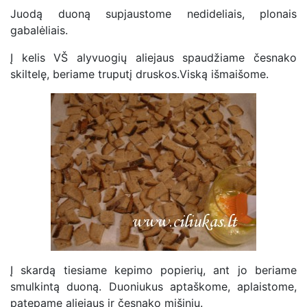
Juodą duoną supjaustome nedideliais, plonais
gabalėliais.
Į kelis VŠ alyvuogių aliejaus spaudžiame česnako
skiltelę, beriame truputį druskos.Viską išmaišome.
Į skardą tiesiame kepimo popierių, ant jo beriame
smulkintą duoną. Duoniukus aptaškome, aplaistome,
patepame aliejaus ir česnako mišiniu.