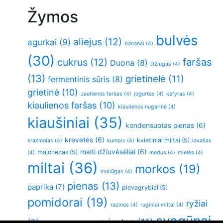
Žymos
bulvės
aliejus
(12)
agurkai
(9)
bananai
(4)
(30)
faršas
cukrus
(12)
Duona
(8)
Džiugas
(4)
(13)
grietinelė
(11)
fermentinis sūris
(8)
grietinė
(10)
Jautienos faršas
(4)
jogurtas
(4)
kefyras
(4)
kiaulienos faršas
(10)
kiaulienos nugarinė
(4)
kiaušiniai
(35)
kondensuotas pienas
(6)
krevetės
(6)
kvietiniai miltai
(5)
krakmolas
(4)
kumpis
(4)
lavašas
malti džiuvėsėliai
(6)
majonezas
(5)
(4)
medus
(4)
mielės
(4)
miltai
(36)
morkos
(19)
moliūgas
(4)
pienas
(13)
paprika
(7)
pievagrybiai
(5)
pomidorai
(19)
ryžiai
razinos
(4)
ruginiai miltai
(4)
svogūnai
sviestas
(11)
(9)