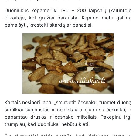
Duoniukus kepame iki 180 – 200 laipsnių įkaitintoje
orkaitėje, kol gražiai parausta. Kepimo metu galima
pamaišyti, krestelti skardą ar panašiai.
Kartais nesinori labai „smirdėti” česnaku, tuomet duoną
smulkiai supjaustau ir nelaistau aliejumi su česnaku, o
pabarstau druska ir česnako milteliais. Pakepinu irgi
trumpiau, kad duoniukai nebūtų kieti.