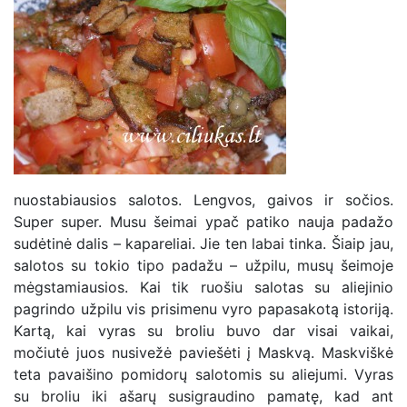
nuostabiausios salotos. Lengvos, gaivos ir sočios.
Super super. Musu šeimai ypač patiko nauja padažo
sudėtinė dalis – kapareliai. Jie ten labai tinka. Šiaip jau,
salotos su tokio tipo padažu – užpilu, musų šeimoje
mėgstamiausios. Kai tik ruošiu salotas su aliejinio
pagrindo užpilu vis prisimenu vyro papasakotą istoriją.
Kartą, kai vyras su broliu buvo dar visai vaikai,
močiutė juos nusivežė paviešėti į Maskvą. Maskviškė
teta pavaišino pomidorų salotomis su aliejumi. Vyras
su broliu iki ašarų susigraudino pamatę, kad ant