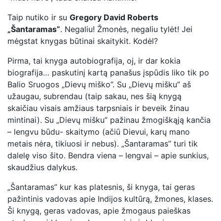
Taip nutiko ir su
Gregory David Roberts
„Šantaramas”
. Negaliu! Žmonės, negaliu tylėt! Jei
mėgstat knygas būtinai skaitykit. Kodėl?
Pirma, tai knyga autobiografija, oj, ir dar kokia
biografija… paskutinį kartą panašus įspūdis liko tik po
Balio Sruogos „Dievų miško”. Su „Dievų mišku” aš
užaugau, subrendau (taip sakau, nes šią knygą
skaičiau visais amžiaus tarpsniais ir beveik žinau
mintinai). Su „Dievų mišku” pažinau žmogiškąją kančia
– lengvu būdu- skaitymo (ačiū Dievui, karų mano
metais nėra, tikiuosi ir nebus). „Šantaramas” turi tik
dalelę viso šito. Bendra viena – lengvai – apie sunkius,
skaudžius dalykus.
„Šantaramas” kur kas platesnis, ši knyga, tai geras
pažintinis vadovas apie Indijos kultūrą, žmones, klases.
Ši knygą, geras vadovas, apie žmogaus paieškas