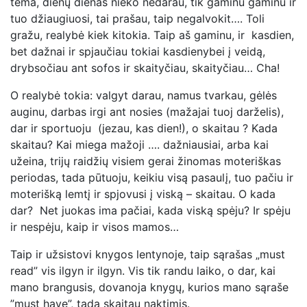
tema, dienų dienas nieko nedarau, tik gaminu gaminu ir
tuo džiaugiuosi, tai prašau, taip negalvokit…. Toli
gražu, realybė kiek kitokia. Taip aš gaminu, ir kasdien,
bet dažnai ir spjaučiau tokiai kasdienybei į veidą,
drybsočiau ant sofos ir skaityčiau, skaityčiau… Cha!
O realybė tokia: valgyt darau, namus tvarkau, gėlės
auginu, darbas irgi ant nosies (mažajai tuoj darželis),
dar ir sportuoju (jezau, kas dien!), o skaitau ? Kada
skaitau? Kai miega mažoji …. dažniausiai, arba kai
užeina, trijų raidžių visiem gerai žinomas moteriškas
periodas, tada pūtuoju, keikiu visą pasaulį, tuo pačiu ir
moterišką lemtį ir spjovusi į viską – skaitau. O kada
dar? Net juokas ima pačiai, kada viską spėju? Ir spėju
ir nespėju, kaip ir visos mamos…
Taip ir užsistovi knygos lentynoje, taip sąrašas „must
read” vis ilgyn ir ilgyn. Vis tik randu laiko, o dar, kai
mano brangusis, dovanoja knygų, kurios mano sąraše
”must have”, tada skaitau naktimis.