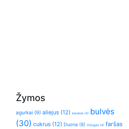
Žymos
bulvės
aliejus
(12)
agurkai
(9)
bananai
(4)
(30)
faršas
cukrus
(12)
Duona
(8)
Džiugas
(4)