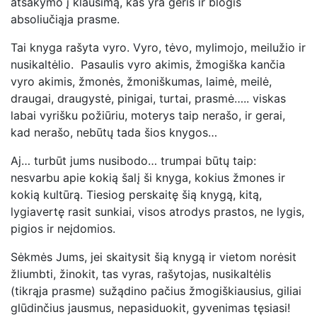
atsakymo į klausimą, kas yra gėris ir blogis
absoliučiąja prasme.
Tai knyga rašyta vyro. Vyro, tėvo, mylimojo, meilužio ir
nusikaltėlio. Pasaulis vyro akimis, žmogiška kančia
vyro akimis, žmonės, žmoniškumas, laimė, meilė,
draugai, draugystė, pinigai, turtai, prasmė….. viskas
labai vyrišku požiūriu, moterys taip nerašo, ir gerai,
kad nerašo, nebūtų tada šios knygos…
Aj… turbūt jums nusibodo… trumpai būtų taip:
nesvarbu apie kokią šalį ši knyga, kokius žmones ir
kokią kultūrą. Tiesiog perskaitę šią knygą, kitą,
lygiavertę rasit sunkiai, visos atrodys prastos, ne lygis,
pigios ir neįdomios.
Sėkmės Jums, jei skaitysit šią knygą ir vietom norėsit
žliumbti, žinokit, tas vyras, rašytojas, nusikaltėlis
(tikrąja prasme) sužądino pačius žmogiškiausius, giliai
glūdinčius jausmus, nepasiduokit, gyvenimas tęsiasi!