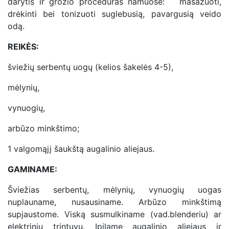
darytis ir grožio procedūras namuose: masažuoti,
drėkinti bei tonizuoti suglebusią, pavargusią veido
odą.
REIKĖS:
šviežių serbentų uogų (kelios šakelės 4-5),
mėlynių,
vynuogių,
arbūzo minkštimo;
1 valgomąjį šaukštą augalinio aliejaus.
GAMINAME:
Šviežias serbentų, mėlynių, vynuogių uogas
nuplauname, nusausiname. Arbūzo minkštimą
supjaustome. Viską susmulkiname (vad.blenderiu) ar
elektriniu trintuvu. Įpilame augalinio aliejaus ir