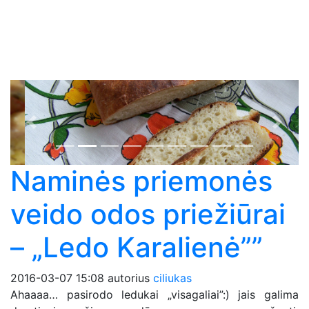
Previous
Next
Naminės priemonės
veido odos priežiūrai
– „Ledo Karalienė””
2016-03-07 15:08
autorius
ciliukas
Ahaaaa… pasirodo ledukai „visagaliai”:) jais galima