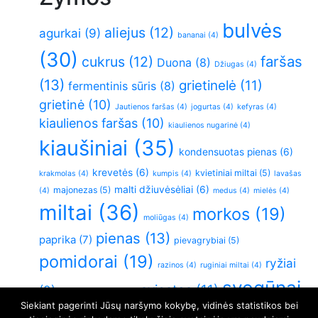
bulvės
aliejus
(12)
agurkai
(9)
bananai
(4)
(30)
faršas
cukrus
(12)
Duona
(8)
Džiugas
(4)
(13)
grietinelė
(11)
fermentinis sūris
(8)
grietinė
(10)
Jautienos faršas
(4)
jogurtas
(4)
kefyras
(4)
kiaulienos faršas
(10)
kiaulienos nugarinė
(4)
kiaušiniai
(35)
kondensuotas pienas
(6)
krevetės
(6)
kvietiniai miltai
(5)
krakmolas
(4)
kumpis
(4)
lavašas
malti džiuvėsėliai
(6)
majonezas
(5)
(4)
medus
(4)
mielės
(4)
miltai
(36)
morkos
(19)
moliūgas
(4)
pienas
(13)
paprika
(7)
pievagrybiai
(5)
pomidorai
(19)
ryžiai
razinos
(4)
ruginiai miltai
(4)
svogūnai
sviestas
(11)
(9)
sluoksniuota tešla
(4)
Siekiant pagerinti Jūsų naršymo kokybę, vidinės statistikos bei
(26)
Varškė
(21)