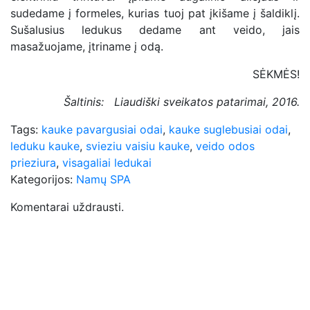
sudedame į formeles, kurias tuoj pat įkišame į šaldiklį.
Sušalusius ledukus dedame ant veido, jais
masažuojame, įtriname į odą.
SĖKMĖS!
Šaltinis: Liaudiški sveikatos patarimai, 2016.
Tags:
kauke pavargusiai odai
,
kauke suglebusiai odai
,
leduku kauke
,
svieziu vaisiu kauke
,
veido odos
prieziura
,
visagaliai ledukai
Kategorijos:
Namų SPA
Komentarai uždrausti.