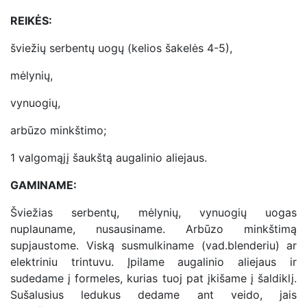
REIKĖS:
šviežių serbentų uogų (kelios šakelės 4-5),
mėlynių,
vynuogių,
arbūzo minkštimo;
1 valgomąjį šaukštą augalinio aliejaus.
GAMINAME:
Šviežias serbentų, mėlynių, vynuogių uogas
nuplauname, nusausiname. Arbūzo minkštimą
supjaustome. Viską susmulkiname (vad.blenderiu) ar
elektriniu trintuvu. Įpilame augalinio aliejaus ir
sudedame į formeles, kurias tuoj pat įkišame į šaldiklį.
Sušalusius ledukus dedame ant veido, jais