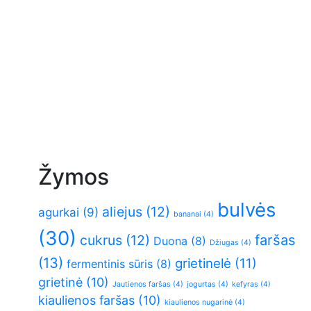
Žymos
bulvės
aliejus
(12)
agurkai
(9)
bananai
(4)
(30)
faršas
cukrus
(12)
Duona
(8)
Džiugas
(4)
(13)
grietinelė
(11)
fermentinis sūris
(8)
grietinė
(10)
Jautienos faršas
(4)
jogurtas
(4)
kefyras
(4)
kiaulienos faršas
(10)
kiaulienos nugarinė
(4)