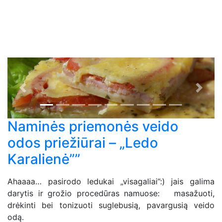
Previous
Next
Naminės priemonės veido
odos priežiūrai – „Ledo
Karalienė””
Ahaaaa… pasirodo ledukai „visagaliai”:) jais galima
darytis ir grožio procedūras namuose: masažuoti,
drėkinti bei tonizuoti suglebusią, pavargusią veido
odą.