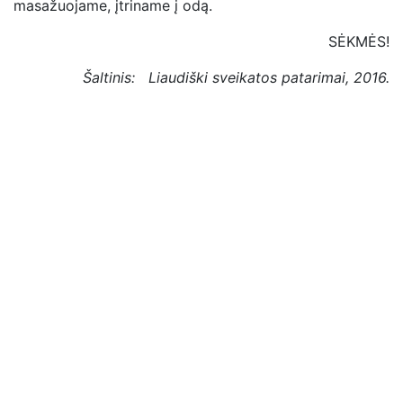
masažuojame, įtriname į odą.
SĖKMĖS!
Šaltinis: Liaudiški sveikatos patarimai, 2016.