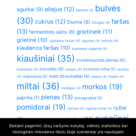
bulvės
aliejus
(12)
agurkai
(9)
bananai
(4)
(30)
faršas
cukrus
(12)
Duona
(8)
Džiugas
(4)
(13)
grietinelė
(11)
fermentinis sūris
(8)
grietinė
(10)
Jautienos faršas
(4)
jogurtas
(4)
kefyras
(4)
kiaulienos faršas
(10)
kiaulienos nugarinė
(4)
kiaušiniai
(35)
kondensuotas pienas
(6)
krevetės
(6)
kvietiniai miltai
(5)
krakmolas
(4)
kumpis
(4)
lavašas
malti džiuvėsėliai
(6)
majonezas
(5)
(4)
medus
(4)
mielės
(4)
miltai
(36)
morkos
(19)
moliūgas
(4)
pienas
(13)
paprika
(7)
pievagrybiai
(5)
pomidorai
(19)
ryžiai
razinos
(4)
ruginiai miltai
(4)
svogūnai
sviestas
(11)
(9)
sluoksniuota tešla
(4)
Siekiant pagerinti Jūsų naršymo kokybę, vidinės statistikos bei
(26)
Varškė
(21)
vištiena
(6)
virtos bulvės
(5)
tiesioginės rinkodaros tikslu šioje svetainėje yra naudojami