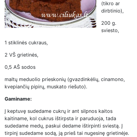
(tikro ar
dirbtinio),
200 g.
sviesto,
1 stiklinės cukraus,
2 VŠ grietinės,
0,5 AŠ sodos
maltų meduolio prieskonių (gvazdinkėlių, cinamono,
kvepiančių pipirų, muskato riešuto).
Gaminame:
Į keptuvę sudedame cukrų ir ant silpnos kaitos
kaitiname, kol cukrus ištirpsta ir paruduoja, tada
sudedame medų, paskui dedame ištirpinti sviestą. Į
tirpinį sudedame sodą, ją prieš tai nugesinę grietinėje.