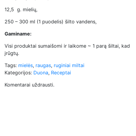
12,5 g. mielių,
250 – 300 ml (1 puodelis) šilto vandens,
Gaminame:
Visi produktai sumaišomi ir laikome ~ 1 parą šiltai, kad
įrūgtų.
Tags:
mielės
,
raugas
,
ruginiai miltai
Kategorijos:
Duona
,
Receptai
Komentarai uždrausti.