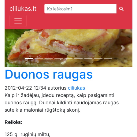
ciliukas.lt
Previous
Next
Duonos raugas
2012-04-22 12:34
autorius
ciliukas
Kaip ir žadėjau, įdedu receptą, kaip pasigaminti
duonos raugą. Duonai kildinti naudojamas raugas
suteikia maloniai rūgštoką skonį.
Reikės:
125 g ruginių miltų,