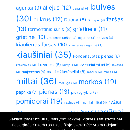
bulvės
aliejus
(12)
agurkai
(9)
bananai
(4)
(30)
faršas
cukrus
(12)
Duona
(8)
Džiugas
(4)
(13)
grietinelė
(11)
fermentinis sūris
(8)
grietinė
(10)
Jautienos faršas
(4)
jogurtas
(4)
kefyras
(4)
kiaulienos faršas
(10)
kiaulienos nugarinė
(4)
kiaušiniai
(35)
kondensuotas pienas
(6)
krevetės
(6)
kvietiniai miltai
(5)
krakmolas
(4)
kumpis
(4)
lavašas
malti džiuvėsėliai
(6)
majonezas
(5)
(4)
medus
(4)
mielės
(4)
miltai
(36)
morkos
(19)
moliūgas
(4)
pienas
(13)
paprika
(7)
pievagrybiai
(5)
pomidorai
(19)
ryžiai
razinos
(4)
ruginiai miltai
(4)
svogūnai
sviestas
(11)
(9)
sluoksniuota tešla
(4)
Siekiant pagerinti Jūsų naršymo kokybę, vidinės statistikos bei
(26)
Varškė
(21)
vištiena
(6)
virtos bulvės
(5)
tiesioginės rinkodaros tikslu šioje svetainėje yra naudojami