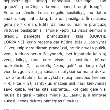
nepasidžiaugti tiesog nebegaliu. Sužinojau, kad
gegužės pradžioje atkrenda mano brangi draugė –
Edita su sūneliu Louis, negaliu susilaikyt, jau dabar
sėdžiu, kaip ant adatų, taip jos pasiilgau. Ši naujiena
gera ne tik man, Edita dalinasi su manimi prancūzų
virtuvės paslaptimis. Išmokė kepti jau visos šeimos ir
draugių pamėgtą prancūzišką kišą (QUICHE
LORRAINE), kurio receptą dar būtinai įdėsiu. Jos vyras
Oliver, kaip dera tikram prancūzui, ne tik atveža puikių
vynų, kuriuos perka iš vyndarių, bet ir pataria kaip tą
vyną laikyt, kada nors visas jo pastabas būtnai
paskelbsiu. Oj… apie šią šeimą galėčiau daug rašyt,
vien knygos verti jų sūnaus nuotykiai su mano dukra.
Tokie tarptautinai karai vyksta mūsų namuose (vienam
– 4, kitai – 2), santykius mažieji aiškinasi kiekvienas
savo kalba, vienas kitą supranta… kol galų gale visi
mūšiai baigiasi – taikos miegeliu… Laukiu jų ir mintyse
sukasi vienas dukros pamėgtas filmukas: