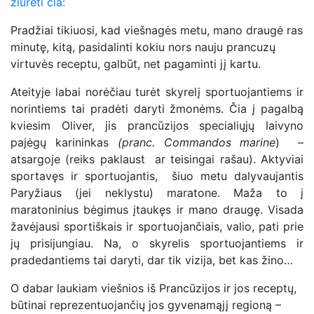
žiūrėti čia:
Pradžiai tikiuosi, kad viešnagės metu, mano draugė ras
minutę, kitą, pasidalinti kokiu nors nauju prancuzų
virtuvės receptu, galbūt, net pagaminti jį kartu.
Ateityje labai norėčiau turėt skyrelį sportuojantiems ir
norintiems tai pradėti daryti žmonėms. Čia į pagalbą
kviesim Oliver, jis prancūzijos specialiųjų laivyno
pajėgų karininkas
(pranc. Commandos marine
) –
atsargoje (reiks paklaust ar teisingai rašau). Aktyviai
sportavęs ir sportuojantis, šiuo metu dalyvaujantis
Paryžiaus (jei neklystu) maratone. Maža to į
maratoninius bėgimus įtaukęs ir mano draugę. Visada
žavėjausi sportiškais ir sportuojančiais, valio, pati prie
jų prisijungiau. Na, o skyrelis sportuojantiems ir
pradedantiems tai daryti, dar tik vizija, bet kas žino…
O dabar laukiam viešnios iš Prancūzijos ir jos receptų,
būtinai reprezentuojančių jos gyvenamąjį regioną –