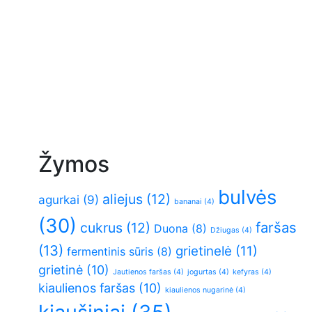
Žymos
bulvės
aliejus
(12)
agurkai
(9)
bananai
(4)
(30)
faršas
cukrus
(12)
Duona
(8)
Džiugas
(4)
(13)
grietinelė
(11)
fermentinis sūris
(8)
grietinė
(10)
Jautienos faršas
(4)
jogurtas
(4)
kefyras
(4)
kiaulienos faršas
(10)
kiaulienos nugarinė
(4)