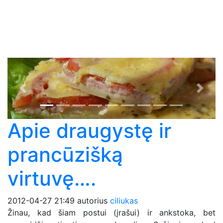
Previous
Next
Apie draugystę ir
prancūzišką
virtuvę….
2012-04-27 21:49
autorius
ciliukas
Žinau, kad šiam postui (įrašui) ir ankstoka, bet