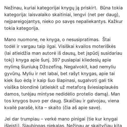
Nežinau, kuriai kategorijai knygų ją priskirt. Būna tokia
kategorija: laisvalaiko skaitiniai, lengvi (net per daug),
neįpareigojantys, nieko po savęs nepaliekantys. Kažkur
tokia kategorija.
Mano nuomone, ne knyga, o nesusipratimas. Štai
todėl ir vargau taip ilgai. Visiškai kvailos moteriškės
(lai atleidžia man autorė iš dausų, bet įspūdį susidariau
tokį) knyga apie šunį. 397 puslapiai kliedesių apie
mylimą šiuniuką Džozefiną. Negalvokit, kad nemyliu
gyvūnų. Myliu ir net labai, bet rašyt knygas, apie tai
kiek šuo ėdą ir kaip šuo šlapinasi, sugalvoti gali tik
visiška blondinė (atleiskit už metaforą šviesiaplaukės
damos, turėjau mintyse nedidėlio protelio damą). Man
tos knygos buvo per daug. Skaičiau ir galvojau, viena
kvailė parašė, kita – skaito (čia aš apie save).
Jei dar trumpiau – verkė mano pinigai (tie kur knygai
išleisti). Siaubingas niekalas. Nežinau ar skaityčiau kitą