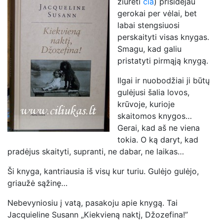
žiūrėti
čia
) prisidėjau
gerokai per vėlai, bet
labai stengsiuosi
perskaityti visas knygas.
Smagu, kad galiu
pristatyti pirmąją knygą.
Ilgai ir nuobodžiai ji būtų
gulėjusi šalia lovos,
krūvoje, kurioje
skaitomos knygos…
Gerai, kad aš ne viena
tokia. O ką daryt, kad
pradėjus skaityti, supranti, ne dabar, ne laikas…
Ši knyga, kantriausia iš visų kur turiu. Gulėjo gulėjo,
griaužė sąžinę…
Nebevyniosiu į vatą, pasakoju apie knygą. Tai
Jacquieline Susann „Kiekvieną naktį, Džozefina!”