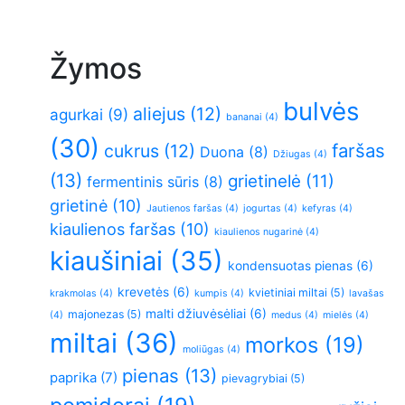
Žymos
bulvės
aliejus
(12)
agurkai
(9)
bananai
(4)
(30)
faršas
cukrus
(12)
Duona
(8)
Džiugas
(4)
(13)
grietinelė
(11)
fermentinis sūris
(8)
grietinė
(10)
Jautienos faršas
(4)
jogurtas
(4)
kefyras
(4)
kiaulienos faršas
(10)
kiaulienos nugarinė
(4)
kiaušiniai
(35)
kondensuotas pienas
(6)
krevetės
(6)
kvietiniai miltai
(5)
krakmolas
(4)
kumpis
(4)
lavašas
malti džiuvėsėliai
(6)
majonezas
(5)
(4)
medus
(4)
mielės
(4)
miltai
(36)
morkos
(19)
moliūgas
(4)
pienas
(13)
paprika
(7)
pievagrybiai
(5)