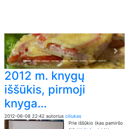
Previous
Next
2012 m. knygų
iššūkis, pirmoji
knyga…
2012-06-08 22:42
autorius
ciliukas
Prie iššūkio (kas pamiršo