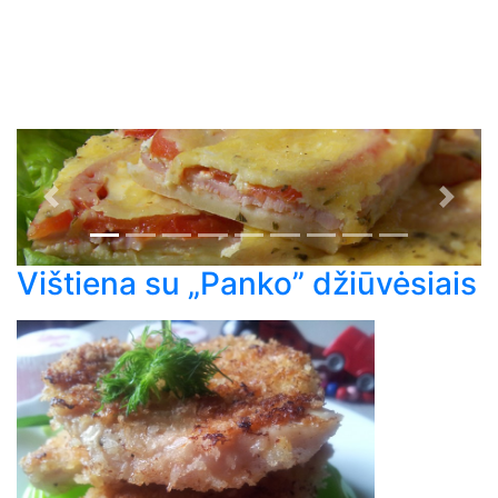
Previous
Next
Vištiena su „Panko” džiūvėsiais