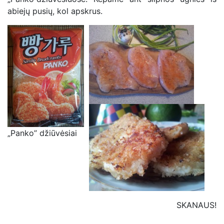
abiejų pusių, kol apskrus.
„Panko” džiūvėsiai
SKANAUS!