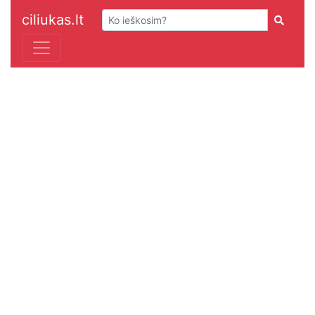
ciliukas.lt