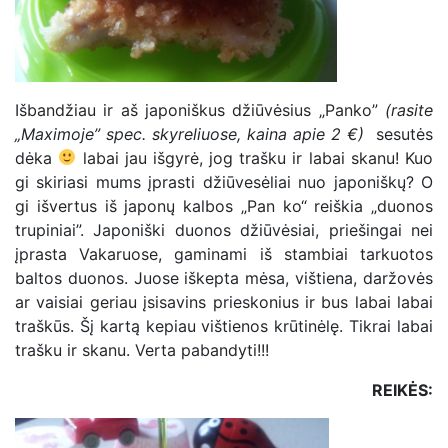
Išbandžiau ir aš japoniškus džiūvėsius „Panko”
(rasite
„Maximoje” spec. skyreliuose,
kaina apie 2 €)
sesutės
dėka
labai jau išgyrė, jog trašku ir labai skanu! Kuo
gi skiriasi mums įprasti džiūvesėliai nuo japoniškų? O
gi išvertus iš japonų kalbos „Pan ko“ reiškia „duonos
trupiniai”. Japoniški duonos džiūvėsiai, priešingai nei
įprasta Vakaruose, gaminami iš stambiai tarkuotos
baltos duonos. Juose iškepta mėsa, vištiena, daržovės
ar vaisiai geriau įsisavins prieskonius ir bus labai labai
traškūs. Šį kartą kepiau vištienos krūtinėlę. Tikrai labai
trašku ir skanu. Verta pabandyti!!!
REIKĖS: