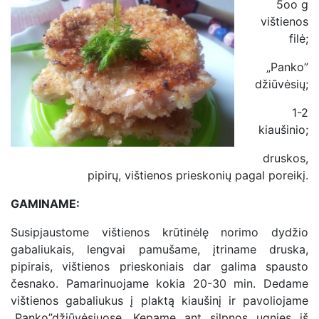
5oo g
vištienos
filė;
„Panko”
džiūvėsių;
1-2
kiaušinio;
druskos,
pipirų, vištienos prieskonių pagal poreikį.
GAMINAME:
Susipjaustome vištienos krūtinėlę norimo dydžio
gabaliukais, lengvai pamušame, įtriname druska,
pipirais, vištienos prieskoniais dar galima spausto
česnako. Pamarinuojame kokia 20-30 min. Dedame
vištienos gabaliukus į plaktą kiaušinį ir pavoliojame
„Panko”džiūvėsiuose. Kepame ant silpnos ugnies iš