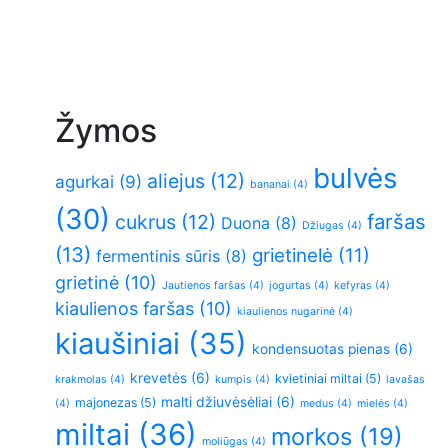
Žymos
bulvės
aliejus
(12)
agurkai
(9)
bananai
(4)
(30)
faršas
cukrus
(12)
Duona
(8)
Džiugas
(4)
(13)
grietinelė
(11)
fermentinis sūris
(8)
grietinė
(10)
Jautienos faršas
(4)
jogurtas
(4)
kefyras
(4)
kiaulienos faršas
(10)
kiaulienos nugarinė
(4)
kiaušiniai
(35)
kondensuotas pienas
(6)
krevetės
(6)
kvietiniai miltai
(5)
krakmolas
(4)
kumpis
(4)
lavašas
malti džiuvėsėliai
(6)
majonezas
(5)
(4)
medus
(4)
mielės
(4)
miltai
(36)
morkos
(19)
moliūgas
(4)