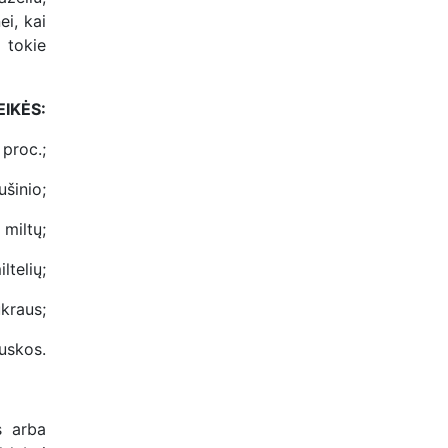
i, kai
 tokie
EIKĖS:
 proc.;
ušinio;
 miltų;
ltelių;
kraus;
ruskos.
s arba