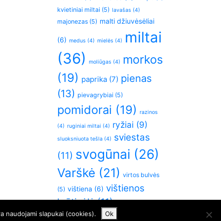
kvietiniai miltai
(5)
lavašas
(4)
malti džiuvėsėliai
majonezas
(5)
miltai
(6)
medus
(4)
mielės
(4)
(36)
morkos
moliūgas
(4)
(19)
pienas
paprika
(7)
(13)
pievagrybiai
(5)
pomidorai
(19)
razinos
ryžiai
(9)
(4)
ruginiai miltai
(4)
sviestas
sluoksniuota tešla
(4)
svogūnai
(26)
(11)
Varškė
(21)
virtos bulvės
vištienos
vištiena
(6)
(5)
krūtinėlė
(11)
česnakai
(5)
ra naudojami slapukai (cookies).
Ok