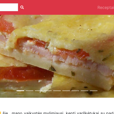
Recepta
šie , mano vaikystės mylimiausi, kepti varškėtukai su pad