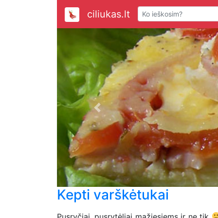
ciliukas.lt
Previous
Kepti varškėtukai
Pusryčiai, pusrytėliai mažiesiems ir ne tik