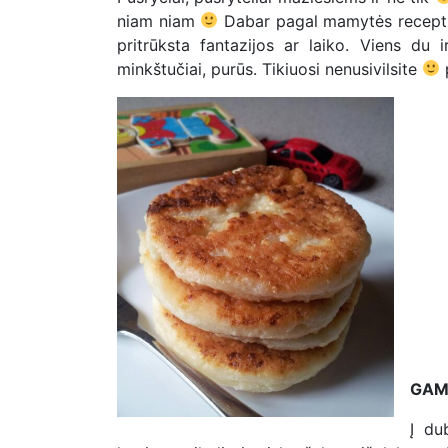
niam niam
Dabar pagal mamytės receptuk
pritrūksta fantazijos ar laiko. Viens du 
minkštučiai, purūs. Tikiuosi nenusivilsite
p
GAM
Į du