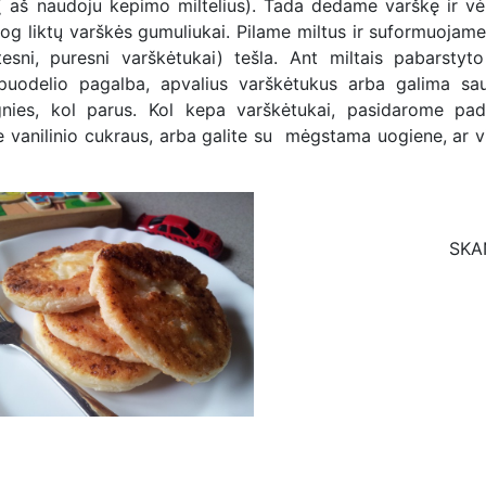
( aš naudoju kepimo miltelius). Tada dedame varškę ir vėl
og liktų varškės gumuliukai. Pilame miltus ir suformuojame
esni, puresni varškėtukai) tešla. Ant miltais pabarstyto
puodelio pagalba, apvalius varškėtukus arba galima sau
nies, kol parus. Kol kepa varškėtukai, pasidarome pad
e vanilinio cukraus, arba galite su mėgstama uogiene, ar v
SKA