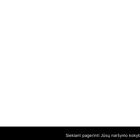
Siekiant pagerinti Jūsų naršymo kokybę