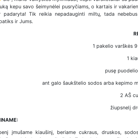
ą kepu savo šeimynėlei pusryčiams, o kartais ir vakariene
ir padaryta! Tik reikia nepadauginti miltų, tada nebebus
atiks ir Jums.
R
1 pakelio varškės 9
1 kia
pusę puodelio
ant galo šaukštelio sodos arba kepimo mi
2 AŠ cu
žiupsnelį d
INAME:
benį įmušame kiaušinį, beriame cukraus, druskos, sodo