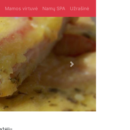
i
Mamos virtuvė
Namų SPA
Užrašinė
Next
ažėliu,