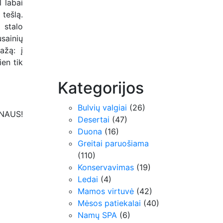
 labai
 tešlą.
 stalo
sainių
ažą: į
ien tik
Kategorijos
Bulvių valgiai
(26)
NAUS!
Desertai
(47)
Duona
(16)
Greitai paruošiama
(110)
Konservavimas
(19)
Ledai
(4)
Mamos virtuvė
(42)
Mėsos patiekalai
(40)
Namų SPA
(6)