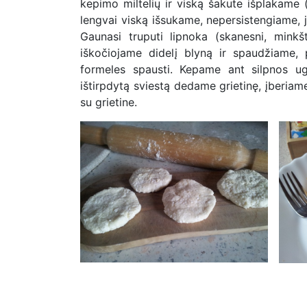
kepimo miltelių ir viską šakute išplakame 
lengvai viską išsukame, nepersistengiame, j
Gaunasi truputi lipnoka (skanesni, minkšt
iškočiojame didelį blyną ir spaudžiame, 
formeles spausti. Kepame ant silpnos ug
ištirpdytą sviestą dedame grietinę, įberiam
su grietine.