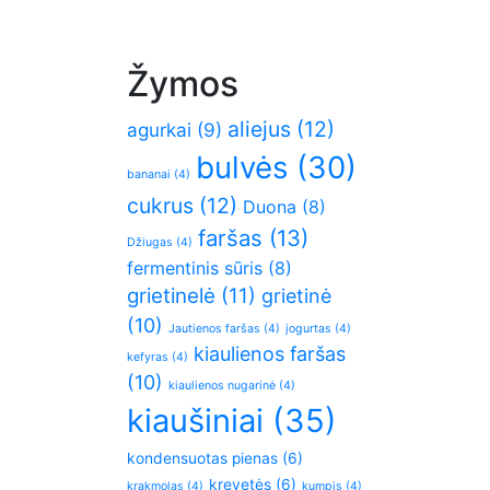
Žymos
aliejus
(12)
agurkai
(9)
bulvės
(30)
bananai
(4)
cukrus
(12)
Duona
(8)
faršas
(13)
Džiugas
(4)
fermentinis sūris
(8)
grietinelė
(11)
grietinė
(10)
Jautienos faršas
(4)
jogurtas
(4)
kiaulienos faršas
kefyras
(4)
(10)
kiaulienos nugarinė
(4)
kiaušiniai
(35)
kondensuotas pienas
(6)
krevetės
(6)
krakmolas
(4)
kumpis
(4)