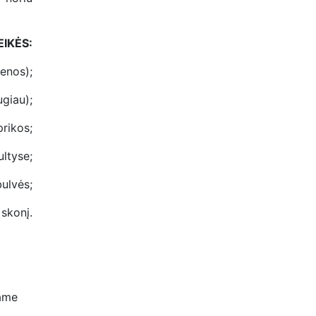
EIKĖS:
ienos);
giau);
rikos;
ultyse;
bulvės;
 skonį.
ame