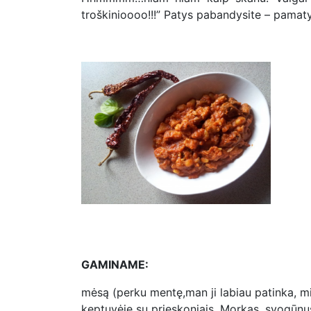
troškinioooo!!!” Patys pabandysite – pamaty
GAMINAME:
mėsą (perku mentę,man ji labiau patinka, 
keptuvėje su prieskoniais. Morkas, svogūnu