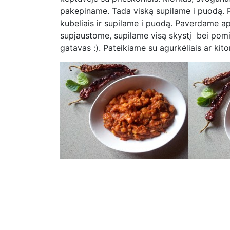
pakepiname. Tada viską supilame i puodą. 
kubeliais ir supilame i puodą. Paverdame 
supjaustome, supilame visą skystį bei pomi
gatavas :). Pateikiame su agurkėliais ar ki