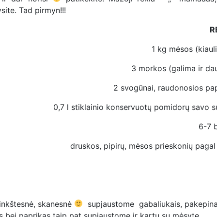
site. Tad pirmyn!!!
R
1 kg mėsos (kiaul
3 morkos (galima ir dau
2 svogūnai, raudonosios pap
0,7 l stiklainio konservuotų pomidorų savo s
6-7 
druskos, pipirų, mėsos prieskonių pagal
minkštesnė, skanesnė
supjaustome gabaliukais, pakepin
s bei paprikas taip pat supjaustome ir kartu su mėsyte