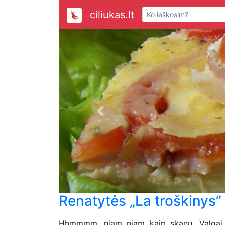
ciliukas.lt
Previous
Renatytės „La troškinys”
Hhmmmm…niam niam kaip skanu. Valgai 