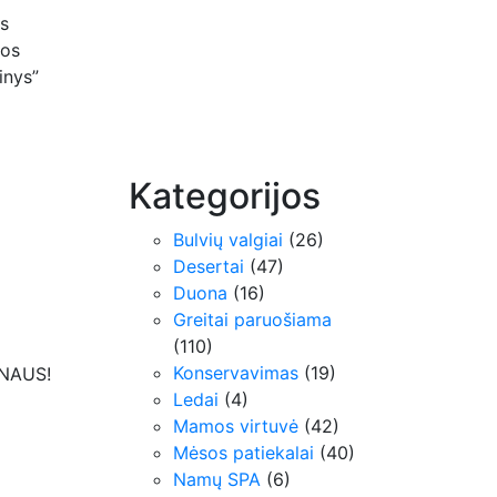
s
uos
inys”
Kategorijos
Bulvių valgiai
(26)
Desertai
(47)
Duona
(16)
Greitai paruošiama
(110)
Konservavimas
(19)
NAUS!
Ledai
(4)
Mamos virtuvė
(42)
Mėsos patiekalai
(40)
Namų SPA
(6)