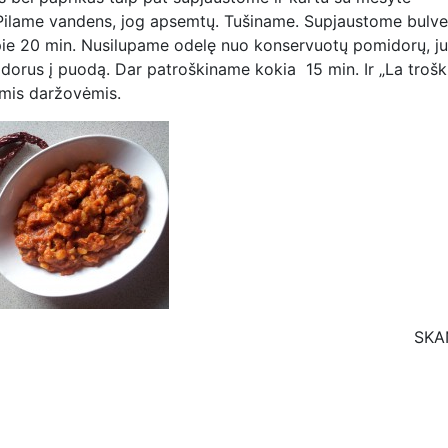
Pilame vandens, jog apsemtų. Tušiname. Supjaustome bulve
apie 20 min. Nusilupame odelę nuo konservuotų pomidorų, j
dorus į puodą. Dar patroškiname kokia 15 min. Ir „La trošk
tomis daržovėmis.
SKA