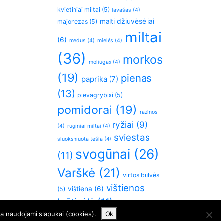
kvietiniai miltai
(5)
lavašas
(4)
malti džiuvėsėliai
majonezas
(5)
miltai
(6)
medus
(4)
mielės
(4)
(36)
morkos
moliūgas
(4)
(19)
pienas
paprika
(7)
(13)
pievagrybiai
(5)
pomidorai
(19)
razinos
ryžiai
(9)
(4)
ruginiai miltai
(4)
sviestas
sluoksniuota tešla
(4)
svogūnai
(26)
(11)
Varškė
(21)
virtos bulvės
vištienos
vištiena
(6)
(5)
krūtinėlė
(11)
česnakai
(5)
ra naudojami slapukai (cookies).
Ok