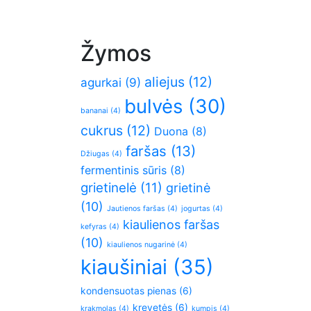
Žymos
aliejus
(12)
agurkai
(9)
bulvės
(30)
bananai
(4)
cukrus
(12)
Duona
(8)
faršas
(13)
Džiugas
(4)
fermentinis sūris
(8)
grietinelė
(11)
grietinė
(10)
Jautienos faršas
(4)
jogurtas
(4)
kiaulienos faršas
kefyras
(4)
(10)
kiaulienos nugarinė
(4)
kiaušiniai
(35)
kondensuotas pienas
(6)
krevetės
(6)
krakmolas
(4)
kumpis
(4)