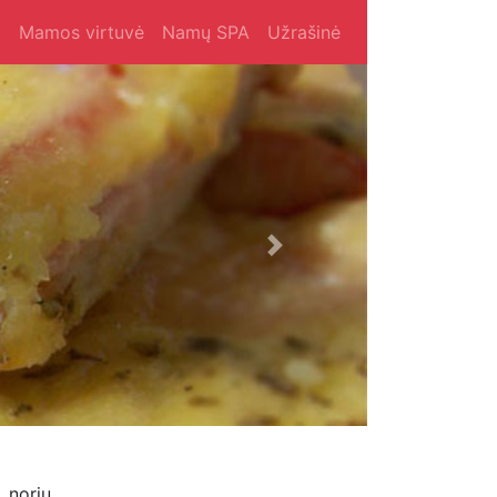
i
Mamos virtuvė
Namų SPA
Užrašinė
Next
 noriu