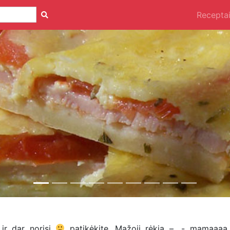
Recepta
ir dar norisi
patikėkite. Mažoji rėkia – „- mamaaaa,