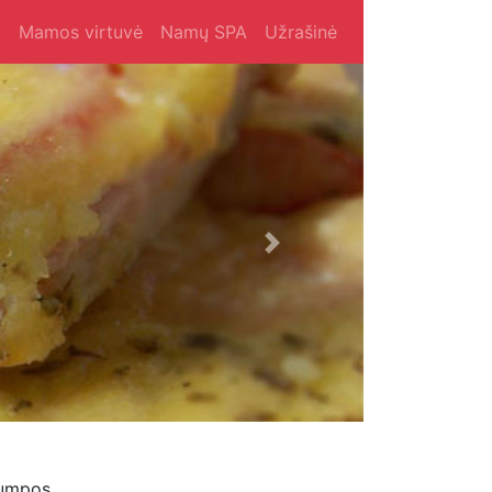
i
Mamos virtuvė
Namų SPA
Užrašinė
Next
rumpos