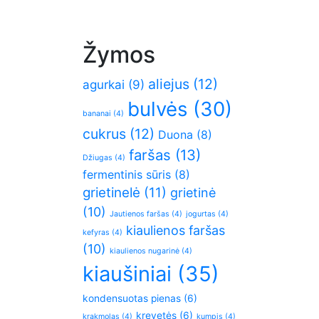
Žymos
aliejus
(12)
agurkai
(9)
bulvės
(30)
bananai
(4)
cukrus
(12)
Duona
(8)
faršas
(13)
Džiugas
(4)
fermentinis sūris
(8)
grietinelė
(11)
grietinė
(10)
Jautienos faršas
(4)
jogurtas
(4)
kiaulienos faršas
kefyras
(4)
(10)
kiaulienos nugarinė
(4)
kiaušiniai
(35)
kondensuotas pienas
(6)
krevetės
(6)
krakmolas
(4)
kumpis
(4)