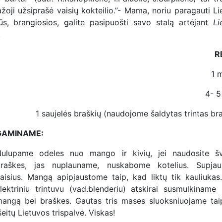
ažoji užsiprašė vaisių kokteilio.”- Mama, noriu paragauti L
ūs, brangiosios, galite pasipuošti savo stalą artėjant
Li
!
R
1 
4- 5 
1 saujelės braškių (naudojome šaldytas trintas br
GAMINAME:
ulupame odeles nuo mango ir kivių, jei naudosite šv
raškes, jas nuplauname, nuskabome kotelius. Supja
aisius. Mangą apipjaustome taip, kad liktų tik kauliukas
lektriniu trintuvu (vad.blenderiu) atskirai susmulkiname k
angą bei braškes. Gautas tris mases sluoksniuojame tai
šeitų Lietuvos trispalvė. Viskas!