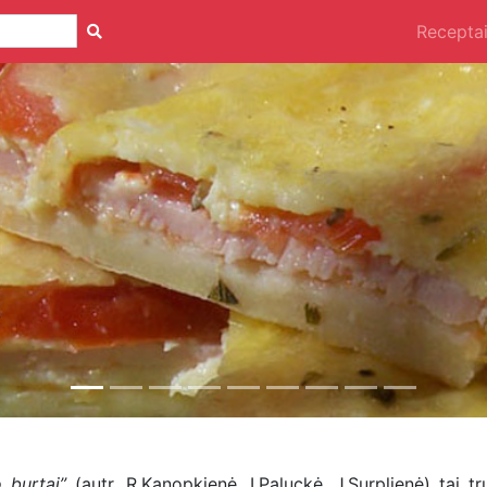
Recepta
 burtai”
(autr. R.Kanopkienė, I.Paluckė, J.Surplienė) tai t