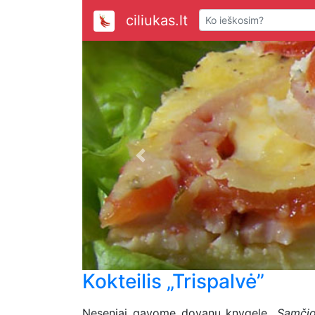
ciliukas.lt
Previous
Kokteilis „Trispalvė”
Neseniai gavome dovanų knygelę
„Samčio