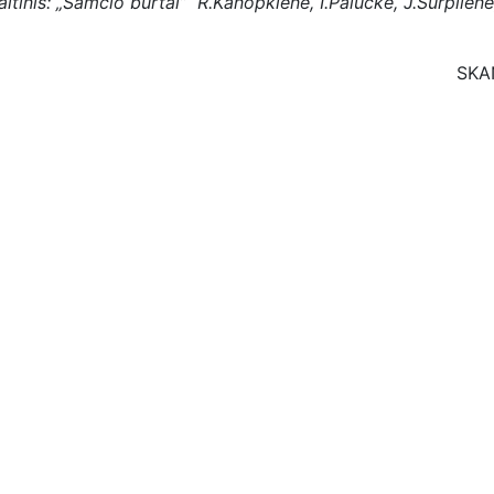
altinis: „Samčio burtai” R.Kanopkienė, I.Paluckė, J.Surplien
SKA