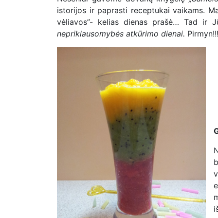
istorijos ir paprasti receptukai vaikams. M
vėliavos”- kelias dienas prašė… Tad ir J
nepriklausomybės atkūrimo dienai.
Pirmyn!!
N
b
v
e
m
i