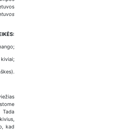
ietuvos
etuvos
EIKĖS:
mango;
kiviai;
aškes).
iežias
ustome
. Tada
ivius,
p, kad