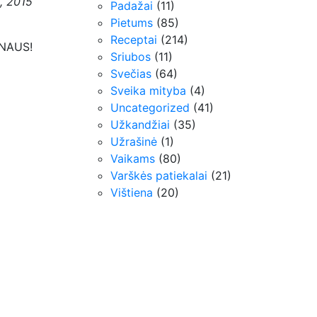
ė, 2015
Padažai
(11)
Pietums
(85)
Receptai
(214)
NAUS!
Sriubos
(11)
Svečias
(64)
Sveika mityba
(4)
Uncategorized
(41)
Užkandžiai
(35)
Užrašinė
(1)
Vaikams
(80)
Varškės patiekalai
(21)
Vištiena
(20)