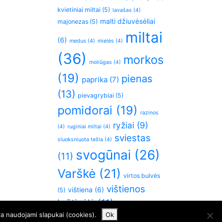
kvietiniai miltai
(5)
lavašas
(4)
malti džiuvėsėliai
majonezas
(5)
miltai
(6)
medus
(4)
mielės
(4)
(36)
morkos
moliūgas
(4)
(19)
pienas
paprika
(7)
(13)
pievagrybiai
(5)
pomidorai
(19)
razinos
ryžiai
(9)
(4)
ruginiai miltai
(4)
sviestas
sluoksniuota tešla
(4)
svogūnai
(26)
(11)
Varškė
(21)
virtos bulvės
vištienos
vištiena
(6)
(5)
krūtinėlė
(11)
česnakai
(5)
ra naudojami slapukai (cookies).
Ok