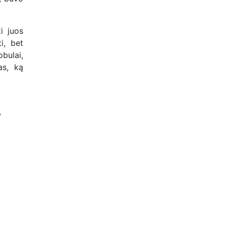
i juos
i, bet
obulai,
as, ką
,