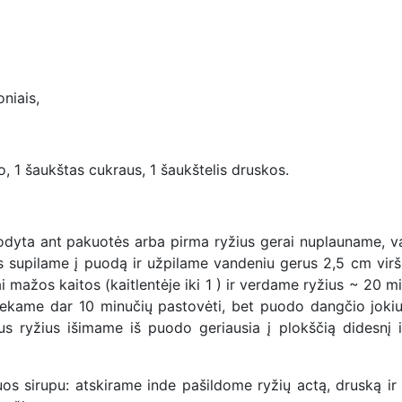
niais,
to, 1 šaukštas cukraus, 1 šaukštelis druskos.
urodyta ant pakuotės arba pirma ryžius gerai nuplauname, v
us supilame į puodą ir užpilame vandeniu gerus 2,5 cm virš 
 mažos kaitos (kaitlentėje iki 1 ) ir verdame ryžius ~ 20 m
iekame dar 10 minučių pastovėti, bet puodo dangčio joki
ius ryžius išimame iš puodo geriausia į plokščią didesnį i
e juos sirupu: atskirame inde pašildome ryžių actą, druską ir