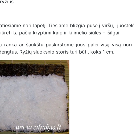
ryžius.
tiesiame nori lapelį. Tiesiame blizgia puse į viršų, juostel
iūrėti ta pačia kryptimi kaip ir kilimėlio siūlės – išilgai.
a ranka ar šaukštu paskirstome juos palei visą visą nori l
ngtus. Ryžių sluoksnio storis turi būti, koks 1 cm.