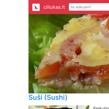
ciliukas.lt
Previous
Suši (Sushi)
Paskutin