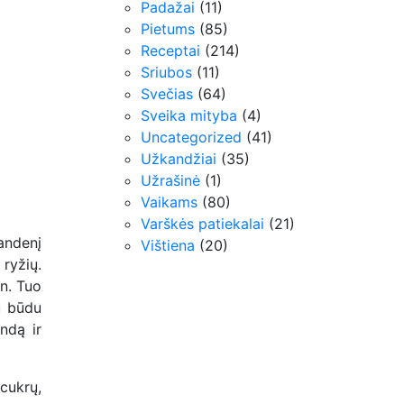
Padažai
(11)
Pietums
(85)
Receptai
(214)
Sriubos
(11)
Svečias
(64)
Sveika mityba
(4)
Uncategorized
(41)
Užkandžiai
(35)
Užrašinė
(1)
Vaikams
(80)
Varškės patiekalai
(21)
andenį
Vištiena
(20)
ryžių.
in. Tuo
u būdu
ndą ir
 cukrų,