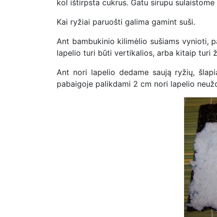
kol ištirpsta cukrus. Gatu sirupu sulaistome 
Kai ryžiai paruošti galima gamint suši.
Ant bambukinio kilimėlio sušiams vynioti, pa
lapelio turi būti vertikalios, arba kitaip turi ž
Ant nori lapelio dedame saują ryžių, šlapi
pabaigoje palikdami 2 cm nori lapelio neužde