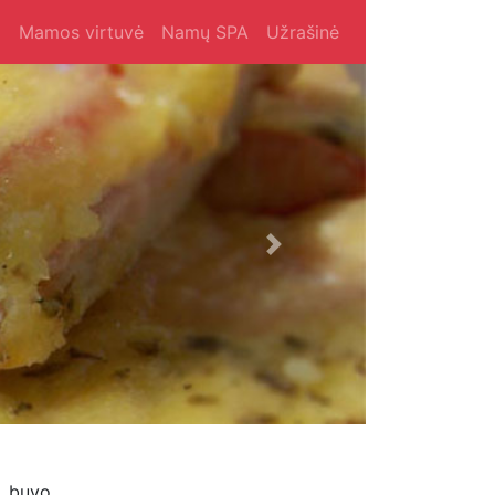
i
Mamos virtuvė
Namų SPA
Užrašinė
Next
ą, buvo