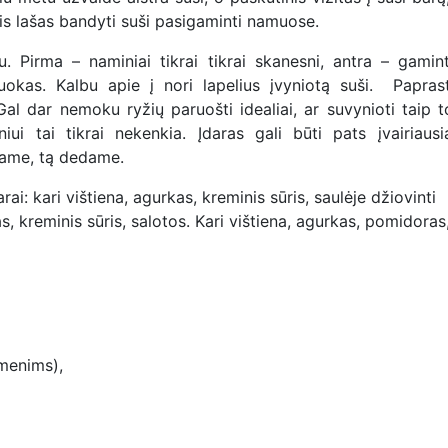
is lašas bandyti suši pasigaminti namuose.
. Pirma – naminiai tikrai tikrai skanesni, antra – gamint
uokas. Kalbu apie į nori lapelius įvyniotą suši. Paprast
Gal dar nemoku ryžių paruošti idealiai, ar suvynioti taip t
iui tai tikrai nekenkia. Įdaras gali būti pats įvairiausi
jame, tą dedame.
ai: kari vištiena, agurkas, kreminis sūris, saulėje džiovinti
, kreminis sūris, salotos. Kari vištiena, agurkas, pomidoras
smenims),