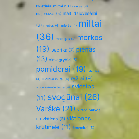
kvietiniai miltai
(5)
lavašas
(4)
malti džiuvėsėliai
majonezas
(5)
miltai
(6)
medus
(4)
mielės
(4)
(36)
morkos
moliūgas
(4)
(19)
pienas
paprika
(7)
(13)
pievagrybiai
(5)
pomidorai
(19)
razinos
ryžiai
(9)
(4)
ruginiai miltai
(4)
sviestas
sluoksniuota tešla
(4)
svogūnai
(26)
(11)
Varškė
(21)
virtos bulvės
vištienos
vištiena
(6)
(5)
krūtinėlė
(11)
česnakai
(5)