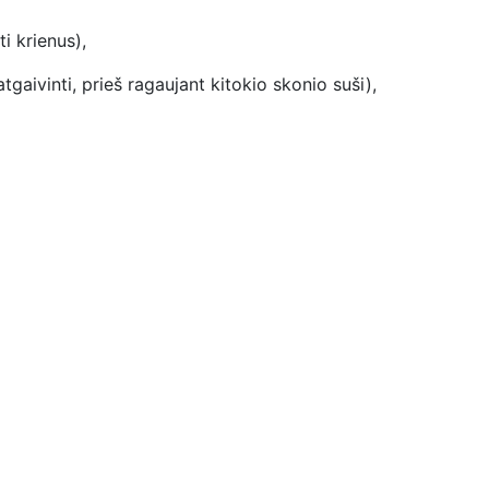
i krienus),
gaivinti, prieš ragaujant kitokio skonio suši),