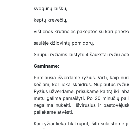
svogūnų laiškų,
keptų krevečių,
vištienos krūtinėlės pakeptos su kari priesko
saulėje džiovintų pomidorų,
Sirupui ryžiams laistyti: 4 šaukstai ryžių ac
Gaminame:
Pirmiausia išverdame ryžius. Virti, kaip n
kečiam, kol lieka skaidrus. Nuplautus ryži
Ryžius užverdame, prisukame kaitrą iki labai
metu galima pamaišyti. Po 20 minučių pal
negalima nukelti. Išvirusius ir pastovėjus
paliekame atvėsti.
Kai ryžiai lieka tik truputį šilti sulaistom