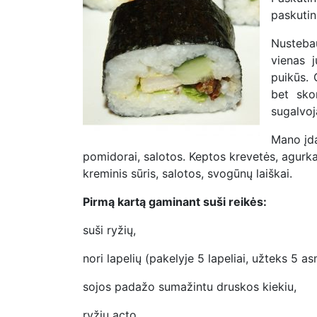
paskutin
Nustebau
vienas j
puikūs. 
bet skon
sugalvo
Mano įdar
pomidorai, salotos. Keptos krevetės, agurkas
kreminis sūris, salotos, svogūnų laiškai.
Pirmą kartą gaminant suši reikės:
suši ryžių,
nori lapelių (pakelyje 5 lapeliai, užteks 5 a
sojos padažo sumažintu druskos kiekiu,
ryžių acto,