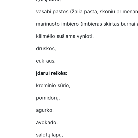
vasabi pastos (žalia pasta, skoniu primenant
marinuoto imbiero (imbieras skirtas burnai at
kilimėlio sušiams vynioti,
druskos,
cukraus.
Įdarui reikės:
kreminio sūrio,
pomidorų,
agurko,
avokado,
salotų lapų,