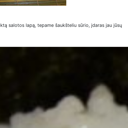
tą salotos lapą, tepame šaukšteliu sūrio, įdaras jau jūsų