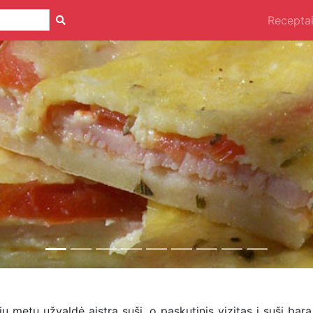
Recepta
iu metu užvaldė aistra suši, o paskutinis vizitas į suši bar