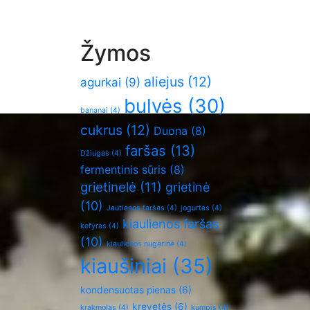
Žymos
aliejus
(12)
agurkai
(9)
bulvės
(30)
bananai
(4)
cukrus
(12)
Duona
(8)
faršas
(13)
Džiugas
(4)
fermentinis sūris
(8)
grietinelė
(11)
grietinė
(10)
Jautienos faršas
(4)
jogurtas
(4)
kiaulienos faršas
kefyras
(4)
(10)
kiaulienos nugarinė
(4)
kiaušiniai
(35)
kondensuotas pienas
(6)
krevetės
(6)
krakmolas
(4)
kumpis
(4)