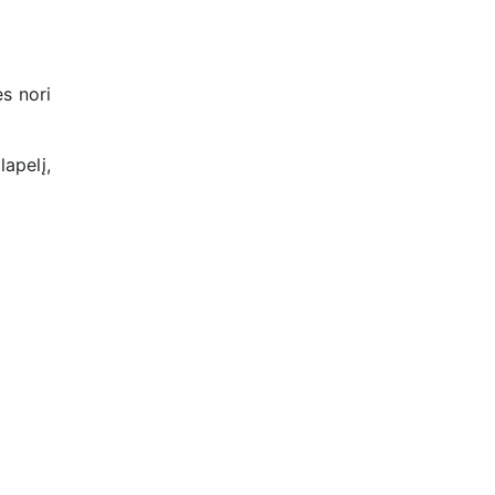
ės nori
apelį,