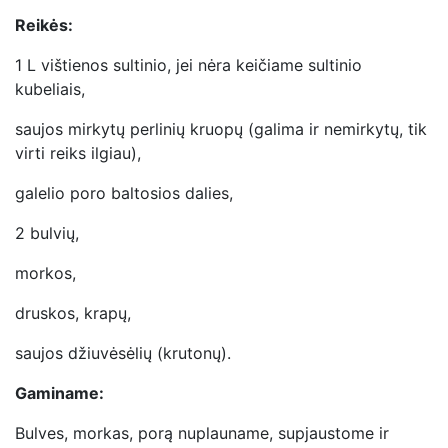
Reikės:
1 L vištienos sultinio, jei nėra keičiame sultinio
kubeliais,
saujos mirkytų perlinių kruopų (galima ir nemirkytų, tik
virti reiks ilgiau),
galelio poro baltosios dalies,
2 bulvių,
morkos,
druskos, krapų,
saujos džiuvėsėlių (krutonų).
Gaminame:
Bulves, morkas, porą nuplauname, supjaustome ir