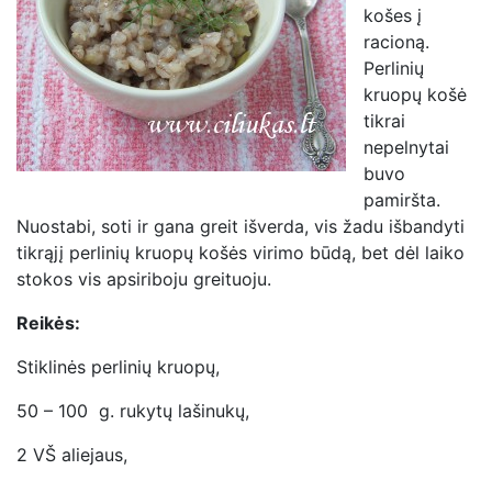
košes į
racioną.
Perlinių
kruopų košė
tikrai
nepelnytai
buvo
pamiršta.
Nuostabi, soti ir gana greit išverda, vis žadu išbandyti
tikrąjį perlinių kruopų košės virimo būdą, bet dėl laiko
stokos vis apsiriboju greituoju.
Reikės:
Stiklinės perlinių kruopų,
50 – 100 g. rukytų lašinukų,
2 VŠ aliejaus,