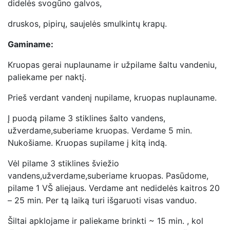
didelės svogūno galvos,
druskos, pipirų, saujelės smulkintų krapų.
Gaminame:
Kruopas gerai nuplauname ir užpilame šaltu vandeniu,
paliekame per naktį.
Prieš verdant vandenį nupilame, kruopas nuplauname.
Į puodą pilame 3 stiklines šalto vandens,
užverdame,suberiame kruopas. Verdame 5 min.
Nukošiame. Kruopas supilame į kitą indą.
Vėl pilame 3 stiklines šviežio
vandens,užverdame,suberiame kruopas. Pasūdome,
pilame 1 VŠ aliejaus. Verdame ant nedidelės kaitros 20
– 25 min. Per tą laiką turi išgaruoti visas vanduo.
Šiltai apklojame ir paliekame brinkti ~ 15 min. , kol