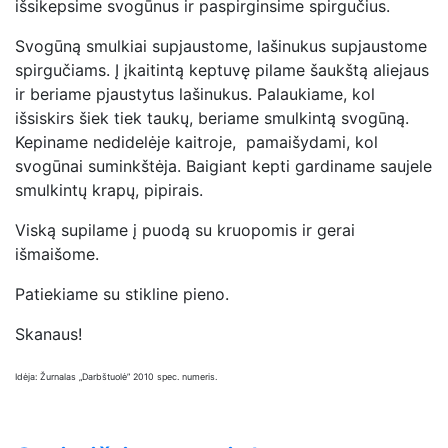
išsikepsime svogūnus ir paspirginsime spirgučius.
Svogūną smulkiai supjaustome, lašinukus supjaustome
spirgučiams. Į įkaitintą keptuvę pilame šaukštą aliejaus
ir beriame pjaustytus lašinukus. Palaukiame, kol
išsiskirs šiek tiek taukų, beriame smulkintą svogūną.
Kepiname nedidelėje kaitroje, pamaišydami, kol
svogūnai suminkštėja. Baigiant kepti gardiname saujele
smulkintų krapų, pipirais.
Viską supilame į puodą su kruopomis ir gerai
išmaišome.
Patiekiame su stikline pieno.
Skanaus!
Idėja: Žurnalas „Darbštuolė” 2010 spec. numeris.