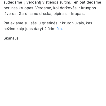
sudedame į verdantį vištienos sultinį. Ten pat dedame
perlines kruopas. Verdame, kol daržovės ir kruopos
išverda. Gardiname druska, pipirais ir krapais.
Patiekiame su lašeliu grietinės ir krutoniukais, kas
nežino kaip juos daryt žiūrim
čia
.
Skanaus!