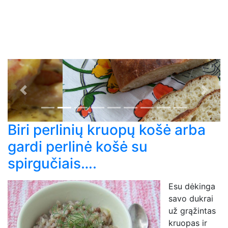
Previous
Next
Biri perlinių kruopų košė arba
gardi perlinė košė su
spirgučiais….
Esu dėkinga
savo dukrai
už grąžintas
kruopas ir