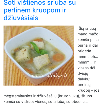
Soti vištienos sriuba su
perlinėm kruopom ir
džiuvėsiais
Šią sriubą
mano mažoji
kemša pilna
burna ir dar
prideda
mmm.. oh…
mhmm… Ir
viskas dėl
dviejų
dalykų:
perlinių
kruopų – jos
mėgstamiausios ir džiuvėsėlių (krutoniukų), šituos
kemša su viskuo: vienus, su sriuba, su obuoliu…