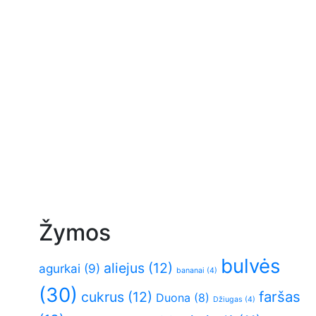
Žymos
bulvės
aliejus
(12)
agurkai
(9)
bananai
(4)
(30)
faršas
cukrus
(12)
Duona
(8)
Džiugas
(4)