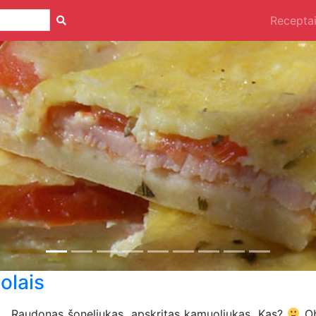
Recepta
olais
Raudonas šoneliukas, apskritas kamuoliukas. Kas?
Ob