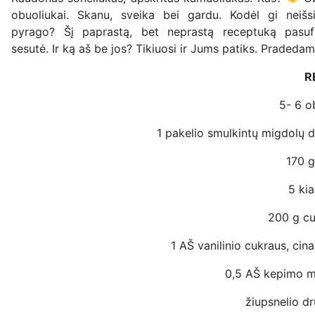
obuoliukai. Skanu, sveika bei gardu. Kodėl gi neišs
pyrago? Šį paprastą, bet neprastą receptuką pasuf
sesutė. Ir ką aš be jos? Tikiuosi ir Jums patiks. Pradedam
R
5- 6 o
1 pakelio smulkintų migdolų d
170 g
5 kia
200 g cu
1 AŠ vanilinio cukraus, ci
0,5 AŠ kepimo mi
žiupsnelio d