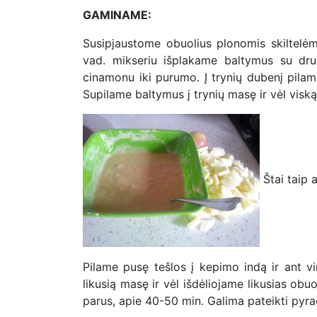
GAMINAME:
Susipjaustome obuolius plonomis skiltelėmi
vad. mikseriu išplakame baltymus su drus
cinamonu iki purumo. Į trynių dubenį pilam
Supilame baltymus į trynių masę ir vėl visk
Štai taip 
Pilame pusę tešlos į kepimo indą ir ant vi
likusią masę ir vėl išdėliojame likusias obu
parus, apie 40-50 min. Galima pateikti pyrag