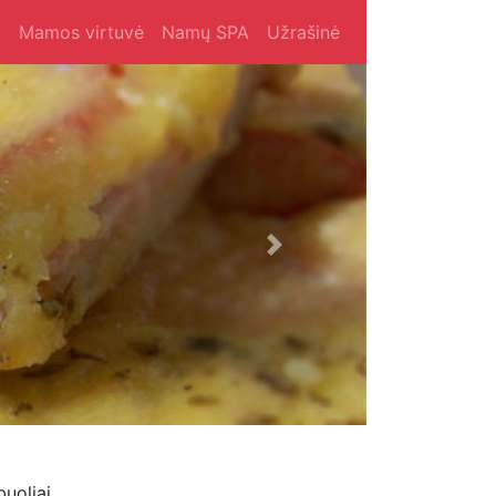
i
Mamos virtuvė
Namų SPA
Užrašinė
Next
uoliai