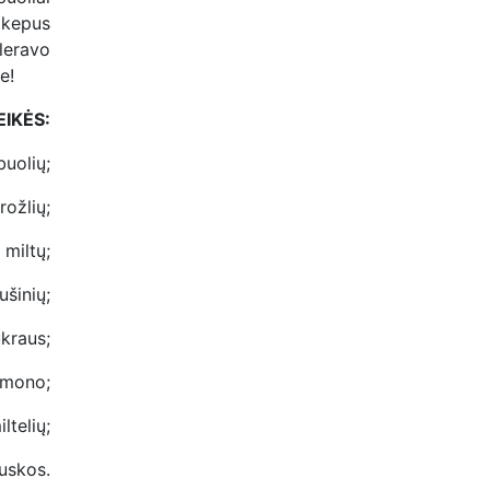
ikepus
leravo
e!
EIKĖS:
buolių;
rožlių;
 miltų;
ušinių;
kraus;
namono;
ltelių;
ruskos.