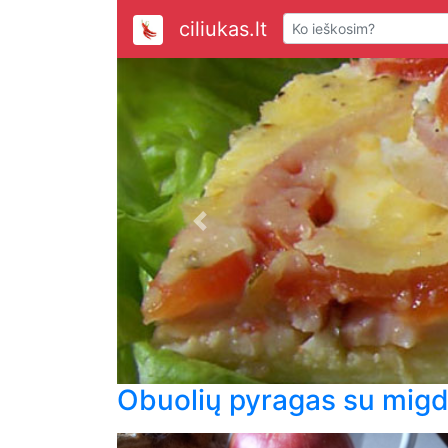
ciliukas.lt
Previous
Obuolių pyragas su migd