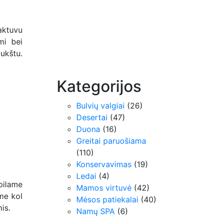
aktuvu
mi bei
ukštu.
Kategorijos
Bulvių valgiai
(26)
Desertai
(47)
Duona
(16)
Greitai paruošiama
(110)
Konservavimas
(19)
Ledai
(4)
pilame
Mamos virtuvė
(42)
ame kol
Mėsos patiekalai
(40)
is.
Namų SPA
(6)