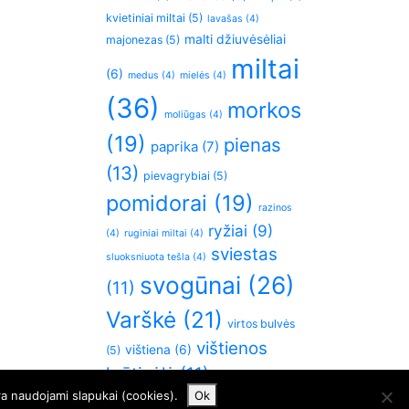
kvietiniai miltai
(5)
lavašas
(4)
malti džiuvėsėliai
majonezas
(5)
miltai
(6)
medus
(4)
mielės
(4)
(36)
morkos
moliūgas
(4)
(19)
pienas
paprika
(7)
(13)
pievagrybiai
(5)
pomidorai
(19)
razinos
ryžiai
(9)
(4)
ruginiai miltai
(4)
sviestas
sluoksniuota tešla
(4)
svogūnai
(26)
(11)
Varškė
(21)
virtos bulvės
vištienos
vištiena
(6)
(5)
krūtinėlė
(11)
česnakai
(5)
ra naudojami slapukai (cookies).
Ok