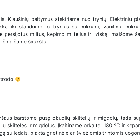
s. Kiaušinių baltymus atskiriame nuo trynių. Elektriniu pl
ka iki standumo, o trynius su cukrumi, vaniliniu cukru
e persijotus miltus, kepimo miltelius ir viską maišome ša
ą išmaišome šaukštu.
atrodo
ršaus barstome pusę obuolių skiltelių ir migdolų, tada su
olių skilteles ir migdolus. Įkaitiname orkaitę 180 ºC ir kep
ą su ledais, plakta grietinėle ar šviežiomis trintomis uogom