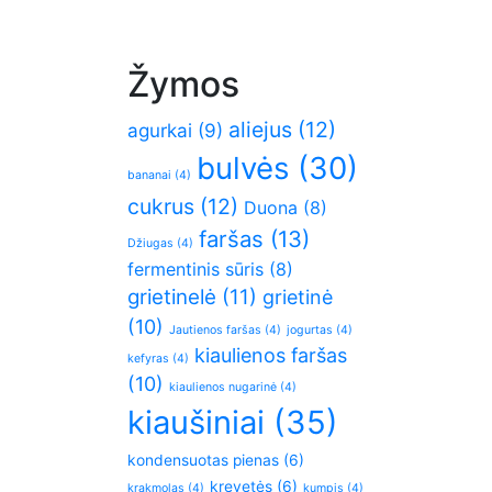
Žymos
aliejus
(12)
agurkai
(9)
bulvės
(30)
bananai
(4)
cukrus
(12)
Duona
(8)
faršas
(13)
Džiugas
(4)
fermentinis sūris
(8)
grietinelė
(11)
grietinė
(10)
Jautienos faršas
(4)
jogurtas
(4)
kiaulienos faršas
kefyras
(4)
(10)
kiaulienos nugarinė
(4)
kiaušiniai
(35)
kondensuotas pienas
(6)
krevetės
(6)
krakmolas
(4)
kumpis
(4)