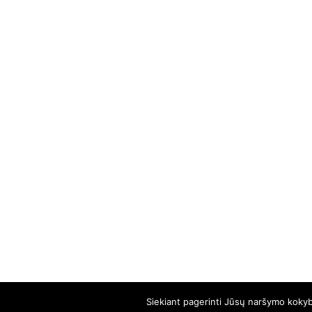
Siekiant pagerinti Jūsų naršymo kokybę