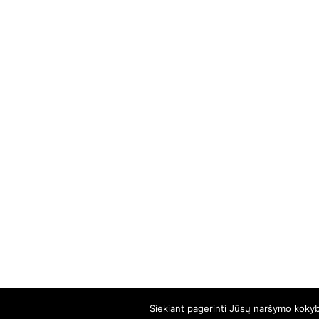
Siekiant pagerinti Jūsų naršymo kokybę