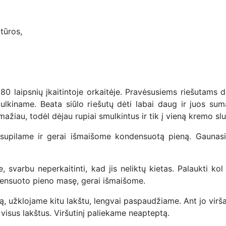
tūros,
0 laipsnių įkaitintoje orkaitėje. Pravėsusiems riešutams de
ulkiname. Beata siūlo riešutų dėti labai daug ir juos suma
mažiau, todėl dėjau rupiai smulkintus ir tik į vieną kremo sl
 supilame ir gerai išmaišome kondensuotą pieną. Gaunasi
svarbu neperkaitinti, kad jis neliktų kietas. Palaukti kol
densuoto pieno masę, gerai išmaišome.
ą, užklojame kitu lakštu, lengvai paspaudžiame. Ant jo virš
isus lakštus. Viršutinį paliekame neapteptą.