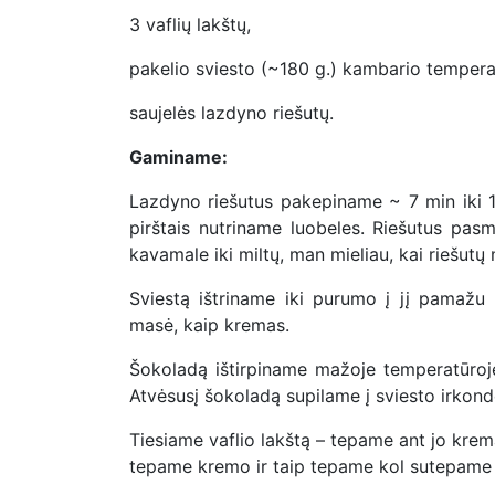
3 vaflių lakštų,
pakelio sviesto (~180 g.) kambario tempera
saujelės lazdyno riešutų.
Gaminame:
Lazdyno riešutus pakepiname ~ 7 min iki 18
pirštais nutriname luobeles. Riešutus pasm
kavamale iki miltų, man mieliau, kai riešutų 
Sviestą ištriname iki purumo į jį pamažu
masė, kaip kremas.
Šokoladą ištirpiname mažoje temperatūroje, 
Atvėsusį šokoladą supilame į sviesto irkon
Tiesiame vaflio lakštą – tepame ant jo krem
tepame kremo ir taip tepame kol sutepame v