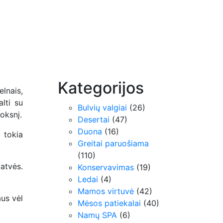
Kategorijos
lnais,
lti su
Bulvių valgiai
(26)
uoksnį.
Desertai
(47)
Duona
(16)
 tokia
Greitai paruošiama
(110)
 atvės.
Konservavimas
(19)
Ledai
(4)
Mamos virtuvė
(42)
aus vėl
Mėsos patiekalai
(40)
Namų SPA
(6)