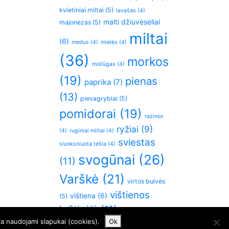
kvietiniai miltai
(5)
lavašas
(4)
malti džiuvėsėliai
majonezas
(5)
miltai
(6)
medus
(4)
mielės
(4)
(36)
morkos
moliūgas
(4)
(19)
pienas
paprika
(7)
(13)
pievagrybiai
(5)
pomidorai
(19)
razinos
ryžiai
(9)
(4)
ruginiai miltai
(4)
sviestas
sluoksniuota tešla
(4)
svogūnai
(26)
(11)
Varškė
(21)
virtos bulvės
vištienos
vištiena
(6)
(5)
krūtinėlė
(11)
česnakai
(5)
ra naudojami slapukai (cookies).
Ok