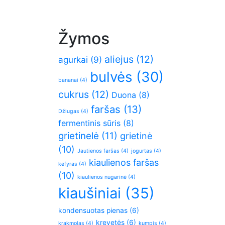
Žymos
aliejus
(12)
agurkai
(9)
bulvės
(30)
bananai
(4)
cukrus
(12)
Duona
(8)
faršas
(13)
Džiugas
(4)
fermentinis sūris
(8)
grietinelė
(11)
grietinė
(10)
Jautienos faršas
(4)
jogurtas
(4)
kiaulienos faršas
kefyras
(4)
(10)
kiaulienos nugarinė
(4)
kiaušiniai
(35)
kondensuotas pienas
(6)
krevetės
(6)
krakmolas
(4)
kumpis
(4)