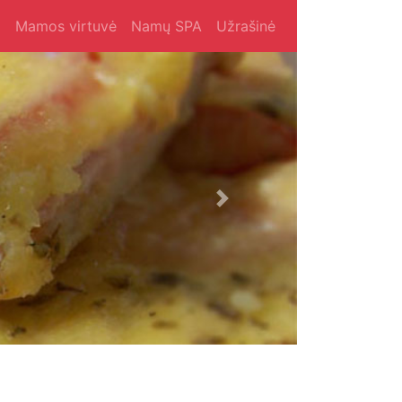
i
Mamos virtuvė
Namų SPA
Užrašinė
Next