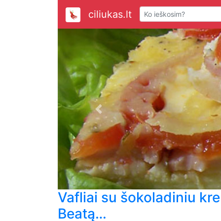
ciliukas.lt
Previous
Vafliai su šokoladiniu kr
Beatą…