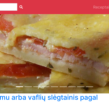
Recepta
emu arba vaflių slėgtainis pagal