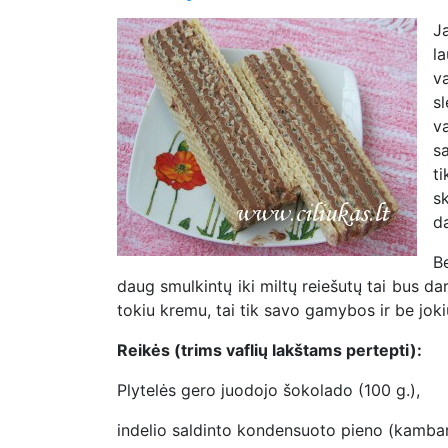
J
l
v
s
v
s
t
s
da
Be
daug smulkintų iki miltų reiešutų tai bus dar
tokiu kremu, tai tik savo gamybos ir be joki
Reikės (trims vaflių lakštams pertepti):
Plytelės gero juodojo šokolado (100 g.),
indelio saldinto kondensuoto pieno (kamba