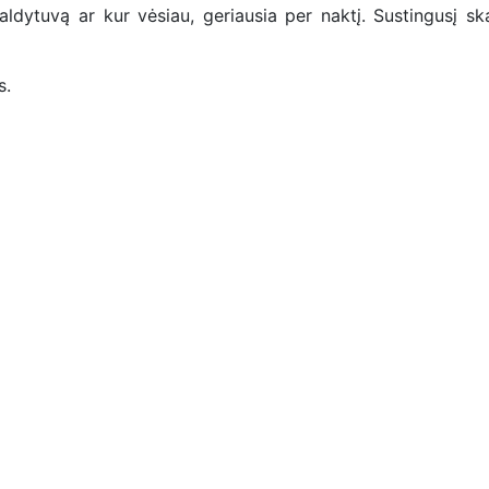
ldytuvą ar kur vėsiau, geriausia per naktį. Sustingusį sk
s.