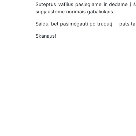
Suteptus vaflius paslegiame ir dedame į ša
supjaustome norimais gabaliukais.
Saldu, bet pasimėgauti po truputį – pats ta
Skanaus!