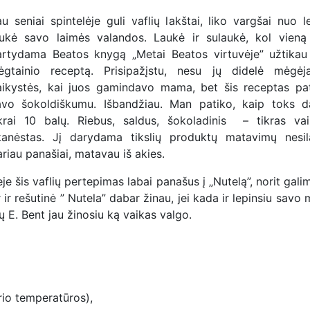
au seniai spintelėje guli vaflių lakštai, liko vargšai nuo 
aukė savo laimės valandos. Laukė ir sulaukė, kol vieną
artydama Beatos knygą „Metai Beatos virtuvėje” užtikau 
lėgtainio receptą. Prisipažįstu, nesu jų didelė mėgė
aikystės, kai juos gamindavo mama, bet šis receptas pa
avo šokoldiškumu. Išbandžiau. Man patiko, kaip toks d
ikrai 10 balų. Riebus, saldus, šokoladinis – tikras vai
kanėstas. Jį darydama tikslių produktų matavimų nesila
riau panašiai, matavau iš akies.
je šis vaflių pertepimas labai panašus į „Nutelą”, norit gali
 ir rešutinė ” Nutela” dabar žinau, jei kada ir lepinsiu savo
ų E. Bent jau žinosiu ką vaikas valgo.
rio temperatūros),