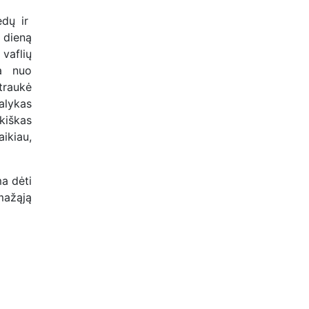
ledų ir
 dieną
vaflių
ja nuo
traukė
alykas
kiškas
ikiau,
ma dėti
 mažąją