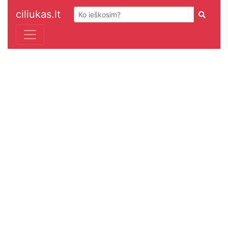
ciliukas.lt