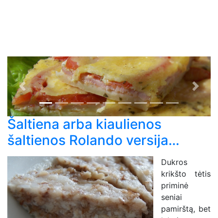
Previous
Next
Šaltiena arba kiaulienos
šaltienos Rolando versija…
Dukros
krikšto tėtis
priminė
seniai
pamirštą, bet