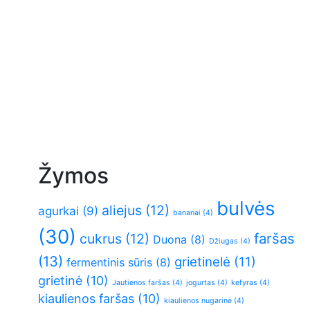
Žymos
bulvės
aliejus
(12)
agurkai
(9)
bananai
(4)
(30)
faršas
cukrus
(12)
Duona
(8)
Džiugas
(4)
(13)
grietinelė
(11)
fermentinis sūris
(8)
grietinė
(10)
Jautienos faršas
(4)
jogurtas
(4)
kefyras
(4)
kiaulienos faršas
(10)
kiaulienos nugarinė
(4)