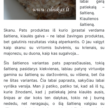
labai gerą
patiekalą –
šaltieną.
Kiaulienos
šaltieną.
Skanu. Pats produktas iš kurio įprastai verdama
šaltiena, kiaulės galva – ne labai žavingas produktas,
bet galutinis rezultatas viską atperkantis. O jau valgyt
kaip skanu: su virtomis bulvėmis, su krienais, su
majonezu, su duona, kaip kas sugalvoja…
Šis šaltienos variantas pats paprasčiausias, tokią
šaltieną pasidarys kiekvienas, labiau patyrę virtuvėje
gamina su šaltieną su daržovėmis, su višiena, bet čia
ne šitas variantas. Čia labai paprasta, sakyčiau labai
vyriška versija. Man ji patiko, patiko tai, kad aš iš tų,
kurie žinodami, kad į patiekalą įeina kiaulės ausis,
šnipas ar dar koks ten dalykas, tokio nė į burną
nededu, net neragauju, o šią šaltieną valgiau su