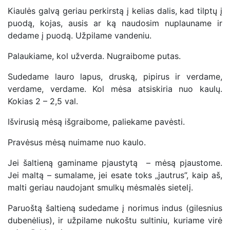
Kiaulės galvą geriau perkirstą į kelias dalis, kad tilptų į
puodą, kojas, ausis ar ką naudosim nuplauname ir
dedame į puodą. Užpilame vandeniu.
Palaukiame, kol užverda. Nugraibome putas.
Sudedame lauro lapus, druską, pipirus ir verdame,
verdame, verdame. Kol mėsa atsiskiria nuo kaulų.
Kokias 2 – 2,5 val.
Išvirusią mėsą išgraibome, paliekame pavėsti.
Pravėsus mėsą nuimame nuo kaulo.
Jei šaltieną gaminame pjaustytą – mėsą pjaustome.
Jei maltą – sumalame, jei esate toks „jautrus”, kaip aš,
malti geriau naudojant smulkų mėsmalės sietelį.
Paruoštą šaltieną sudedame į norimus indus (gilesnius
dubenėlius), ir užpilame nukoštu sultiniu, kuriame virė