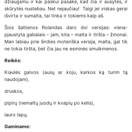
džiaugsmu ir kai paskui pasakė, kad čia ir ausytės, ir
skūrytės nustebau. Net nejaučiau! Taigi jei viskas gerai
išvirta ir sumalta, tai tinka ir tokiems kaip aš.
Šios šaltienos Rolandas daro dvi versijas: viena-
pjaustyta gabalais – jam, kita – malta ir tiršta – žmonai.
Man labiau prie širdies moteriška versija, malta, gal tik
ne tokia tiršta, bet čia jau ne esminės smulkmenos.
Reikės:
Kiaulės galvos (ausų ar koju, karkos ką turim tą
naudojam),
druskos,
pipirų (nemaltų juodų ir kvapių po kelis),
lauro lapų.
Gaminame: