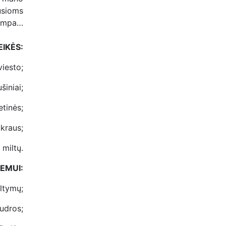
usioms
impa…
S:
iesto;
šiniai;
etinės;
ukraus;
 miltų.
EMUI:
altymų;
udros;