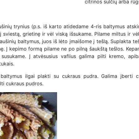
citrinos sulčių arba rūg
inių trynius (p.s. iš karto atidedame 4-ris baltymus atski
viestą, grietinę ir vėl viską išsukame. Pilame miltus ir vė
aušinių baltymus, juos iš lėto įmaišome į tešlą. Suplakta teš
linę. Į kepimo formą pilame ne po pilną šaukštą tešlos. Kep
susukame. Į atvėsusius vaflius galima pilti kremo, apiba
ukais.
 baltymus ilgai plakti su cukraus pudra. Galima įberti ci
ilti cukraus pudros.