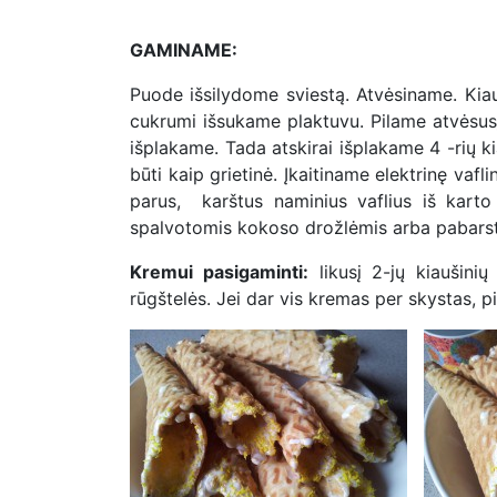
GAMINAME:
Puode išsilydome sviestą. Atvėsiname. Kiauš
cukrumi išsukame plaktuvu. Pilame atvėsusį s
išplakame. Tada atskirai išplakame 4 -rių ki
būti kaip grietinė. Įkaitiname elektrinę vaf
parus, karštus naminius vaflius iš karto 
spalvotomis kokoso drožlėmis arba pabarst
Kremui pasigaminti:
likusį 2-jų kiaušinių
rūgštelės. Jei dar vis kremas per skystas, p