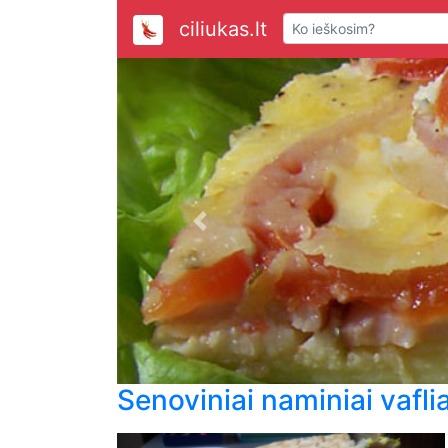
ciliukas.lt
Previous
Senoviniai naminiai vaflia