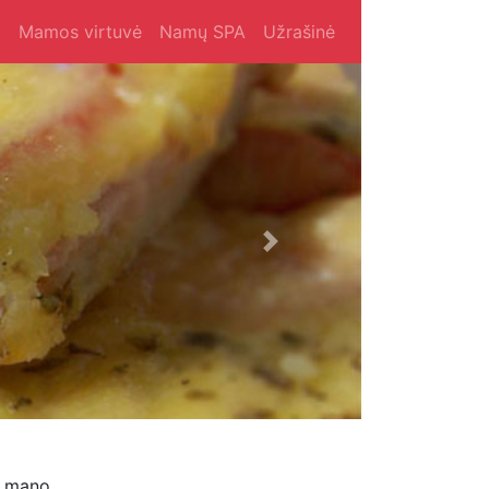
i
Mamos virtuvė
Namų SPA
Užrašinė
Next
ių mano