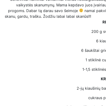
vaikystės skanumynų. Mama kepdavo juos įvairia
progoms. Dabar tą darau savo šeimoje
namai pakv
skanu, gardu, trašku. Žodžiu labai labai skanūs!!!
REIKĖ
200 g sv
6 kiau
6 šaukštai gri
1 stiklinė c
1-1,5 stiklinės
KR
2-jų kiaušinių b
cukraus p