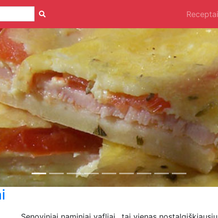
Recepta
i
Senoviniai naminiai vafliai…tai vienas nostalgiškiaus