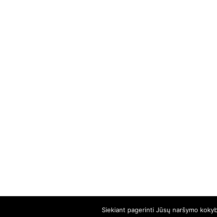
Siekiant pagerinti Jūsų naršymo kokybę