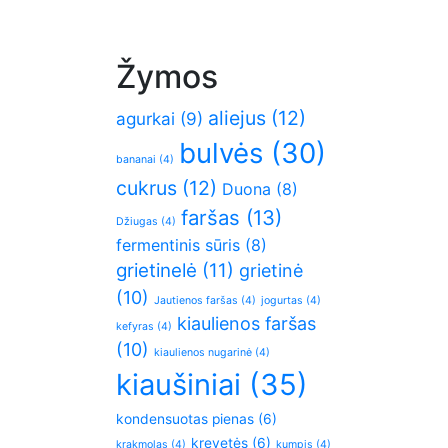
Žymos
aliejus
(12)
agurkai
(9)
bulvės
(30)
bananai
(4)
cukrus
(12)
Duona
(8)
faršas
(13)
Džiugas
(4)
fermentinis sūris
(8)
grietinelė
(11)
grietinė
(10)
Jautienos faršas
(4)
jogurtas
(4)
kiaulienos faršas
kefyras
(4)
(10)
kiaulienos nugarinė
(4)
kiaušiniai
(35)
kondensuotas pienas
(6)
krevetės
(6)
krakmolas
(4)
kumpis
(4)