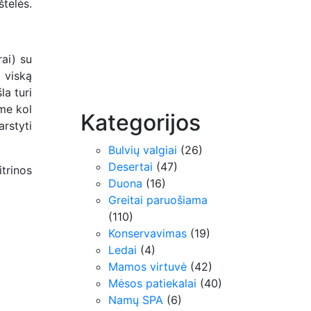
štelės.
rai) su
l viską
la turi
ame kol
Kategorijos
rstyti
Bulvių valgiai
(26)
Desertai
(47)
trinos
Duona
(16)
Greitai paruošiama
(110)
Konservavimas
(19)
Ledai
(4)
Mamos virtuvė
(42)
Mėsos patiekalai
(40)
Namų SPA
(6)