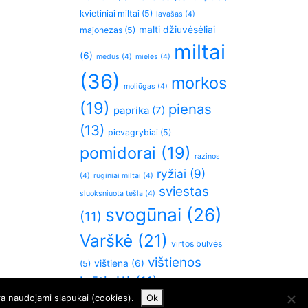
kvietiniai miltai
(5)
lavašas
(4)
malti džiuvėsėliai
majonezas
(5)
miltai
(6)
medus
(4)
mielės
(4)
(36)
morkos
moliūgas
(4)
(19)
pienas
paprika
(7)
(13)
pievagrybiai
(5)
pomidorai
(19)
razinos
ryžiai
(9)
(4)
ruginiai miltai
(4)
sviestas
sluoksniuota tešla
(4)
svogūnai
(26)
(11)
Varškė
(21)
virtos bulvės
vištienos
vištiena
(6)
(5)
krūtinėlė
(11)
česnakai
(5)
ra naudojami slapukai (cookies).
Ok