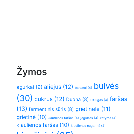
Žymos
bulvės
aliejus
(12)
agurkai
(9)
bananai
(4)
(30)
faršas
cukrus
(12)
Duona
(8)
Džiugas
(4)
(13)
grietinelė
(11)
fermentinis sūris
(8)
grietinė
(10)
Jautienos faršas
(4)
jogurtas
(4)
kefyras
(4)
kiaulienos faršas
(10)
kiaulienos nugarinė
(4)