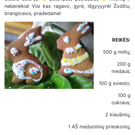
nebereikia! Visi kas ragavo, gyrė, išgyyyyrė! Žodžiu,
brangiosios, pradedame!
REIKĖS:
500 g miltų;
200 g
medaus;
100 g sviesto;
100 g
cukraus;
2 kiaušinių;
1 AŠ meduolinių prieskonių;