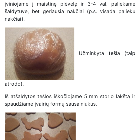
įviniojame į maistinę plėvelę ir 3-4 val. paliekame
šaldytuve, bet geriausia nakčiai (p.s. visada palieku
nakčiai).
Užminkyta tešla (taip
atrodo).
Iš atšaldytos tešlos iškočiojame 5 mm storio lakštą ir
spaudžiame įvairių formų sausainiukus.