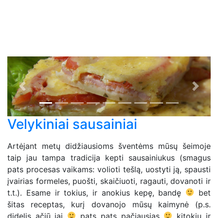
Previous
Next
Velykiniai sausainiai
Artėjant metų didžiausioms šventėms mūsų šeimoje
taip jau tampa tradicija kepti sausainiukus (smagus
pats procesas vaikams: volioti tešlą, uostyti ją, spausti
įvairias formeles, puošti, skaičiuoti, ragauti, dovanoti ir
t.t.). Esame ir tokius, ir anokius kepę, bandę
bet
šitas receptas, kurį dovanojo mūsų kaimynė (p.s.
didelis ačiū jai
pats pats pačiausias
kitokių ir