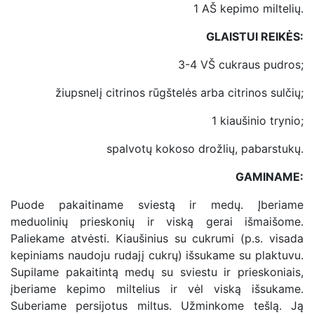
1 AŠ kepimo miltelių.
GLAISTUI REIKĖS:
3-4 VŠ cukraus pudros;
žiupsnelį citrinos rūgštelės arba citrinos sulčių;
1 kiaušinio trynio;
spalvotų kokoso drožlių, pabarstukų.
GAMINAME:
Puode pakaitiname sviestą ir medų. Įberiame
meduolinių prieskonių ir viską gerai išmaišome.
Paliekame atvėsti. Kiaušinius su cukrumi (p.s. visada
kepiniams naudoju rudajį cukrų) išsukame su plaktuvu.
Supilame pakaitintą medų su sviestu ir prieskoniais,
įberiame kepimo miltelius ir vėl viską išsukame.
Suberiame persijotus miltus. Užminkome tešlą. Ją