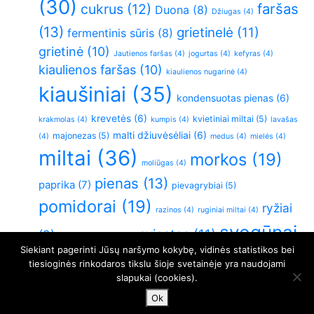
(30)
faršas
cukrus
(12)
Duona
(8)
Džiugas
(4)
(13)
grietinelė
(11)
fermentinis sūris
(8)
grietinė
(10)
Jautienos faršas
(4)
jogurtas
(4)
kefyras
(4)
kiaulienos faršas
(10)
kiaulienos nugarinė
(4)
kiaušiniai
(35)
kondensuotas pienas
(6)
krevetės
(6)
kvietiniai miltai
(5)
krakmolas
(4)
kumpis
(4)
lavašas
malti džiuvėsėliai
(6)
majonezas
(5)
(4)
medus
(4)
mielės
(4)
miltai
(36)
morkos
(19)
moliūgas
(4)
pienas
(13)
paprika
(7)
pievagrybiai
(5)
pomidorai
(19)
ryžiai
razinos
(4)
ruginiai miltai
(4)
svogūnai
sviestas
(11)
(9)
sluoksniuota tešla
(4)
Siekiant pagerinti Jūsų naršymo kokybę, vidinės statistikos bei
(26)
Varškė
(21)
vištiena
(6)
virtos bulvės
(5)
tiesioginės rinkodaros tikslu šioje svetainėje yra naudojami
slapukai (cookies).
vištienos krūtinėlė
(11)
česnakai
(5)
Ok
© 2012 čiliukas.lt. Visos teisės saugomos