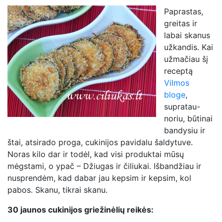
Paprastas,
greitas ir
labai skanus
užkandis. Kai
užmačiau šį
receptą
Vilmos
bloge
,
supratau-
noriu, būtinai
bandysiu ir
štai, atsirado proga, cukinijos pavidalu šaldytuve.
Noras kilo dar ir todėl, kad visi produktai mūsų
mėgstami, o ypač – Džiugas ir čiliukai. Išbandžiau ir
nusprendėm, kad dabar jau kepsim ir kepsim, kol
pabos. Skanu, tikrai skanu.
30 jaunos cukinijos griežinėlių reikės: