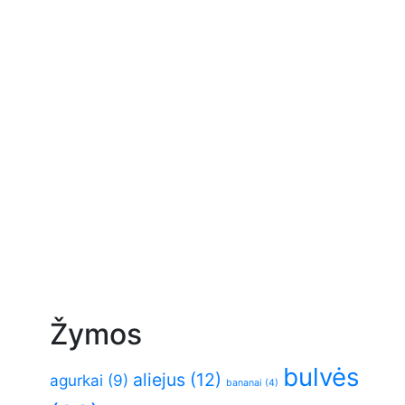
Žymos
bulvės
aliejus
(12)
agurkai
(9)
bananai
(4)