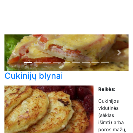
Previous
Next
Cukinijų blynai
Reikės:
Cukinijos
vidutinės
(sėklas
išimti) arba
poros mažų,