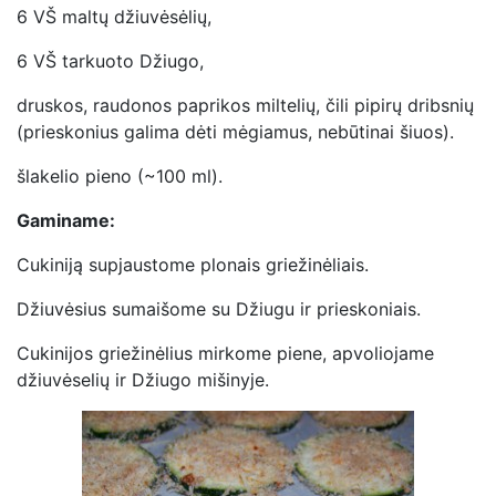
6 VŠ maltų džiuvėsėlių,
6 VŠ tarkuoto Džiugo,
druskos, raudonos paprikos miltelių, čili pipirų dribsnių
(prieskonius galima dėti mėgiamus, nebūtinai šiuos).
šlakelio pieno (~100 ml).
Gaminame:
Cukiniją supjaustome plonais griežinėliais.
Džiuvėsius sumaišome su Džiugu ir prieskoniais.
Cukinijos griežinėlius mirkome piene, apvoliojame
džiuvėselių ir Džiugo mišinyje.