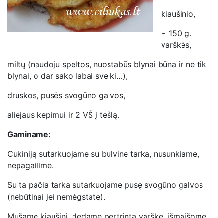
kiaušinio,
~ 150 g.
varškės,
miltų (naudoju speltos, nuostabūs blynai būna ir ne tik
blynai, o dar sako labai sveiki…),
druskos, pusės svogūno galvos,
aliejaus kepimui ir 2 VŠ į tešlą.
Gaminame:
Cukiniją sutarkuojame su bulvine tarka, nusunkiame,
nepagailime.
Su ta pačia tarka sutarkuojame pusę svogūno galvos
(nebūtinai jei nemėgstate).
Mušame kiaušinį, dedame pertrintą varškę, išmaišome.