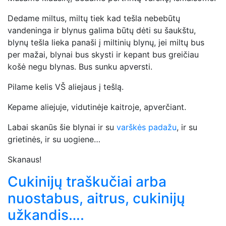
Dedame miltus, miltų tiek kad tešla nebebūtų
vandeninga ir blynus galima būtų dėti su šaukštu,
blynų tešla lieka panaši į miltinių blynų, jei miltų bus
per mažai, blynai bus skysti ir kepant bus greičiau
košė negu blynas. Bus sunku apversti.
Pilame kelis VŠ aliejaus į tešlą.
Kepame aliejuje, vidutinėje kaitroje, apverčiant.
Labai skanūs šie blynai ir su
varškės padažu
, ir su
grietinės, ir su uogiene…
Skanaus!
Cukinijų traškučiai arba
nuostabus, aitrus, cukinijų
užkandis….