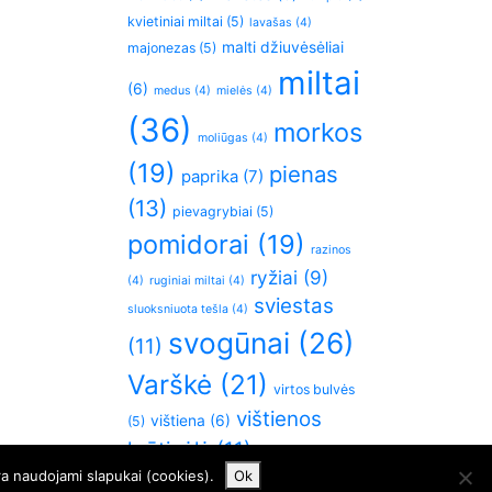
kvietiniai miltai
(5)
lavašas
(4)
malti džiuvėsėliai
majonezas
(5)
miltai
(6)
medus
(4)
mielės
(4)
(36)
morkos
moliūgas
(4)
(19)
pienas
paprika
(7)
(13)
pievagrybiai
(5)
pomidorai
(19)
razinos
ryžiai
(9)
(4)
ruginiai miltai
(4)
sviestas
sluoksniuota tešla
(4)
svogūnai
(26)
(11)
Varškė
(21)
virtos bulvės
vištienos
vištiena
(6)
(5)
krūtinėlė
(11)
česnakai
(5)
ra naudojami slapukai (cookies).
Ok