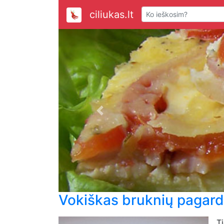
ciliukas.lt
Previous
Vokiškas bruknių pagard
T