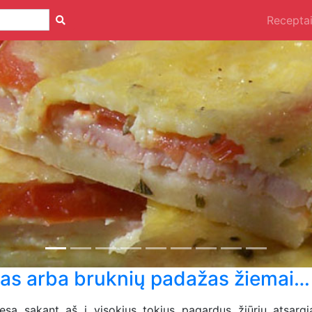
Recepta
as arba bruknių padažas žiemai…
iesą sakant aš į visokius tokius pagardus žiūriu atsargia