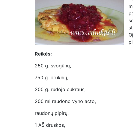
m
p
s
s
O
pi
Reikės:
250 g. svogūnų,
750 g. bruknių,
200 g. rudojo cukraus,
200 ml raudono vyno acto,
raudonų pipirų,
1 AŠ druskos,