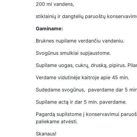
200 ml vandens,
stiklainių ir dangtelių paruoštų konservavim
Gaminame:
Bruknes nupilame verdančiu vandeniu.
Svogūnus smulkiai supjaustome.
Supilame uogas, cukrų, druską, pipirus. Pil
Verdame vidutinėje kaitroje apie 45 min.
Sudedame svogūnus, paverdame dar 5 min
Supilame actą ir dar 5 min. paverdame.
Pagardą supilstome į konservavimui paruoštu
paliekame atvėsti.
Skanaus!