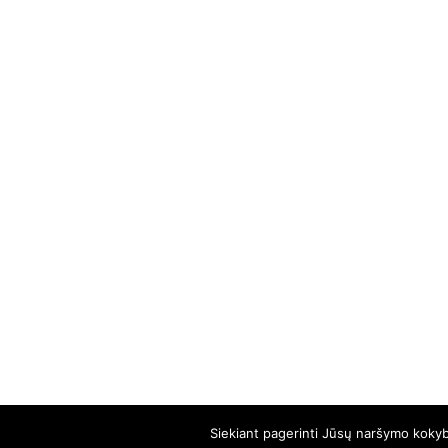
Siekiant pagerinti Jūsų naršymo kokybę