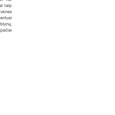
i taip
ruknes
kentusi
blynų.
pačiai