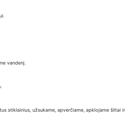
ui.
ame vandenį.
.
s stiklainius, užsukame, apverčiame, apklojame šiltai ir