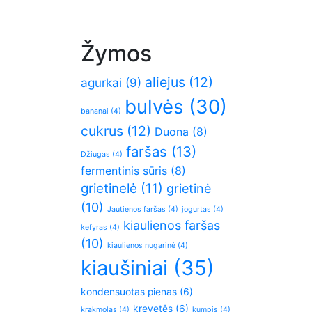
Žymos
aliejus
(12)
agurkai
(9)
bulvės
(30)
bananai
(4)
cukrus
(12)
Duona
(8)
faršas
(13)
Džiugas
(4)
fermentinis sūris
(8)
grietinelė
(11)
grietinė
(10)
Jautienos faršas
(4)
jogurtas
(4)
kiaulienos faršas
kefyras
(4)
(10)
kiaulienos nugarinė
(4)
kiaušiniai
(35)
kondensuotas pienas
(6)
krevetės
(6)
krakmolas
(4)
kumpis
(4)