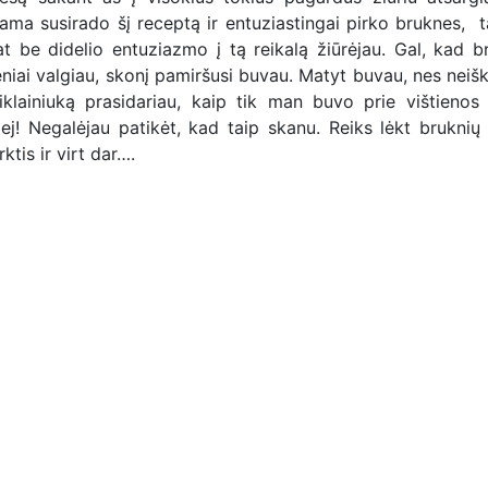
ama susirado šį receptą ir entuziastingai pirko bruknes, ta
at be didelio entuziazmo į tą reikalą žiūrėjau. Gal, kad b
eniai valgiau, skonį pamiršusi buvau. Matyt buvau, nes neiš
tiklainiuką prasidariau, kaip tik man buvo prie vištienos 
jej! Negalėjau patikėt, kad taip skanu. Reiks lėkt bruknių 
rktis ir virt dar….