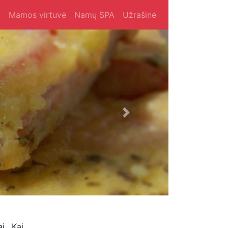
i
Mamos virtuvė
Namų SPA
Užrašinė
Next
i. Kai