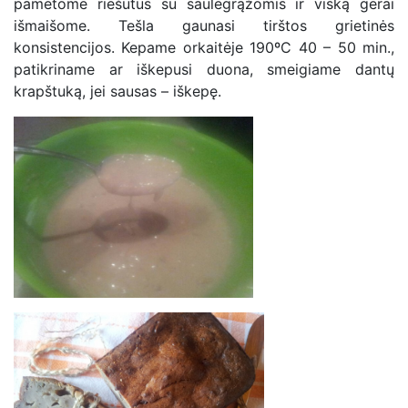
pamėtome riešutus su saulėgrąžomis ir viską gerai
išmaišome. Tešla gaunasi tirštos grietinės
konsistencijos. Kepame orkaitėje 190ºC 40 – 50 min.,
patikriname ar iškepusi duona, smeigiame dantų
krapštuką, jei sausas – iškepę.