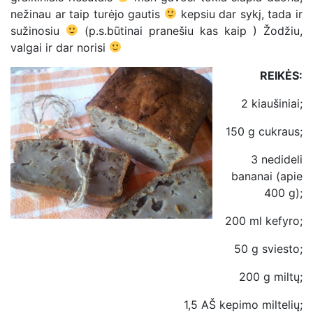
nežinau ar taip turėjo gautis
kepsiu dar sykį, tada ir
sužinosiu
(p.s.būtinai pranešiu kas kaip ) Žodžiu,
valgai ir dar norisi
REIKĖS:
2 kiaušiniai;
150 g cukraus;
3 nedideli
bananai (apie
400 g);
200 ml kefyro;
50 g sviesto;
200 g miltų;
1,5 AŠ kepimo miltelių;