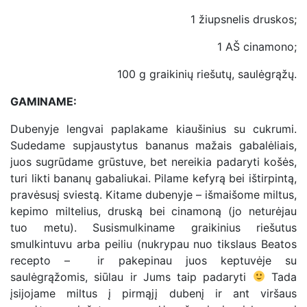
1 žiupsnelis druskos;
1 AŠ cinamono;
100 g graikinių riešutų, saulėgrąžų.
GAMINAME:
Dubenyje lengvai paplakame kiaušinius su cukrumi.
Sudedame supjaustytus bananus mažais gabalėliais,
juos sugrūdame grūstuve, bet nereikia padaryti košės,
turi likti bananų gabaliukai. Pilame kefyrą bei ištirpintą,
pravėsusį sviestą. Kitame dubenyje – išmaišome miltus,
kepimo miltelius, druską bei cinamoną (jo neturėjau
tuo metu). Susismulkiname graikinius riešutus
smulkintuvu arba peiliu (nukrypau nuo tikslaus Beatos
recepto – ir pakepinau juos keptuvėje su
saulėgrąžomis, siūlau ir Jums taip padaryti
Tada
įsijojame miltus į pirmąjį dubenį ir ant viršaus