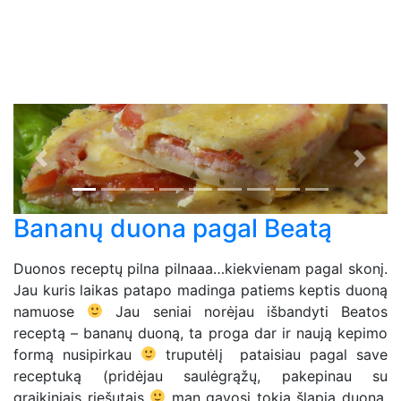
Previous
Next
Bananų duona pagal Beatą
Duonos receptų pilna pilnaaa…kiekvienam pagal skonį.
Jau kuris laikas patapo madinga patiems keptis duoną
namuose
Jau seniai norėjau išbandyti Beatos
receptą – bananų duoną, ta proga dar ir naują kepimo
formą nusipirkau
truputėlį pataisiau pagal save
receptuką (pridėjau saulėgrąžų, pakepinau su
graikiniais riešutais
man gavosi tokia šlapia duona,