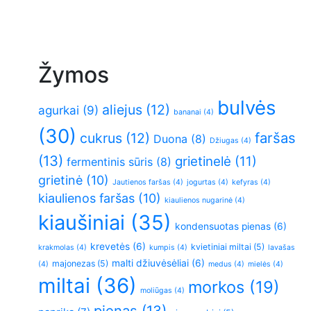
Žymos
bulvės
aliejus
(12)
agurkai
(9)
bananai
(4)
(30)
faršas
cukrus
(12)
Duona
(8)
Džiugas
(4)
(13)
grietinelė
(11)
fermentinis sūris
(8)
grietinė
(10)
Jautienos faršas
(4)
jogurtas
(4)
kefyras
(4)
kiaulienos faršas
(10)
kiaulienos nugarinė
(4)
kiaušiniai
(35)
kondensuotas pienas
(6)
krevetės
(6)
kvietiniai miltai
(5)
krakmolas
(4)
kumpis
(4)
lavašas
malti džiuvėsėliai
(6)
majonezas
(5)
(4)
medus
(4)
mielės
(4)
miltai
(36)
morkos
(19)
moliūgas
(4)
pienas
(13)