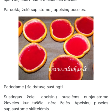
Paruoštą želė supistome į apelsinų puseles.
Padedame į šaldytuvą sustingti.
Sustingus želei, apelsinų puselėms nupjaustome
žieveles kur tuščia, nėra želės. Apelsinų puseles
supjaustome skiltelėmis.