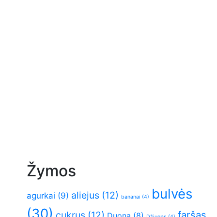
Žymos
bulvės
aliejus
(12)
agurkai
(9)
bananai
(4)
(30)
faršas
cukrus
(12)
Duona
(8)
Džiugas
(4)