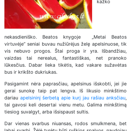
kažko
nekasdieniško. Beatos knygoje „Metai Beatos
virtuvėje” seniai buvau nužiūrėjus želę apelsinuose, tik
vis nebuvo progos. Štai proga ir yra. Išbandžiau,
vaizdas tai nerealus, fantastiškas, net pranoko
lūkesčius. Dabar lieka tikėtis, kad vakare sužavėtas
bus ir krikšto dukriukas.
Pasigamint nėra paprasčiau, apelsinus išskobti, jei jie
gerai sunokę taip pat lengva. Iš likusio minkštimo
dariau
apelsininį šerbetą apie kurį jau rašiau anksčiau
,
tai gavosi keli desertai vienu metu. Galima minkštimą
tiesiog suvalgyt, arba išsispaust sultis.
Dar vienas svarbus niuansas, rodos smulkmena, bet
labai svarbi. Žėlė turėtų būti ryškios spalvos, naudojau