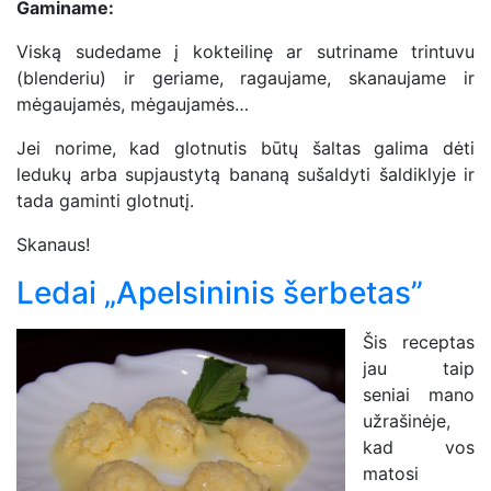
Gaminame:
Viską sudedame į kokteilinę ar sutriname trintuvu
(blenderiu) ir geriame, ragaujame, skanaujame ir
mėgaujamės, mėgaujamės…
Jei norime, kad glotnutis būtų šaltas galima dėti
ledukų arba supjaustytą bananą sušaldyti šaldiklyje ir
tada gaminti glotnutį.
Skanaus!
Ledai „Apelsininis šerbetas”
Šis receptas
jau taip
seniai mano
užrašinėje,
kad vos
matosi