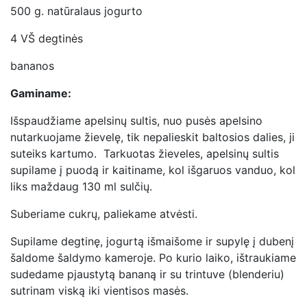
500 g. natūralaus jogurto
4 VŠ degtinės
bananos
Gaminame:
Išspaudžiame apelsinų sultis, nuo pusės apelsino
nutarkuojame žievelę, tik nepalieskit baltosios dalies, ji
suteiks kartumo. Tarkuotas žieveles, apelsinų sultis
supilame į puodą ir kaitiname, kol išgaruos vanduo, kol
liks maždaug 130 ml sulčių.
Suberiame cukrų, paliekame atvėsti.
Supilame degtinę, jogurtą išmaišome ir supylę į dubenį
šaldome šaldymo kameroje. Po kurio laiko, ištraukiame
sudedame pjaustytą bananą ir su trintuve (blenderiu)
sutrinam viską iki vientisos masės.