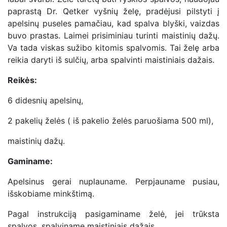
paprastą Dr. Qetker vyšnių želę, pradėjusi pilstyti į
apelsinų puseles pamačiau, kad spalva blyški, vaizdas
buvo prastas. Laimei prisiminiau turinti maistinių dažų.
Va tada viskas sužibo kitomis spalvomis. Tai želę arba
reikia daryti iš sulčių, arba spalvinti maistiniais dažais.
Reikės:
6 didesnių apelsinų,
2 pakelių želės ( iš pakelio želės paruošiama 500 ml),
maistinių dažų.
Gaminame:
Apelsinus gerai nuplauname. Perpjauname pusiau,
išskobiame minkštimą.
Pagal instrukciją pasigaminame želė, jei trūksta
spalvos, spalviname maistiniais dažais.