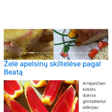
Previous
Next
Želė apelsinų skiltelėse pagal
Beatą
Artėjančiam
krikšto
dukros
gimtadieniui
ieškojau