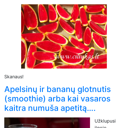
Skanaus!
Apelsinų ir bananų glotnutis
(smoothie) arba kai vasaros
kaitra numuša apetitą….
Užklupusi
ilgojo