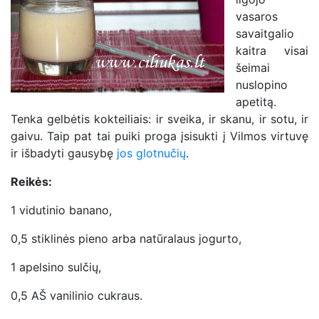
vasaros
savaitgalio
kaitra visai
šeimai
nuslopino
apetitą.
Tenka gelbėtis kokteiliais: ir sveika, ir skanu, ir sotu, ir
gaivu. Taip pat tai puiki proga įsisukti į Vilmos virtuvę
ir išbadyti gausybę
jos glotnučių
.
Reikės:
1 vidutinio banano,
0,5 stiklinės pieno arba natūralaus jogurto,
1 apelsino sulčių,
0,5 AŠ vanilinio cukraus.