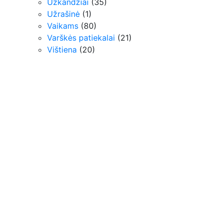
Užkandžiai
(35)
Užrašinė
(1)
Vaikams
(80)
Varškės patiekalai
(21)
Vištiena
(20)