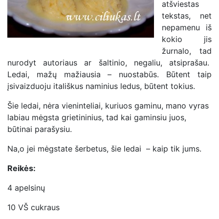
atšviestas
tekstas, net
nepamenu iš
kokio jis
žurnalo, tad
nurodyt autoriaus ar šaltinio, negaliu, atsiprašau.
Ledai, mažų mažiausia – nuostabūs. Būtent taip
įsivaizduoju itališkus naminius ledus, būtent tokius.
Šie ledai, nėra vieninteliai, kuriuos gaminu, mano vyras
labiau mėgsta grietininius, tad kai gaminsiu juos,
būtinai parašysiu.
Na,o jei mėgstate šerbetus, šie ledai – kaip tik jums.
Reikės:
4 apelsinų
10 VŠ cukraus