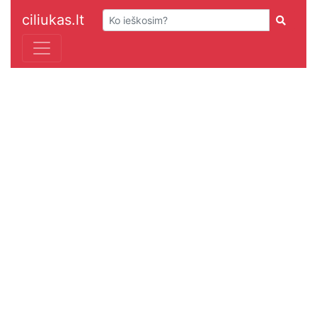
ciliukas.lt