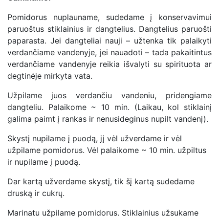
Pomidorus nuplauname, sudedame į konservavimui
paruoštus stiklainius ir dangtelius. Dangtelius paruošti
paparasta. Jei dangteliai nauji – užtenka tik palaikyti
verdančiame vandenyje, jei nauadoti – tada pakaitintus
verdančiame vandenyje reikia išvalyti su spirituota ar
degtinėje mirkyta vata.
Užpilame juos verdančiu vandeniu, pridengiame
dangteliu. Palaikome ~ 10 min. (Laikau, kol stiklainį
galima paimt į rankas ir nenusideginus nupilt vandenį).
Skystį nupilame į puodą, jį vėl užverdame ir vėl
užpilame pomidorus. Vėl palaikome ~ 10 min. užpiltus
ir nupilame į puodą.
Dar kartą užverdame skystį, tik šį kartą sudedame
druską ir cukrų.
Marinatu užpilame pomidorus. Stiklainius užsukame