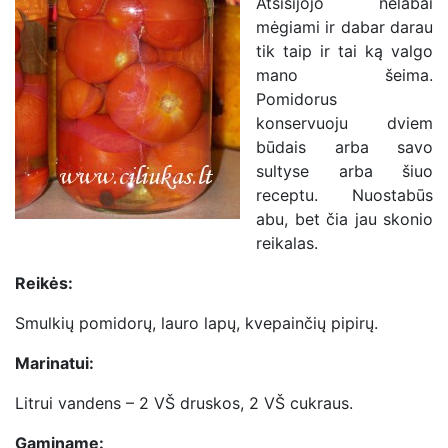
Atsisijojo nelabai
mėgiami ir dabar darau
tik taip ir tai ką valgo
mano šeima.
Pomidorus
konservuoju dviem
būdais arba savo
sultyse arba šiuo
receptu. Nuostabūs
abu, bet čia jau skonio
reikalas.
Reikės:
Smulkių pomidorų, lauro lapų, kvepainčių pipirų.
Marinatui:
Litrui vandens – 2 VŠ druskos, 2 VŠ cukraus.
Gaminame: