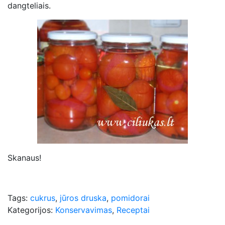
dangteliais.
Skanaus!
Tags:
cukrus
,
jūros druska
,
pomidorai
Kategorijos:
Konservavimas
,
Receptai