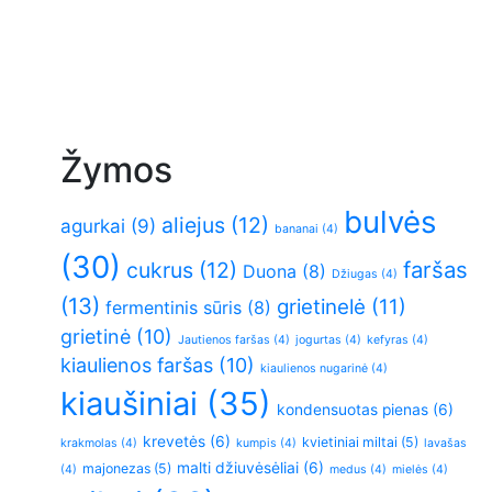
Žymos
bulvės
aliejus
(12)
agurkai
(9)
bananai
(4)
(30)
faršas
cukrus
(12)
Duona
(8)
Džiugas
(4)
(13)
grietinelė
(11)
fermentinis sūris
(8)
grietinė
(10)
Jautienos faršas
(4)
jogurtas
(4)
kefyras
(4)
kiaulienos faršas
(10)
kiaulienos nugarinė
(4)
kiaušiniai
(35)
kondensuotas pienas
(6)
krevetės
(6)
kvietiniai miltai
(5)
krakmolas
(4)
kumpis
(4)
lavašas
malti džiuvėsėliai
(6)
majonezas
(5)
(4)
medus
(4)
mielės
(4)