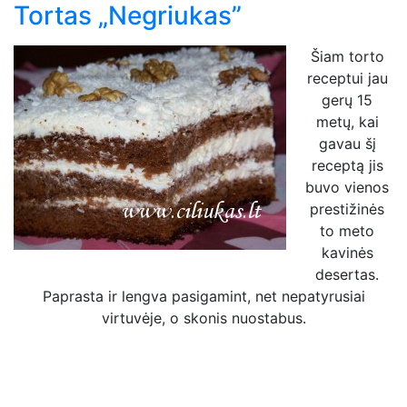
Tortas „Negriukas”
Šiam torto
receptui jau
gerų 15
metų, kai
gavau šį
receptą jis
buvo vienos
prestižinės
to meto
kavinės
desertas.
Paprasta ir lengva pasigamint, net nepatyrusiai
virtuvėje, o skonis nuostabus.