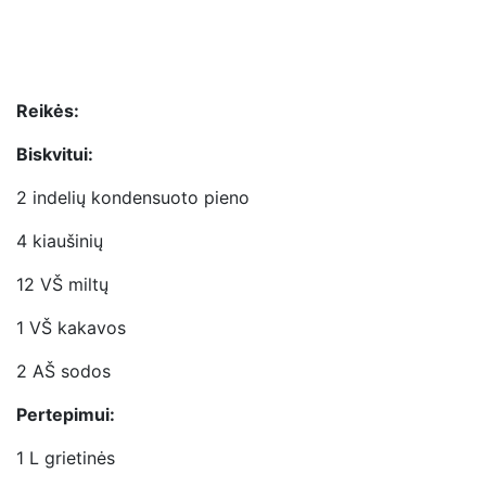
Reikės:
Biskvitui:
2 indelių kondensuoto pieno
4 kiaušinių
12 VŠ miltų
1 VŠ kakavos
2 AŠ sodos
Pertepimui:
1 L grietinės