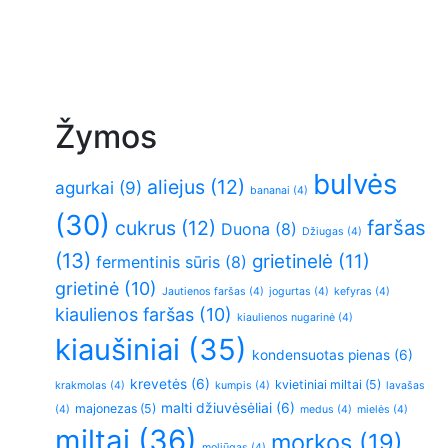
Žymos
bulvės
aliejus
(12)
agurkai
(9)
bananai
(4)
(30)
faršas
cukrus
(12)
Duona
(8)
Džiugas
(4)
(13)
grietinelė
(11)
fermentinis sūris
(8)
grietinė
(10)
Jautienos faršas
(4)
jogurtas
(4)
kefyras
(4)
kiaulienos faršas
(10)
kiaulienos nugarinė
(4)
kiaušiniai
(35)
kondensuotas pienas
(6)
krevetės
(6)
kvietiniai miltai
(5)
krakmolas
(4)
kumpis
(4)
lavašas
malti džiuvėsėliai
(6)
majonezas
(5)
(4)
medus
(4)
mielės
(4)
miltai
(36)
morkos
(19)
moliūgas
(4)