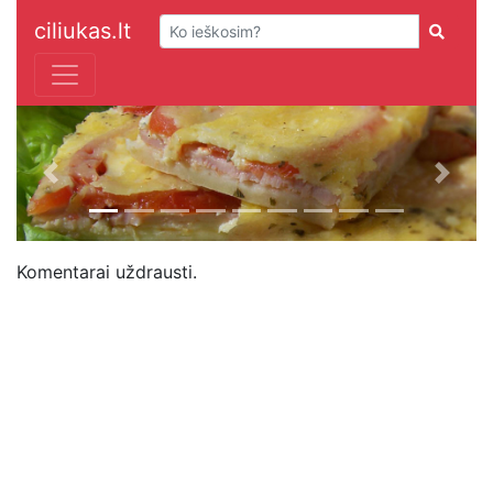
ciliukas.lt
Previous
Next
Komentarai uždrausti.