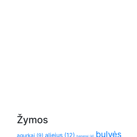
Žymos
bulvės
aliejus
(12)
agurkai
(9)
bananai
(4)