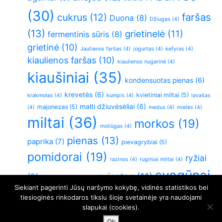
(30)
faršas
cukrus
(12)
Duona
(8)
Džiugas
(4)
(13)
grietinelė
(11)
fermentinis sūris
(8)
grietinė
(10)
Jautienos faršas
(4)
jogurtas
(4)
kefyras
(4)
kiaulienos faršas
(10)
kiaulienos nugarinė
(4)
kiaušiniai
(35)
kondensuotas pienas
(6)
krevetės
(6)
kvietiniai miltai
(5)
krakmolas
(4)
kumpis
(4)
lavašas
malti džiuvėsėliai
(6)
majonezas
(5)
(4)
medus
(4)
mielės
(4)
miltai
(36)
morkos
(19)
moliūgas
(4)
pienas
(13)
paprika
(7)
pievagrybiai
(5)
pomidorai
(19)
ryžiai
razinos
(4)
ruginiai miltai
(4)
svogūnai
sviestas
(11)
(9)
sluoksniuota tešla
(4)
Siekiant pagerinti Jūsų naršymo kokybę, vidinės statistikos bei
(26)
Varškė
(21)
vištiena
(6)
virtos bulvės
(5)
tiesioginės rinkodaros tikslu šioje svetainėje yra naudojami
slapukai (cookies).
vištienos krūtinėlė
(11)
česnakai
(5)
Ok